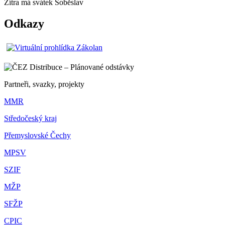
Zítra má svátek
Soběslav
Odkazy
Partneři, svazky, projekty
MMR
Středočeský kraj
Přemyslovské Čechy
MPSV
SZIF
MŽP
SFŽP
CPIC