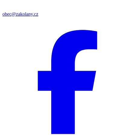
obec@zakolany.cz