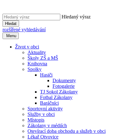
Hledaný výraz
Hledat
rozšířené vyhledávání
Menu
Život v obci
Aktuality
Školy ZŠ a MŠ
Knihovna
Spolky
Hasiči
Dokumenty
Fotogalerie
TJ Sokol Zákolany
Fotbal Zákolany
Baráčníci
Sportovní aktivity
Služby v obci
Místopis
Zákolany v médiích
Otevírací doba obchodu a služeb v obci
Lékař Otvovice