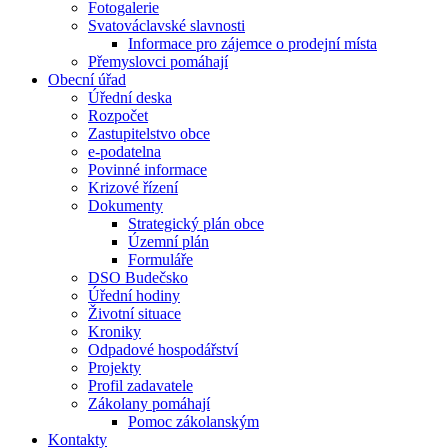
Fotogalerie
Svatováclavské slavnosti
Informace pro zájemce o prodejní místa
Přemyslovci pomáhají
Obecní úřad
Úřední deska
Rozpočet
Zastupitelstvo obce
e-podatelna
Povinné informace
Krizové řízení
Dokumenty
Strategický plán obce
Územní plán
Formuláře
DSO Budečsko
Úřední hodiny
Životní situace
Kroniky
Odpadové hospodářství
Projekty
Profil zadavatele
Zákolany pomáhají
Pomoc zákolanským
Kontakty