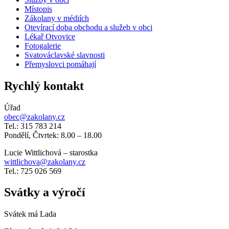
Místopis
Zákolany v médiích
Otevírací doba obchodu a služeb v obci
Lékař Otvovice
Fotogalerie
Svatováclavské slavnosti
Přemyslovci pomáhají
Rychlý kontakt
Úřad
obec@zakolany.cz
Tel.: 315 783 214
Pondělí, Čtvrtek: 8.00 – 18.00
Lucie Wittlichová – starostka
wittlichova@zakolany.cz
Tel.: 725 026 569
Svátky a výročí
Svátek má
Lada