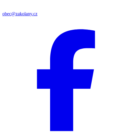
obec@zakolany.cz