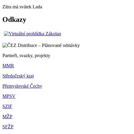
Zítra má svátek
Lada
Odkazy
Partneři, svazky, projekty
MMR
Středočeský kraj
Přemyslovské Čechy
MPSV
SZIF
MŽP
SFŽP