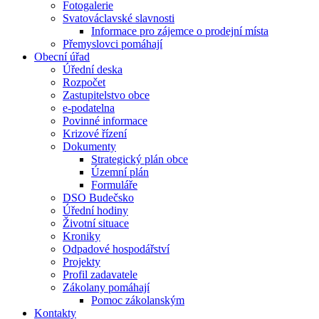
Fotogalerie
Svatováclavské slavnosti
Informace pro zájemce o prodejní místa
Přemyslovci pomáhají
Obecní úřad
Úřední deska
Rozpočet
Zastupitelstvo obce
e-podatelna
Povinné informace
Krizové řízení
Dokumenty
Strategický plán obce
Územní plán
Formuláře
DSO Budečsko
Úřední hodiny
Životní situace
Kroniky
Odpadové hospodářství
Projekty
Profil zadavatele
Zákolany pomáhají
Pomoc zákolanským
Kontakty