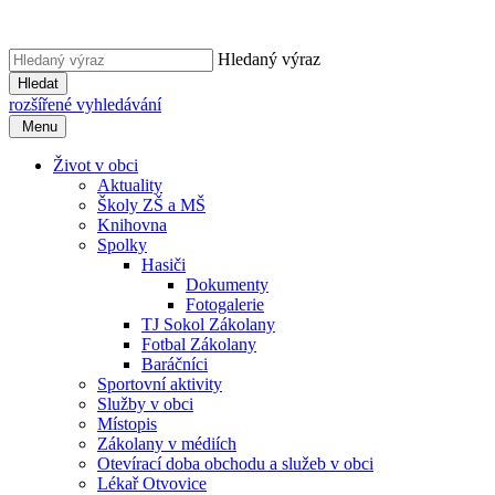
Hledaný výraz
Hledat
rozšířené vyhledávání
Menu
Život v obci
Aktuality
Školy ZŠ a MŠ
Knihovna
Spolky
Hasiči
Dokumenty
Fotogalerie
TJ Sokol Zákolany
Fotbal Zákolany
Baráčníci
Sportovní aktivity
Služby v obci
Místopis
Zákolany v médiích
Otevírací doba obchodu a služeb v obci
Lékař Otvovice