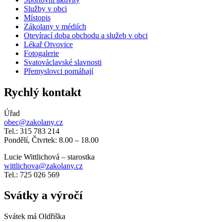
Služby v obci
Místopis
Zákolany v médiích
Otevírací doba obchodu a služeb v obci
Lékař Otvovice
Fotogalerie
Svatováclavské slavnosti
Přemyslovci pomáhají
Rychlý kontakt
Úřad
obec@zakolany.cz
Tel.: 315 783 214
Pondělí, Čtvrtek: 8.00 – 18.00
Lucie Wittlichová – starostka
wittlichova@zakolany.cz
Tel.: 725 026 569
Svátky a výročí
Svátek má
Oldřiška