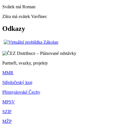
Svátek má
Roman
Zítra má svátek
Vavřinec
Odkazy
Partneři, svazky, projekty
MMR
Středočeský kraj
Přemyslovské Čechy
MPSV
SZIF
MŽP