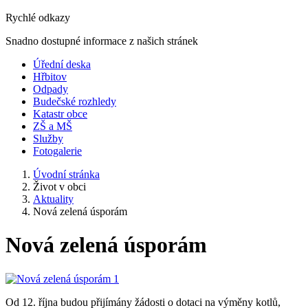
Rychlé odkazy
Snadno dostupné informace z našich stránek
Úřední deska
Hřbitov
Odpady
Budečské rozhledy
Katastr obce
ZŠ a MŠ
Služby
Fotogalerie
Úvodní stránka
Život v obci
Aktuality
Nová zelená úsporám
Nová zelená úsporám
Od 12. října budou přijímány žádosti o dotaci na výměny kotlů,