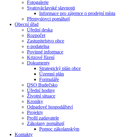
Fotogalerie
Svatováclavské slavnosti
Informace pro zájemce o prodejní místa
Přemyslovci pomáhají
Obecní úřad
Úřední deska
Rozpočet
Zastupitelstvo obce
e-podatelna
Povinné informace
Krizové řízení
Dokumenty
Strategický plán obce
Územní plán
Formuláře
DSO Budečsko
Úřední hodiny
Životní situace
Kroniky
Odpadové hospodářství
Projekty
Profil zadavatele
Zákolany pomáhají
Pomoc zákolanským
Kontakty