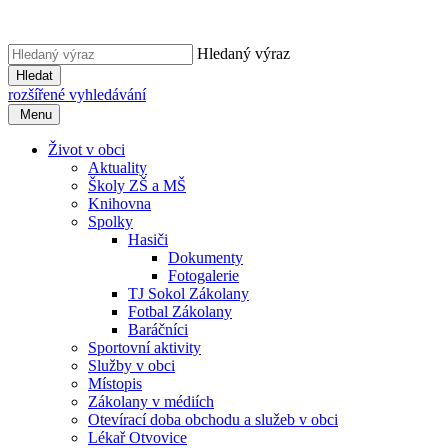
Hledaný výraz
Hledat
rozšířené vyhledávání
Menu
Život v obci
Aktuality
Školy ZŠ a MŠ
Knihovna
Spolky
Hasiči
Dokumenty
Fotogalerie
TJ Sokol Zákolany
Fotbal Zákolany
Baráčníci
Sportovní aktivity
Služby v obci
Místopis
Zákolany v médiích
Otevírací doba obchodu a služeb v obci
Lékař Otvovice