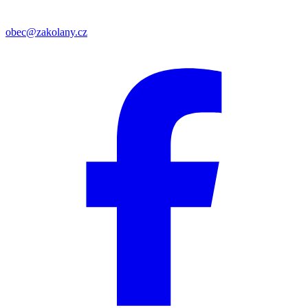
obec@zakolany.cz