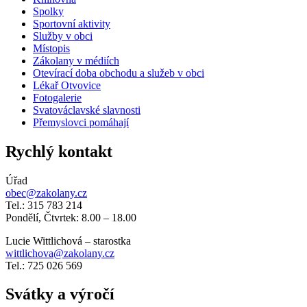
Spolky
Sportovní aktivity
Služby v obci
Místopis
Zákolany v médiích
Otevírací doba obchodu a služeb v obci
Lékař Otvovice
Fotogalerie
Svatováclavské slavnosti
Přemyslovci pomáhají
Rychlý kontakt
Úřad
obec@zakolany.cz
Tel.: 315 783 214
Pondělí, Čtvrtek: 8.00 – 18.00
Lucie Wittlichová – starostka
wittlichova@zakolany.cz
Tel.: 725 026 569
Svátky a výročí