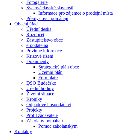
Fotogalerie
Svatováclavské slavnosti
Informace pro zájemce o prodejní místa
Přemyslovci pomáhají
Obecní úřad
Úřední deska
Rozpočet
Zastupitelstvo obce
e-podatelna
Povinné informace
Krizové řízení
Dokumenty
Strategický plán obce
Územní plán
Formuláře
DSO Budečsko
Úřední hodiny
Životní situace
Kroniky
Odpadové hospodářství
Projekty
Profil zadavatele
Zákolany pomáhají
Pomoc zákolanským
Kontakty