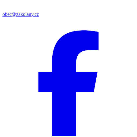
obec@zakolany.cz