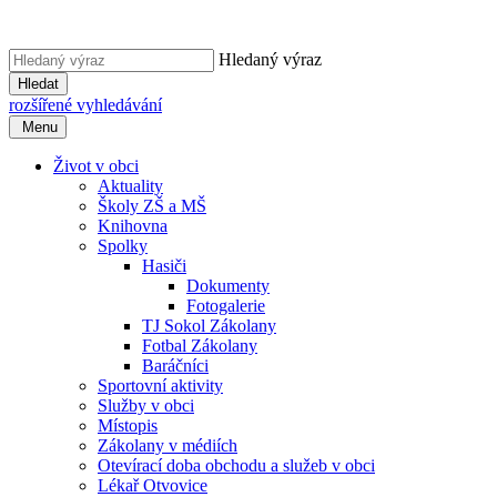
Hledaný výraz
Hledat
rozšířené vyhledávání
Menu
Život v obci
Aktuality
Školy ZŠ a MŠ
Knihovna
Spolky
Hasiči
Dokumenty
Fotogalerie
TJ Sokol Zákolany
Fotbal Zákolany
Baráčníci
Sportovní aktivity
Služby v obci
Místopis
Zákolany v médiích
Otevírací doba obchodu a služeb v obci
Lékař Otvovice