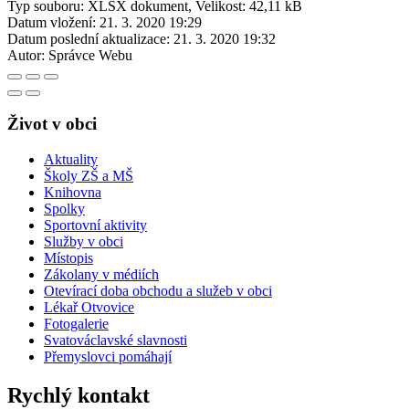
Typ souboru: XLSX dokument, Velikost: 42,11 kB
Datum vložení:
21. 3. 2020 19:29
Datum poslední aktualizace:
21. 3. 2020 19:32
Autor:
Správce Webu
Život v obci
Aktuality
Školy ZŠ a MŠ
Knihovna
Spolky
Sportovní aktivity
Služby v obci
Místopis
Zákolany v médiích
Otevírací doba obchodu a služeb v obci
Lékař Otvovice
Fotogalerie
Svatováclavské slavnosti
Přemyslovci pomáhají
Rychlý kontakt