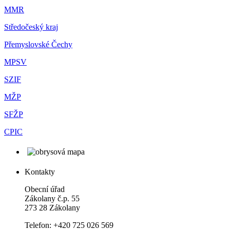
MMR
Středočeský kraj
Přemyslovské Čechy
MPSV
SZIF
MŽP
SFŽP
CPIC
Kontakty
Obecní úřad
Zákolany č.p. 55
273 28 Zákolany
Telefon: +420 725 026 569