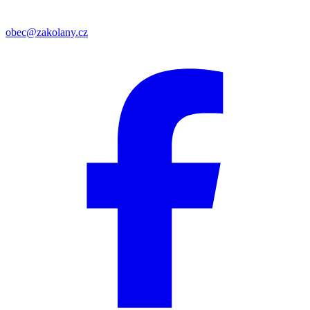
obec@zakolany.cz