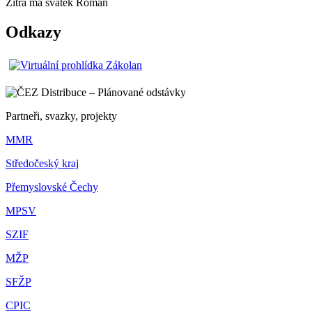
Zítra má svátek
Roman
Odkazy
Partneři, svazky, projekty
MMR
Středočeský kraj
Přemyslovské Čechy
MPSV
SZIF
MŽP
SFŽP
CPIC