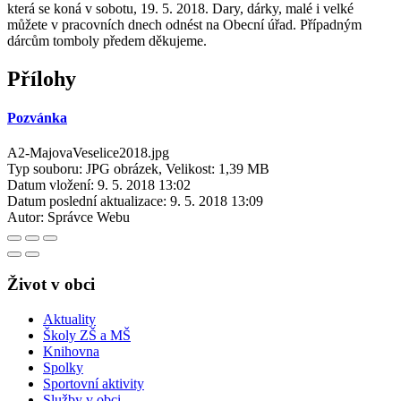
která se koná v sobotu, 19. 5. 2018. Dary, dárky, malé i velké
můžete v pracovních dnech odnést na Obecní úřad. Případným
dárcům tomboly předem děkujeme.
Přílohy
Pozvánka
A2-MajovaVeselice2018.jpg
Typ souboru: JPG obrázek, Velikost: 1,39 MB
Datum vložení:
9. 5. 2018 13:02
Datum poslední aktualizace:
9. 5. 2018 13:09
Autor:
Správce Webu
Život v obci
Aktuality
Školy ZŠ a MŠ
Knihovna
Spolky
Sportovní aktivity
Služby v obci