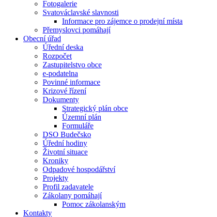
Fotogalerie
Svatováclavské slavnosti
Informace pro zájemce o prodejní místa
Přemyslovci pomáhají
Obecní úřad
Úřední deska
Rozpočet
Zastupitelstvo obce
e-podatelna
Povinné informace
Krizové řízení
Dokumenty
Strategický plán obce
Územní plán
Formuláře
DSO Budečsko
Úřední hodiny
Životní situace
Kroniky
Odpadové hospodářství
Projekty
Profil zadavatele
Zákolany pomáhají
Pomoc zákolanským
Kontakty