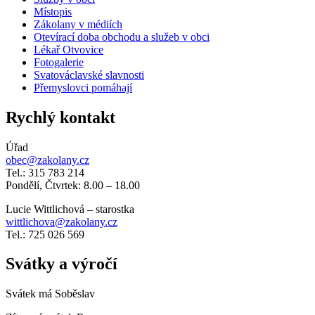
Místopis
Zákolany v médiích
Otevírací doba obchodu a služeb v obci
Lékař Otvovice
Fotogalerie
Svatováclavské slavnosti
Přemyslovci pomáhají
Rychlý kontakt
Úřad
obec@zakolany.cz
Tel.: 315 783 214
Pondělí, Čtvrtek: 8.00 – 18.00
Lucie Wittlichová – starostka
wittlichova@zakolany.cz
Tel.: 725 026 569
Svátky a výročí
Svátek má
Soběslav