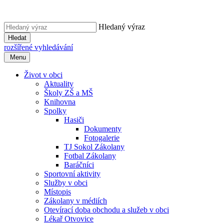
Hledaný výraz
Hledat
rozšířené vyhledávání
Menu
Život v obci
Aktuality
Školy ZŠ a MŠ
Knihovna
Spolky
Hasiči
Dokumenty
Fotogalerie
TJ Sokol Zákolany
Fotbal Zákolany
Baráčníci
Sportovní aktivity
Služby v obci
Místopis
Zákolany v médiích
Otevírací doba obchodu a služeb v obci
Lékař Otvovice