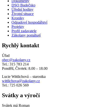
Dokumenty
DSO Budečsko
Úřední hodiny
Životní situace
Kroniky
Odpadové hospodářství
Projekty
Profil zadavatele
Zákolany pomáhají
Rychlý kontakt
Úřad
obec@zakolany.cz
Tel.: 315 783 214
Pondělí, Čtvrtek: 8.00 – 18.00
Lucie Wittlichová – starostka
wittlichova@zakolany.cz
Tel.: 725 026 569
Svátky a výročí
Svátek má
Roman