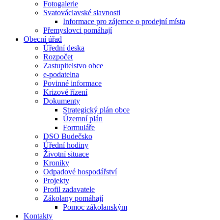
Fotogalerie
Svatováclavské slavnosti
Informace pro zájemce o prodejní místa
Přemyslovci pomáhají
Obecní úřad
Úřední deska
Rozpočet
Zastupitelstvo obce
e-podatelna
Povinné informace
Krizové řízení
Dokumenty
Strategický plán obce
Územní plán
Formuláře
DSO Budečsko
Úřední hodiny
Životní situace
Kroniky
Odpadové hospodářství
Projekty
Profil zadavatele
Zákolany pomáhají
Pomoc zákolanským
Kontakty