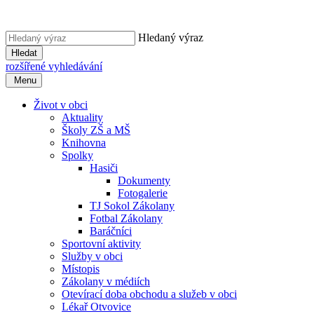
Hledaný výraz
Hledat
rozšířené vyhledávání
Menu
Život v obci
Aktuality
Školy ZŠ a MŠ
Knihovna
Spolky
Hasiči
Dokumenty
Fotogalerie
TJ Sokol Zákolany
Fotbal Zákolany
Baráčníci
Sportovní aktivity
Služby v obci
Místopis
Zákolany v médiích
Otevírací doba obchodu a služeb v obci
Lékař Otvovice