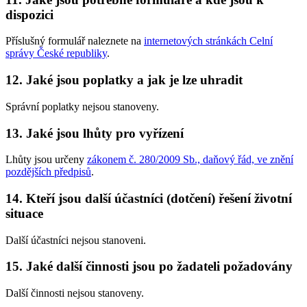
dispozici
Příslušný formulář naleznete na
internetových stránkách Celní
správy České republiky
.
12. Jaké jsou poplatky a jak je lze uhradit
Správní poplatky nejsou stanoveny.
13. Jaké jsou lhůty pro vyřízení
Lhůty jsou určeny
zákonem č. 280/2009 Sb., daňový řád, ve znění
pozdějších předpisů
.
14. Kteří jsou další účastníci (dotčení) řešení životní
situace
Další účastníci nejsou stanoveni.
15. Jaké další činnosti jsou po žadateli požadovány
Další činnosti nejsou stanoveny.