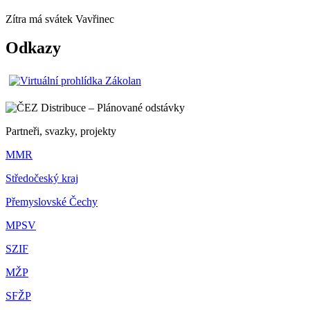
Zítra má svátek
Vavřinec
Odkazy
Partneři, svazky, projekty
MMR
Středočeský kraj
Přemyslovské Čechy
MPSV
SZIF
MŽP
SFŽP