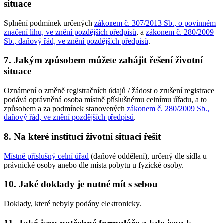
situace
Splnění podmínek určených
zákonem č. 307/2013 Sb., o povinném
značení lihu, ve znění pozdějších předpisů
, a
zákonem č. 280/2009
Sb., daňový řád, ve znění pozdějších předpisů
.
7. Jakým způsobem můžete zahájit řešení životní
situace
Oznámení o změně registračních údajů / žádost o zrušení registrace
podává oprávněná osoba místně příslušnému celnímu úřadu, a to
způsobem a za podmínek stanovených
zákonem č. 280/2009 Sb.,
daňový řád, ve znění pozdějších předpisů
.
8. Na které instituci životní situaci řešit
Místně příslušný celní úřad
(daňové oddělení), určený dle sídla u
právnické osoby anebo dle místa pobytu u fyzické osoby.
10. Jaké doklady je nutné mít s sebou
Doklady, které nebyly podány elektronicky.
11. Jaké jsou potřebné formuláře a kde jsou k