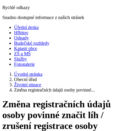
Rychlé odkazy
Snadno dostupné informace z našich stránek
Úřední deska
Hřbitov
Odpady
Budečské rozhledy
Katastr obce
ZŠ a MŠ
Služby
Fotogalerie
Úvodní stránka
Obecní úřad
Životní situace
Změna registračních údajů osoby povinné...
Změna registračních údajů
osoby povinné značit líh /
zrušení registrace osoby