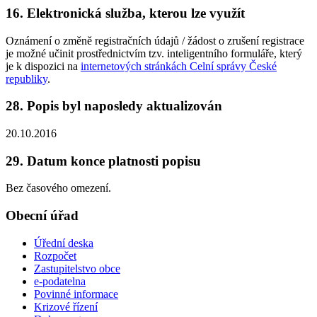
16. Elektronická služba, kterou lze využít
Oznámení o změně registračních údajů / žádost o zrušení registrace
je možné učinit prostřednictvím tzv. inteligentního formuláře, který
je k dispozici na
internetových stránkách Celní správy České
republiky
.
28. Popis byl naposledy aktualizován
20.10.2016
29. Datum konce platnosti popisu
Bez časového omezení.
Obecní úřad
Úřední deska
Rozpočet
Zastupitelstvo obce
e-podatelna
Povinné informace
Krizové řízení