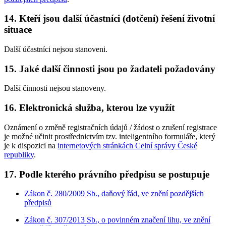
14. Kteří jsou další účastníci (dotčení) řešení životní
situace
Další účastníci nejsou stanoveni.
15. Jaké další činnosti jsou po žadateli požadovány
Další činnosti nejsou stanoveny.
16. Elektronická služba, kterou lze využít
Oznámení o změně registračních údajů / žádost o zrušení registrace
je možné učinit prostřednictvím tzv. inteligentního formuláře, který
je k dispozici na
internetových stránkách Celní správy České
republiky
.
17. Podle kterého právního předpisu se postupuje
Zákon č. 280/2009 Sb., daňový řád, ve znění pozdějších
předpisů
Zákon č. 307/2013 Sb., o povinném značení lihu, ve znění