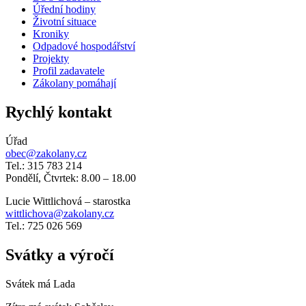
Úřední hodiny
Životní situace
Kroniky
Odpadové hospodářství
Projekty
Profil zadavatele
Zákolany pomáhají
Rychlý kontakt
Úřad
obec@zakolany.cz
Tel.: 315 783 214
Pondělí, Čtvrtek: 8.00 – 18.00
Lucie Wittlichová – starostka
wittlichova@zakolany.cz
Tel.: 725 026 569
Svátky a výročí
Svátek má
Lada