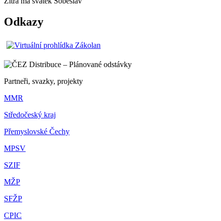
Zítra má svátek
Soběslav
Odkazy
Partneři, svazky, projekty
MMR
Středočeský kraj
Přemyslovské Čechy
MPSV
SZIF
MŽP
SFŽP
CPIC