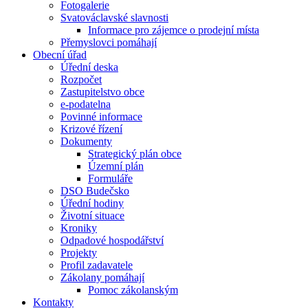
Fotogalerie
Svatováclavské slavnosti
Informace pro zájemce o prodejní místa
Přemyslovci pomáhají
Obecní úřad
Úřední deska
Rozpočet
Zastupitelstvo obce
e-podatelna
Povinné informace
Krizové řízení
Dokumenty
Strategický plán obce
Územní plán
Formuláře
DSO Budečsko
Úřední hodiny
Životní situace
Kroniky
Odpadové hospodářství
Projekty
Profil zadavatele
Zákolany pomáhají
Pomoc zákolanským
Kontakty