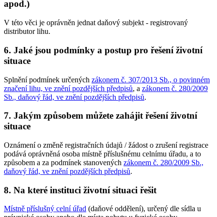
apod.)
V této věci je oprávněn jednat daňový subjekt - registrovaný
distributor lihu.
6. Jaké jsou podmínky a postup pro řešení životní
situace
Splnění podmínek určených
zákonem č. 307/2013 Sb., o povinném
značení lihu, ve znění pozdějších předpisů
, a
zákonem č. 280/2009
Sb., daňový řád, ve znění pozdějších předpisů
.
7. Jakým způsobem můžete zahájit řešení životní
situace
Oznámení o změně registračních údajů / žádost o zrušení registrace
podává oprávněná osoba místně příslušnému celnímu úřadu, a to
způsobem a za podmínek stanovených
zákonem č. 280/2009 Sb.,
daňový řád, ve znění pozdějších předpisů
.
8. Na které instituci životní situaci řešit
Místně příslušný celní úřad
(daňové oddělení), určený dle sídla u