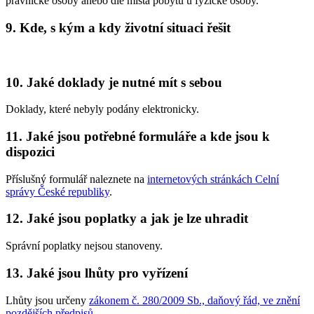
právnické osoby anebo dle místa pobytu u fyzické osoby.
9. Kde, s kým a kdy životní situaci řešit
10. Jaké doklady je nutné mít s sebou
Doklady, které nebyly podány elektronicky.
11. Jaké jsou potřebné formuláře a kde jsou k
dispozici
Příslušný formulář naleznete na
internetových stránkách Celní
správy České republiky
.
12. Jaké jsou poplatky a jak je lze uhradit
Správní poplatky nejsou stanoveny.
13. Jaké jsou lhůty pro vyřízení
Lhůty jsou určeny
zákonem č. 280/2009 Sb., daňový řád, ve znění
pozdějších předpisů
.