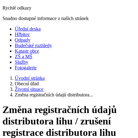
Rychlé odkazy
Snadno dostupné informace z našich stránek
Úřední deska
Hřbitov
Odpady
Budečské rozhledy
Katastr obce
ZŠ a MŠ
Služby
Fotogalerie
Úvodní stránka
Obecní úřad
Životní situace
Změna registračních údajů distributora...
Změna registračních údajů
distributora lihu / zrušení
registrace distributora lihu