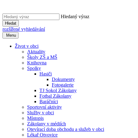
Hledaný výraz
Hledat
rozšířené vyhledávání
Menu
Život v obci
Aktuality
Školy ZŠ a MŠ
Knihovna
Spolky
Hasiči
Dokumenty
Fotogalerie
TJ Sokol Zákolany
Fotbal Zákolany
Baráčníci
Sportovní aktivity
Služby v obci
Místopis
Zákolany v médiích
Otevírací doba obchodu a služeb v obci
Lékař Otvovice