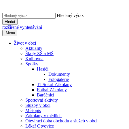
Hledaný výraz
Hledat
rozšířené vyhledávání
Menu
Život v obci
Aktuality
Školy ZŠ a MŠ
Knihovna
Spolky
Hasiči
Dokumenty
Fotogalerie
TJ Sokol Zákolany
Fotbal Zákolany
Baráčníci
Sportovní aktivity
Služby v obci
Místopis
Zákolany v médiích
Otevírací doba obchodu a služeb v obci
Lékař Otvovice