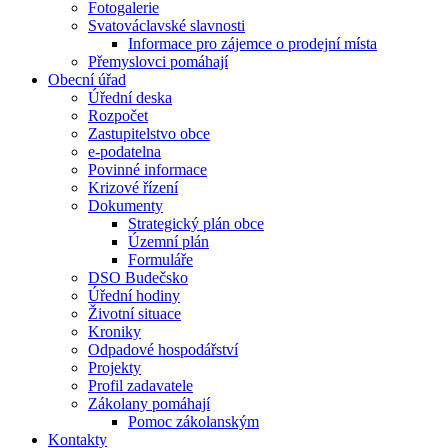
Fotogalerie
Svatováclavské slavnosti
Informace pro zájemce o prodejní místa
Přemyslovci pomáhají
Obecní úřad
Úřední deska
Rozpočet
Zastupitelstvo obce
e-podatelna
Povinné informace
Krizové řízení
Dokumenty
Strategický plán obce
Územní plán
Formuláře
DSO Budečsko
Úřední hodiny
Životní situace
Kroniky
Odpadové hospodářství
Projekty
Profil zadavatele
Zákolany pomáhají
Pomoc zákolanským
Kontakty