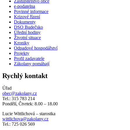
Zastupitelstvo obce
e-podatelna
Povinné informace
Krizové řízení
Dokumenty
DSO Budečsko
Úřední hodiny
Životní situace
Kroniky
Odpadové hospodářství
Projekty
Profil zadavatele
Zákolany pomáhají
Rychlý kontakt
Úřad
obec@zakolany.cz
Tel.: 315 783 214
Pondělí, Čtvrtek: 8.00 – 18.00
Lucie Wittlichová – starostka
wittlichova@zakolany.cz
Tel.: 725 026 569