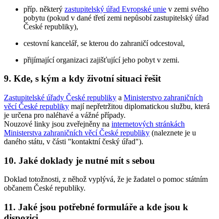
příp. některý
zastupitelský úřad Evropské unie
v zemi svého
pobytu (pokud v dané třetí zemi nepůsobí zastupitelský úřad
České republiky),
cestovní kancelář, se kterou do zahraničí odcestoval,
přijímající organizaci zajišťující jeho pobyt v zemi.
9. Kde, s kým a kdy životní situaci řešit
Zastupitelské úřady České republiky
a
Ministerstvo zahraničních
věcí České republiky
mají nepřetržitou diplomatickou službu, která
je určena pro naléhavé a vážné případy.
Nouzové linky jsou zveřejněny na
internetových stránkách
Ministerstva zahraničních věcí České republiky
(naleznete je u
daného státu, v části "kontaktní český úřad").
10. Jaké doklady je nutné mít s sebou
Doklad totožnosti, z něhož vyplývá, že je žadatel o pomoc státním
občanem České republiky.
11. Jaké jsou potřebné formuláře a kde jsou k
dispozici