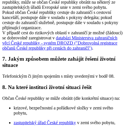
republiky, může se občan České republiky obrátit na některý ze
zastupitelských úřadů Evropské unie v zemi svého pobytu.
Pokud občan České republiky cestuje do zahraničí s cestovní
kanceláří, postupuje dále v souladu s pokyny delegáta; pokud
cestuje do zahraničí služebně, postupuje dále v souladu s pokyny
přijímající organizace.
V případě cest do rizikových oblastí v zahraničí je možné (žádoucí)
se dobrovolně zaregistrovat v
databázi Ministerstva zahraničních
věcí České republiky - systém DROZD ("Dobrovolná registrace
občanů České republiky při cestách do zahraničí")
.
7. Jakým způsobem můžete zahájit řešení životní
situace
Telefonickým či jiným spojením s místy uvedenými v bodě 08.
8. Na které instituci životní situaci řešit
Občan České republiky se může obrátit (dle konkrétní situace) na:
krizové, bezpečnostní a pořádkové složky v zemi svého
pobytu,
zastupitelský úřad České republiky
v zemi svého pobytu,