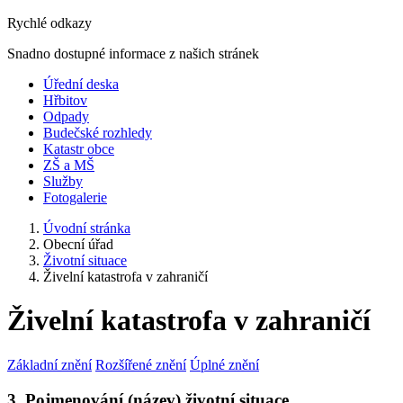
Rychlé odkazy
Snadno dostupné informace z našich stránek
Úřední deska
Hřbitov
Odpady
Budečské rozhledy
Katastr obce
ZŠ a MŠ
Služby
Fotogalerie
Úvodní stránka
Obecní úřad
Životní situace
Živelní katastrofa v zahraničí
Živelní katastrofa v zahraničí
Základní znění
Rozšířené znění
Úplné znění
3. Pojmenování (název) životní situace