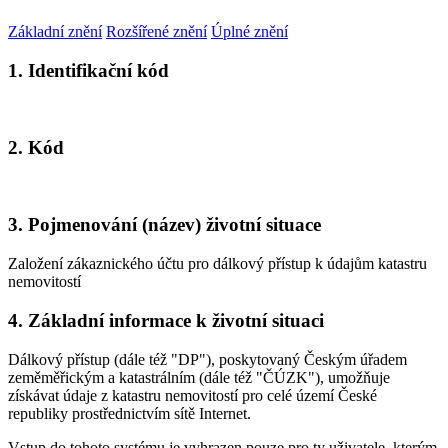
Základní znění
Rozšířené znění
Úplné znění
1. Identifikační kód
2. Kód
3. Pojmenování (název) životní situace
Založení zákaznického účtu pro dálkový přístup k údajům katastru
nemovitostí
4. Základní informace k životní situaci
Dálkový přístup (dále též "DP"), poskytovaný Českým úřadem
zeměměřickým a katastrálním (dále též "ČÚZK"), umožňuje
získávat údaje z katastru nemovitostí pro celé území České
republiky prostřednictvím sítě Internet.
Vstup do tohoto systému je vyhrazen pouze pro ty uživatele, kterým