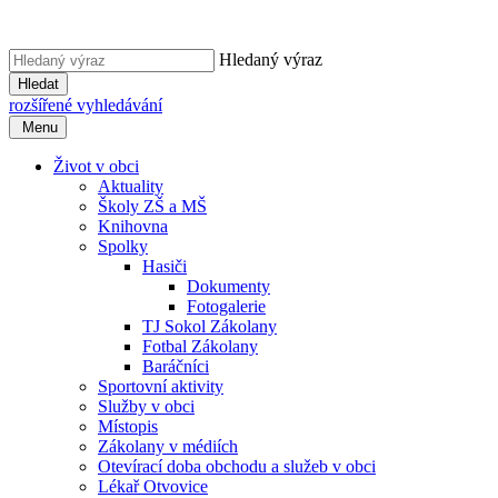
Hledaný výraz
Hledat
rozšířené vyhledávání
Menu
Život v obci
Aktuality
Školy ZŠ a MŠ
Knihovna
Spolky
Hasiči
Dokumenty
Fotogalerie
TJ Sokol Zákolany
Fotbal Zákolany
Baráčníci
Sportovní aktivity
Služby v obci
Místopis
Zákolany v médiích
Otevírací doba obchodu a služeb v obci
Lékař Otvovice