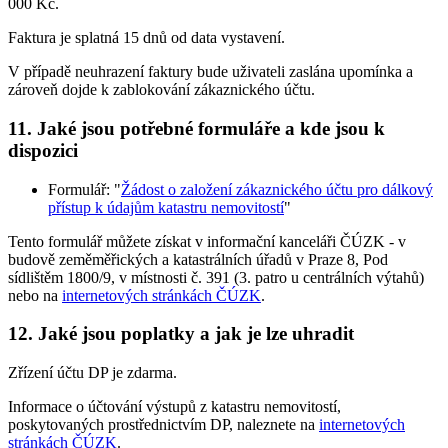
000 Kč.
Faktura je splatná 15 dnů od data vystavení.
V případě neuhrazení faktury bude uživateli zaslána upomínka a
zároveň dojde k zablokování zákaznického účtu.
11. Jaké jsou potřebné formuláře a kde jsou k
dispozici
Formulář: "
Žádost o založení zákaznického účtu pro dálkový
přístup k údajům katastru nemovitostí
"
Tento formulář můžete získat v informační kanceláři ČÚZK - v
budově zeměměřických a katastrálních úřadů v Praze 8, Pod
sídlištěm 1800/9, v místnosti č. 391 (3. patro u centrálních výtahů)
nebo na
internetových stránkách ČÚZK
.
12. Jaké jsou poplatky a jak je lze uhradit
Zřízení účtu DP je zdarma.
Informace o účtování výstupů z katastru nemovitostí,
poskytovaných prostřednictvím DP, naleznete na
internetových
stránkách ČÚZK
.