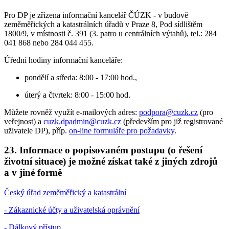
Pro DP je zřízena informační kancelář ČÚZK - v budově
zeměměřických a katastrálních úřadů v Praze 8, Pod sídlištěm
1800/9, v místnosti č. 391 (3. patro u centrálních výtahů), tel.: 284
041 868 nebo 284 044 455.
Úřední hodiny informační kanceláře:
pondělí a středa: 8:00 - 17:00 hod.,
úterý a čtvrtek: 8:00 - 15:00 hod.
Můžete rovněž využít e-mailových adres:
podpora@cuzk.cz
(pro
veřejnost) a
cuzk.dpadmin@cuzk.cz
(především pro již registrované
uživatele DP), příp.
on-line formuláře pro požadavky
.
23. Informace o popisovaném postupu (o řešení
životní situace) je možné získat také z jiných zdrojů
a v jiné formě
Český úřad zeměměřický a katastrální
- Zákaznické účty a uživatelská oprávnění
- Dálkový přístup