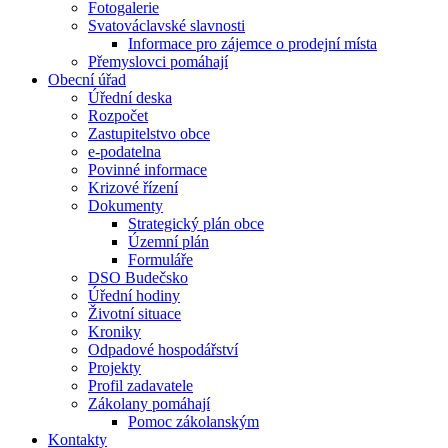
Fotogalerie
Svatováclavské slavnosti
Informace pro zájemce o prodejní místa
Přemyslovci pomáhají
Obecní úřad
Úřední deska
Rozpočet
Zastupitelstvo obce
e-podatelna
Povinné informace
Krizové řízení
Dokumenty
Strategický plán obce
Územní plán
Formuláře
DSO Budečsko
Úřední hodiny
Životní situace
Kroniky
Odpadové hospodářství
Projekty
Profil zadavatele
Zákolany pomáhají
Pomoc zákolanským
Kontakty