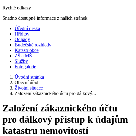
Rychlé odkazy
Snadno dostupné informace z našich stránek
Úřední deska
Hřbitov
Odpady
Budečské rozhledy
Katastr obce
ZŠ a MŠ
Služby
Fotogalerie
Úvodní stránka
Obecní úřad
Životní situace
Založení zákaznického účtu pro dálkový...
Založení zákaznického účtu
pro dálkový přístup k údajům
katastru nemovitostí