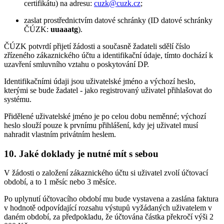
certifikátu) na adresu:
cuzk@cuzk.cz
;
zaslat prostřednictvím datové schránky (ID datové schránky
ČÚZK:
uuaaatg
).
ČÚZK potvrdí přijetí žádosti a současně žadateli sdělí číslo
zřízeného zákaznického účtu a identifikační údaje, tímto dochází k
uzavření smluvního vztahu o poskytování DP.
Identifikačními údaji jsou uživatelské jméno a výchozí heslo,
kterými se bude žadatel - jako registrovaný uživatel přihlašovat do
systému.
Přidělené uživatelské jméno je po celou dobu neměnné; výchozí
heslo slouží pouze k prvnímu přihlášení, kdy jej uživatel musí
nahradit vlastním privátním heslem.
10. Jaké doklady je nutné mít s sebou
V žádosti o založení zákaznického účtu si uživatel zvolí účtovací
období, a to 1 měsíc nebo 3 měsíce.
Po uplynutí účtovacího období mu bude vystavena a zaslána faktura
v hodnotě odpovídající rozsahu výstupů vyžádaných uživatelem v
daném období, za předpokladu, že účtována částka překročí výši 2