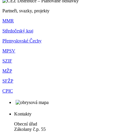
Partneři, svazky, projekty
MMR
Středočeský kraj
Přemyslovské Čechy
MPSV
SZIF
MŽP
SFŽP
CPIC
Kontakty
Obecní úřad
Zákolany č.p. 55