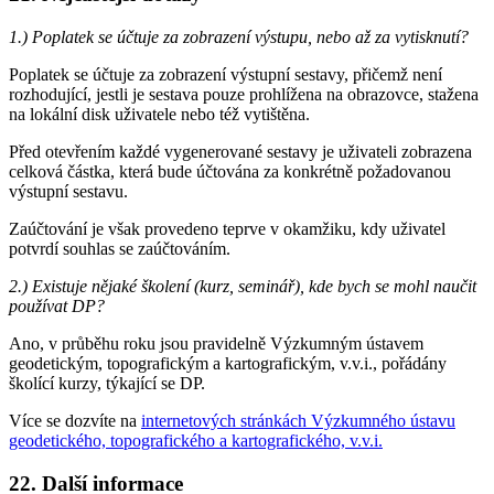
1.) Poplatek se účtuje za zobrazení výstupu, nebo až za vytisknutí?
Poplatek se účtuje za zobrazení výstupní sestavy, přičemž není
rozhodující, jestli je sestava pouze prohlížena na obrazovce, stažena
na lokální disk uživatele nebo též vytištěna.
Před otevřením každé vygenerované sestavy je uživateli zobrazena
celková částka, která bude účtována za konkrétně požadovanou
výstupní sestavu.
Zaúčtování je však provedeno teprve v okamžiku, kdy uživatel
potvrdí souhlas se zaúčtováním.
2.) Existuje nějaké školení (kurz, seminář), kde bych se mohl naučit
používat DP?
Ano, v průběhu roku jsou pravidelně Výzkumným ústavem
geodetickým, topografickým a kartografickým, v.v.i., pořádány
školící kurzy, týkající se DP.
Více se dozvíte na
internetových stránkách Výzkumného ústavu
geodetického, topografického a kartografického, v.v.i.
22. Další informace