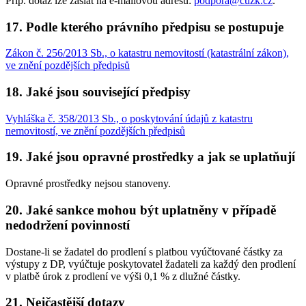
Příp. dotaz lze zaslat na e-mailovou adresu:
podpora@cuzk.cz
.
17. Podle kterého právního předpisu se postupuje
Zákon č. 256/2013 Sb., o katastru nemovitostí (katastrální zákon),
ve znění pozdějších předpisů
18. Jaké jsou související předpisy
Vyhláška č. 358/2013 Sb., o poskytování údajů z katastru
nemovitostí, ve znění pozdějších předpisů
19. Jaké jsou opravné prostředky a jak se uplatňují
Opravné prostředky nejsou stanoveny.
20. Jaké sankce mohou být uplatněny v případě
nedodržení povinností
Dostane-li se žadatel do prodlení s platbou vyúčtované částky za
výstupy z DP, vyúčtuje poskytovatel žadateli za každý den prodlení
v platbě úrok z prodlení ve výši 0,1 % z dlužné částky.
21. Nejčastější dotazy