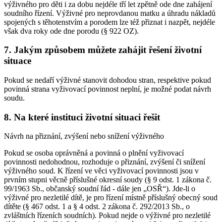
výživného pro děti i za dobu nejdéle tří let zpětně ode dne zahájení
soudního řízení. Výživné pro neprovdanou matku a úhradu nákladů
spojených s těhotenstvím a porodem lze též přiznat i nazpět, nejdéle
však dva roky ode dne porodu (§ 922 OZ).
7. Jakým způsobem můžete zahájit řešení životní
situace
Pokud se nedaří výživné stanovit dohodou stran, respektive pokud
povinná strana vyživovací povinnost neplní, je možné podat návrh
soudu.
8. Na které instituci životní situaci řešit
Návrh na přiznání, zvýšení nebo snížení výživného
Pokud se osoba oprávněná a povinná o plnění vyživovací
povinnosti nedohodnou, rozhoduje o přiznání, zvýšení či snížení
výživného soud. K řízení ve věci vyživovací povinnosti jsou v
prvním stupni věcně příslušné okresní soudy (§ 9 odst. 1 zákona č.
99/1963 Sb., občanský soudní řád - dále jen „OSŘ“). Jde-li o
výživné pro nezletilé dítě, je pro řízení místně příslušný obecný soud
dítěte (§ 467 odst. 1 a § 4 odst. 2 zákona č. 292/2013 Sb., o
zvláštních řízeních soudních). Pokud nejde o výživné pro nezletilé