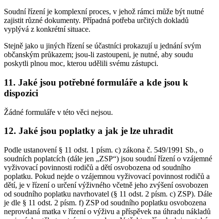
Soudní řízení je komplexní proces, v jehož rámci může být nutné
zajistit různé dokumenty. Případná potřeba určitých dokladů
vyplývá z konkrétní situace.
Stejně jako u jiných řízení se účastníci prokazují u jednání svým
občanským průkazem; jsou-li zastoupeni, je nutné, aby soudu
poskytli plnou moc, kterou udělili svému zástupci.
11. Jaké jsou potřebné formuláře a kde jsou k
dispozici
Žádné formuláře v této věci nejsou.
12. Jaké jsou poplatky a jak je lze uhradit
Podle ustanovení § 11 odst. 1 písm. c) zákona č. 549/1991 Sb., o
soudních poplatcích (dále jen „ZSP“) jsou soudní řízení o vzájemné
vyživovací povinnosti rodičů a dětí osvobozena od soudního
poplatku. Pokud nejde o vzájemnou vyživovací povinnost rodičů a
dětí, je v řízení o určení výživného včetně jeho zvýšení osvobozen
od soudního poplatku navrhovatel (§ 11 odst. 2 písm. c) ZSP). Dále
je dle § 11 odst. 2 písm. f) ZSP od soudního poplatku osvobozena
neprovdaná matka v řízení o výživu a příspěvek na úhradu nákladů