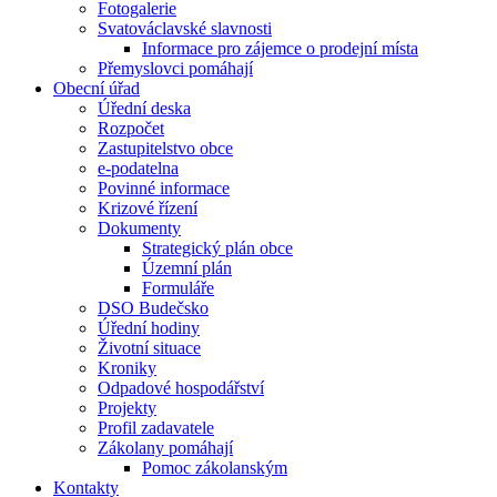
Fotogalerie
Svatováclavské slavnosti
Informace pro zájemce o prodejní místa
Přemyslovci pomáhají
Obecní úřad
Úřední deska
Rozpočet
Zastupitelstvo obce
e-podatelna
Povinné informace
Krizové řízení
Dokumenty
Strategický plán obce
Územní plán
Formuláře
DSO Budečsko
Úřední hodiny
Životní situace
Kroniky
Odpadové hospodářství
Projekty
Profil zadavatele
Zákolany pomáhají
Pomoc zákolanským
Kontakty