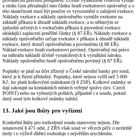
prováděcím právním předpisem. Účelně vynaložené cestovní výdaje
a ztrátu času přesahující tuto částku hradí exekutorovi oprávněný a o
této skutečnosti musí být poučen ve vyrozumění o zahájení exekuce.
Náklady exekuce a náklady oprávněného vymůže exekutor na
základě příkazu k úhradě nákladů exekuce, a to některým ze
způsobů určených v exekučním příkazu k provedení exekuce
ukládající zaplacení peněžité částky (§ 87 EŘ). Náklady exekuce a
náklady oprávněného určuje exekutor v příkazu k úhradě nákladů
exekuce, který doručí oprávněnému a povinnému (§ 88 EŘ).
Náklad exekuce hradí exekutorovi povinný. Oprávněný má právo
na náhradu nákladů účelně vynaložených k vymáhání nároku.
Náklady oprávněného hradí oprávněnému povinný (§ 87 EŘ).
Poplatky se platí na účet zřízený u České národní banky pro soud,
který je k řízení příslušný. Poplatky, které nejsou vyšší než 5 000
Kč, lze platit kolkovými známkami (§ 8 ZSP). Kolkové známky se
dají zakoupit na kontaktních místech veřejné správy (tzv. Czech
POINT) nebo na vybraných poštách, případně i u soudu, pokud
daný soud tyto kolkové známky nabízí.
13. Jaké jsou lhůty pro vyřízení
Konkrétní lhůty pro rozhodnutí soudu stanoveny nejsou. Dle
ustanovení § 471 odst. 2 ZŘS však soud ve věcech péče o nezletilé
(tedy i o výživě dítěte) rozhoduje s největším urychlením.