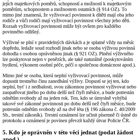
jejích majetkových poměrů, schopností a možností k majetkovým
poměrům, schopnostem a možnostem ostatních (§ 914 OZ). To
mimo jiné znamená, že vyživovací povinnost k dítěti mají oba jeho
rodiče a vůči rodiči mají vyživovací povinnost všechny jeho děti.
Rozsah vyživovací povinnosti může být ovšem pro každého
povinného odlišný.
Výživné se plní v pravidelných dávkách a je splatné vždy na měsíc
dopředu, ledaže soud rozhodl jinak nebo se osoba výživou povinná
dohodla s osobou oprávněnou jinak (§ 921 OZ). Plnění výživného
lze poskytovat nejen v penězích, ale také naturálně (poskytováním
bydlení, výkonem osobní péče, péčí o společnou domácnost apod.).
Mimo jiné se osoba, která neplní vyživovací povinnost, může
dopustit trestného činu zanedbání výživy. Dopustí se jej ten, kdo
neplní, byť i z nedbalosti, svou zákonnou povinnost vyživovat nebo
zaopatřovat jiného po dobu delší než čtyři měsíce, a bude potrestán
odnětím svobody až na jeden rok. Ten, kdo se úmyslně vyhýbá
takové své zákonné povinnosti po dobu delší než čtyři měsíce, bude
potrestán odnětím svobody až na dvě léta (§ 196 zákona č. 40/2009
Sb., trestní zákoník). Trestní oznámení lze učinit písemně či ústně do
protokolu a oznámení je povinen převzít každý útvar Policie ČR.
5. Kdo je oprávněn v této věci jednat (podat žádost
apod.)