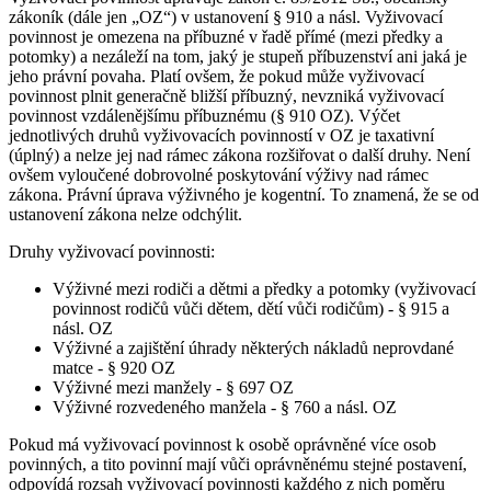
zákoník (dále jen „OZ“) v ustanovení § 910 a násl. Vyživovací
povinnost je omezena na příbuzné v řadě přímé (mezi předky a
potomky) a nezáleží na tom, jaký je stupeň příbuzenství ani jaká je
jeho právní povaha. Platí ovšem, že pokud může vyživovací
povinnost plnit generačně bližší příbuzný, nevzniká vyživovací
povinnost vzdálenějšímu příbuznému (§ 910 OZ). Výčet
jednotlivých druhů vyživovacích povinností v OZ je taxativní
(úplný) a nelze jej nad rámec zákona rozšiřovat o další druhy. Není
ovšem vyloučené dobrovolné poskytování výživy nad rámec
zákona. Právní úprava výživného je kogentní. To znamená, že se od
ustanovení zákona nelze odchýlit.
Druhy vyživovací povinnosti:
Výživné mezi rodiči a dětmi a předky a potomky (vyživovací
povinnost rodičů vůči dětem, dětí vůči rodičům) - § 915 a
násl. OZ
Výživné a zajištění úhrady některých nákladů neprovdané
matce - § 920 OZ
Výživné mezi manžely - § 697 OZ
Výživné rozvedeného manžela - § 760 a násl. OZ
Pokud má vyživovací povinnost k osobě oprávněné více osob
povinných, a tito povinní mají vůči oprávněnému stejné postavení,
odpovídá rozsah vyživovací povinnosti každého z nich poměru