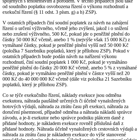
spojených s těhotenstvím a porodem. V těchto případech jsou také
od soudního poplatku osvobozena řízení o výkonu rozhodnutí a
exekuční řízení (§ 11 odst. 3 písm. g) a h) ZSP).
V ostatních případech činí soudní poplatek za návrh na zahájení
řízení o určení výživného, včetně jeho zvýšení, jakož i o snížení
nebo zrušení výživného, 500 Kč, pokud jde o peněžité plnění do
částky 50 000 Kč včetně, anebo 1 % (nejvýše však 15 000 Kč) z
vymáhané částky, pokud je peněžité plnění vyšší než 50 000 Kč
(položka 7 Sazebníku poplatků, který je přílohou ZSP). Pokud v
ostatních případech bude podán návrh na nařízení výkonu
rozhodnutí, činí soudní poplatek 1 000 Kč, pokud je vymáháno
peněžité plnění do částky 20 000 Kč včetně, anebo 5 % z vymáhané
částky, pokud je vymáháno peněžité plnění v částce vyšší než 20
000 Kč do 40 000 000 Kč včetně (dále viz položka 21 Sazebníku
poplatků, který je přílohou ZSP).
Co se týče exekučního řízení, náklady exekuce jsou odměna
exekutora, náhrada paušálně určených či účelně vynaložených
hotových výdajů, náhrada za ztrátu času při exekuci, náhrada za
doručení písemností, případně odměna a náhrada nákladů správce
závodu, a je-li exekutor nebo správce podniku plátcem daně z
přidané hodnoty, je nákladem exekuce rovněž příslušná daň z
přidané hodnoty. Náhrada účelně vynaložených cestovních výdajů a
náhrada za ztrátu času je nákladem exekuce do výše stanovené