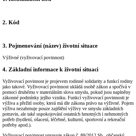
2. Kód
3. Pojmenování (název) životní situace
Výživné (vyživovací povinnost)
4. Základní informace k životní situaci
Vyživovací povinnost je projevem rodinné solidarity a funkcí rodiny
jako takové. Vyživovací povinnost ukládá osobě zákon a spočívá v
pomoci druhému v materiálním slova smyslu, pokud jsou naplněny
zákonné podmínky jejího vzniku. Funkcí vyživovací povinnosti je
výživa a přežití osoby, která má dle zákona právo na výživné. Pojem
výživa nezahrnuje pouze zajištění výživy ve smyslu základních
potravin, ale také uspokojování ostatních hmotných i nehmotných
potřeb (bydlení, ošacení, léčebné, kulturní, sportovní a rekreační
potřeby apod.).
Vyživovací povinnost upravuje zákon č. 89/2012 Sb., občanský