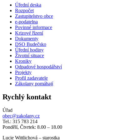
Úřední deska
Rozpočet
Zastupitelstvo obce
e-podatelna
Povinné informace
Krizové řízení
Dokumenty
DSO Budečsko
Úřední hodiny
Životní situace
Kroniky
Odpadové hospodářství
Projekty
Profil zadavatele
Zákolany pomáhají
Rychlý kontakt
Úřad
obec@zakolany.cz
Tel.: 315 783 214
Pondělí, Čtvrtek: 8.00 – 18.00
Lucie Wittlichová – starostka