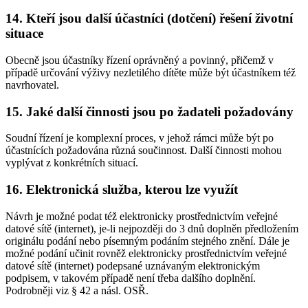
14. Kteří jsou další účastníci (dotčení) řešení životní
situace
Obecně jsou účastníky řízení oprávněný a povinný, přičemž v
případě určování výživy nezletilého dítěte může být účastníkem též
navrhovatel.
15. Jaké další činnosti jsou po žadateli požadovány
Soudní řízení je komplexní proces, v jehož rámci může být po
účastnících požadována různá součinnost. Další činnosti mohou
vyplývat z konkrétních situací.
16. Elektronická služba, kterou lze využít
Návrh je možné podat též elektronicky prostřednictvím veřejné
datové sítě (internet), je-li nejpozději do 3 dnů doplněn předložením
originálu podání nebo písemným podáním stejného znění. Dále je
možné podání učinit rovněž elektronicky prostřednictvím veřejné
datové sítě (internet) podepsané uznávaným elektronickým
podpisem, v takovém případě není třeba dalšího doplnění.
Podrobněji viz § 42 a násl. OSŘ.