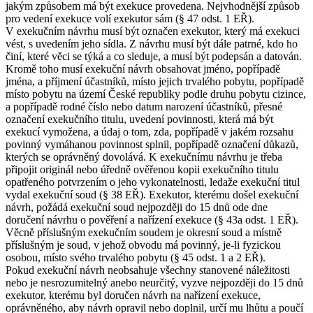
jakým způsobem má být exekuce provedena. Nejvhodnější způsob
pro vedení exekuce volí exekutor sám (§ 47 odst. 1 EŘ).
V exekučním návrhu musí být označen exekutor, který má exekuci
vést, s uvedením jeho sídla. Z návrhu musí být dále patrné, kdo ho
činí, které věci se týká a co sleduje, a musí být podepsán a datován.
Kromě toho musí exekuční návrh obsahovat jméno, popřípadě
jména, a příjmení účastníků, místo jejich trvalého pobytu, popřípadě
místo pobytu na území České republiky podle druhu pobytu cizince,
a popřípadě rodné číslo nebo datum narození účastníků, přesné
označení exekučního titulu, uvedení povinnosti, která má být
exekucí vymožena, a údaj o tom, zda, popřípadě v jakém rozsahu
povinný vymáhanou povinnost splnil, popřípadě označení důkazů,
kterých se oprávněný dovolává. K exekučnímu návrhu je třeba
připojit originál nebo úředně ověřenou kopii exekučního titulu
opatřeného potvrzením o jeho vykonatelnosti, ledaže exekuční titul
vydal exekuční soud (§ 38 EŘ). Exekutor, kterému došel exekuční
návrh, požádá exekuční soud nejpozději do 15 dnů ode dne
doručení návrhu o pověření a nařízení exekuce (§ 43a odst. 1 EŘ).
Věcně příslušným exekučním soudem je okresní soud a místně
příslušným je soud, v jehož obvodu má povinný, je-li fyzickou
osobou, místo svého trvalého pobytu (§ 45 odst. 1 a 2 EŘ).
Pokud exekuční návrh neobsahuje všechny stanovené náležitosti
nebo je nesrozumitelný anebo neurčitý, vyzve nejpozději do 15 dnů
exekutor, kterému byl doručen návrh na nařízení exekuce,
oprávněného, aby návrh opravil nebo doplnil, určí mu lhůtu a poučí