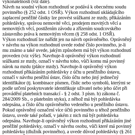
vykonatelnosti (viz dále).
Návrh na soudní výkon rozhodnutí se podává k obecnému soudu
povinného (§ 252 odst. 1 OSŘ). Výkon rozhodnutí ukládajícího
zaplacení peněžité částky lze provést srážkami ze mzdy, přikázáním
pohledávky, správou nemovité věci, prodejem movitých věcí a
nemovitých věcí, postižením závodu a zřízením soudcovského
zástavního práva k nemovitým věcem (§ 258 odst. 1 OSŘ).
Výkon rozhodnutí lze nařídit jen na návrh oprávněného. Oprávněný
v návrhu na výkon rozhodnutí uvede rodné číslo povinného, je-li
mu známo a také uvede, jakým způsobem má být výkon rozhodnutí
proveden (viz výše). Navrhuje-li oprávněný výkon rozhodnutí
srážkami ze mzdy, označí v návrhu toho, vůči komu má povinný
nárok na mzdu (plátce mzdy). Navrhuje-li oprávněný výkon
rozhodnutí přikázáním pohledávky z účtu u peněžního ústavu,
označí v návrhu peněžní ústav, číslo účtu nebo jiný jedinečný
identifikátor (tj. kombinace písmen, číslic nebo symbolů, kterými se
podle určení poskytovatele identifikuje uživatel nebo jeho účet při
provádění platebních transakcí - § 2 odst. 3 písm. h) zákona č.
284/2009 Sb., o platebním styku), z něhož má být pohledávka
odepsána, a číslo účtu oprávněného vedeného u peněžního ústavu.
Pokud oprávněný označení více účtů povinného u téhož peněžního
ústavu, uvede také pořadí, v jakém z nich má být pohledávka
odepsána. Navrhuje-li oprávněný výkon rozhodnutí přikázáním jiné
peněžité pohledávky, označí v návrhu osobu, vůči které má povinný
pohledávku (dlužník povinného), a uvede důvod pohledávky (§ 261