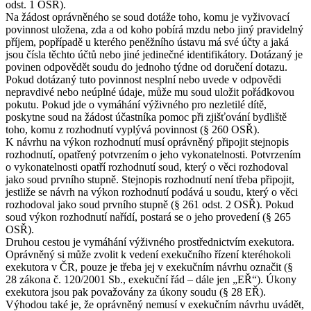
odst. 1 OSŘ).
Na žádost oprávněného se soud dotáže toho, komu je vyživovací
povinnost uložena, zda a od koho pobírá mzdu nebo jiný pravidelný
příjem, popřípadě u kterého peněžního ústavu má své účty a jaká
jsou čísla těchto účtů nebo jiné jedinečné identifikátory. Dotázaný je
povinen odpovědět soudu do jednoho týdne od doručení dotazu.
Pokud dotázaný tuto povinnost nesplní nebo uvede v odpovědi
nepravdivé nebo neúplné údaje, může mu soud uložit pořádkovou
pokutu. Pokud jde o vymáhání výživného pro nezletilé dítě,
poskytne soud na žádost účastníka pomoc při zjišťování bydliště
toho, komu z rozhodnutí vyplývá povinnost (§ 260 OSŘ).
K návrhu na výkon rozhodnutí musí oprávněný připojit stejnopis
rozhodnutí, opatřený potvrzením o jeho vykonatelnosti. Potvrzením
o vykonatelnosti opatří rozhodnutí soud, který o věci rozhodoval
jako soud prvního stupně. Stejnopis rozhodnutí není třeba připojit,
jestliže se návrh na výkon rozhodnutí podává u soudu, který o věci
rozhodoval jako soud prvního stupně (§ 261 odst. 2 OSŘ). Pokud
soud výkon rozhodnutí nařídí, postará se o jeho provedení (§ 265
OSŘ).
Druhou cestou je vymáhání výživného prostřednictvím exekutora.
Oprávněný si může zvolit k vedení exekučního řízení kteréhokoli
exekutora v ČR, pouze je třeba jej v exekučním návrhu označit (§
28 zákona č. 120/2001 Sb., exekuční řád – dále jen „EŘ“). Úkony
exekutora jsou pak považovány za úkony soudu (§ 28 EŘ).
Výhodou také je, že oprávněný nemusí v exekučním návrhu uvádět,