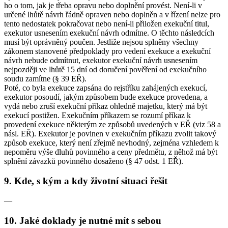
ho o tom, jak je třeba opravu nebo doplnění provést. Není-li v
určené lhůtě návrh řádně opraven nebo doplněn a v řízení nelze pro
tento nedostatek pokračovat nebo není-li přiložen exekuční titul,
exekutor usnesením exekuční návrh odmítne. O těchto následcích
musí být oprávněný poučen. Jestliže nejsou splněny všechny
zákonem stanovené předpoklady pro vedení exekuce a exekuční
návrh nebude odmítnut, exekutor exekuční návrh usnesením
nejpozději ve lhůtě 15 dní od doručení pověření od exekučního
soudu zamítne (§ 39 EŘ).
Poté, co byla exekuce zapsána do rejstříku zahájených exekucí,
exekutor posoudí, jakým způsobem bude exekuce provedena, a
vydá nebo zruší exekuční příkaz ohledně majetku, který má být
exekucí postižen. Exekučním příkazem se rozumí příkaz k
provedení exekuce některým ze způsobů uvedených v EŘ (viz 58 a
násl. EŘ). Exekutor je povinen v exekučním příkazu zvolit takový
způsob exekuce, který není zřejmě nevhodný, zejména vzhledem k
nepoměru výše dluhů povinného a ceny předmětu, z něhož má být
splnění závazků povinného dosaženo (§ 47 odst. 1 EŘ).
9. Kde, s kým a kdy životní situaci řešit
—
10. Jaké doklady je nutné mít s sebou