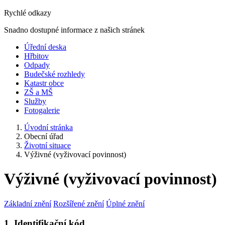
Rychlé odkazy
Snadno dostupné informace z našich stránek
Úřední deska
Hřbitov
Odpady
Budečské rozhledy
Katastr obce
ZŠ a MŠ
Služby
Fotogalerie
Úvodní stránka
Obecní úřad
Životní situace
Výživné (vyživovací povinnost)
Výživné (vyživovací povinnost)
Základní znění
Rozšířené znění
Úplné znění
1. Identifikační kód