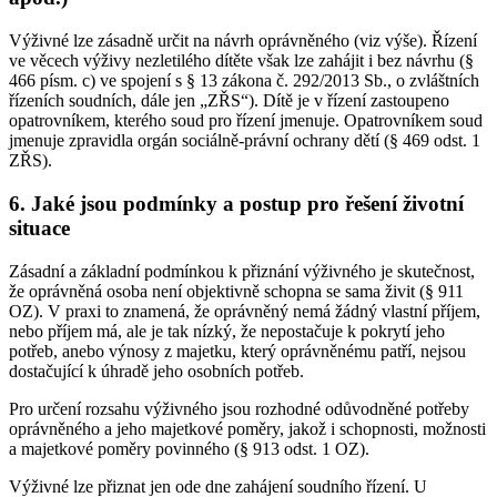
Výživné lze zásadně určit na návrh oprávněného (viz výše). Řízení
ve věcech výživy nezletilého dítěte však lze zahájit i bez návrhu (§
466 písm. c) ve spojení s § 13 zákona č. 292/2013 Sb., o zvláštních
řízeních soudních, dále jen „ZŘS“). Dítě je v řízení zastoupeno
opatrovníkem, kterého soud pro řízení jmenuje. Opatrovníkem soud
jmenuje zpravidla orgán sociálně-právní ochrany dětí (§ 469 odst. 1
ZŘS).
6. Jaké jsou podmínky a postup pro řešení životní
situace
Zásadní a základní podmínkou k přiznání výživného je skutečnost,
že oprávněná osoba není objektivně schopna se sama živit (§ 911
OZ). V praxi to znamená, že oprávněný nemá žádný vlastní příjem,
nebo příjem má, ale je tak nízký, že nepostačuje k pokrytí jeho
potřeb, anebo výnosy z majetku, který oprávněnému patří, nejsou
dostačující k úhradě jeho osobních potřeb.
Pro určení rozsahu výživného jsou rozhodné odůvodněné potřeby
oprávněného a jeho majetkové poměry, jakož i schopnosti, možnosti
a majetkové poměry povinného (§ 913 odst. 1 OZ).
Výživné lze přiznat jen ode dne zahájení soudního řízení. U