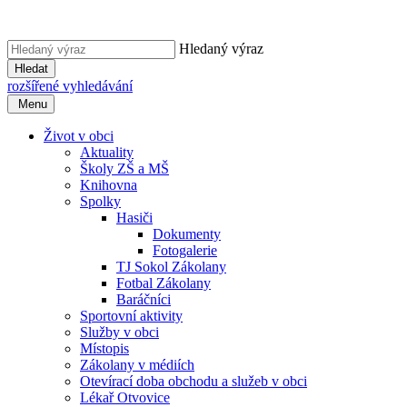
Hledaný výraz
Hledat
rozšířené vyhledávání
Menu
Život v obci
Aktuality
Školy ZŠ a MŠ
Knihovna
Spolky
Hasiči
Dokumenty
Fotogalerie
TJ Sokol Zákolany
Fotbal Zákolany
Baráčníci
Sportovní aktivity
Služby v obci
Místopis
Zákolany v médiích
Otevírací doba obchodu a služeb v obci
Lékař Otvovice