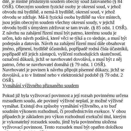
dítě, je místně příslušným soudem obecný soud žalovaného (§ 84
OSŘ). Obecným soudem fyzické osoby je okresní soud, v jehož
obvodu má bydliště, a nemá-li bydliště, okresní soud, v jehož
obvodu se zdržuje. Má-li fyzická osoba bydliště na více místech,
jsou jejím obecným soudem všechny okresní soudy, v jejichž
obvodu bydlí s úmyslem zdržovat se tam trvale. (§ 85 odst. 1 OSŘ).
Z návrhu na zahájení řízení musí být patrno, kterému soudu je
určen, kdo návrh podává, které věci se týká a co sleduje, a musí být
podepsán a datován. Návrh na zahájení řízení musí dále obsahovat
jméno, příjmení, bydliště účastníků, popřípadě rodná čísla účastníků,
popřípadě též jejich zástupců, vylíčení rozhodujících skutečností,
označení důkazů, jichž se navrhovatel dovolává, a musí být z něj
patrno, čeho se navrhovatel domáhá (§ 79 odst. 1 OSŘ).
Navrhovatel je povinen k návrhu připojit písemné důkazy, jichž se
dovolává, a to v listinné nebo v elektronické podobě (§ 79 odst. 2
OSŘ).
Vymáhání výživného přiznaného soudem
Pokud již byla vyživovací povinnost a její rozsah povinnému určena
rozsudkem soudu, ale povinný výživné neplatí, je možné výživné
vymáhat. Existují dva způsoby vymáhání výživného, a to buď
soudním výkonem rozhodnutí, či prostřednictvím exekuce. V obou
případech je základem pro výkon rozhodnutí exekuční titul, kterým
je vykonatelný rozsudek soudu, jímž byla povinnému uložena
vyživovací povinnost. Tento rozsudek musí být opatřen doložkou