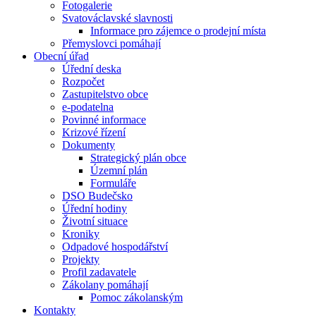
Fotogalerie
Svatováclavské slavnosti
Informace pro zájemce o prodejní místa
Přemyslovci pomáhají
Obecní úřad
Úřední deska
Rozpočet
Zastupitelstvo obce
e-podatelna
Povinné informace
Krizové řízení
Dokumenty
Strategický plán obce
Územní plán
Formuláře
DSO Budečsko
Úřední hodiny
Životní situace
Kroniky
Odpadové hospodářství
Projekty
Profil zadavatele
Zákolany pomáhají
Pomoc zákolanským
Kontakty