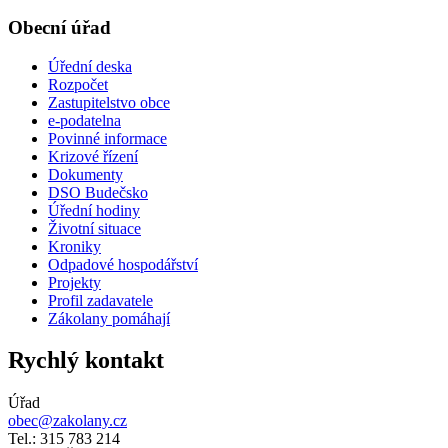
Obecní úřad
Úřední deska
Rozpočet
Zastupitelstvo obce
e-podatelna
Povinné informace
Krizové řízení
Dokumenty
DSO Budečsko
Úřední hodiny
Životní situace
Kroniky
Odpadové hospodářství
Projekty
Profil zadavatele
Zákolany pomáhají
Rychlý kontakt
Úřad
obec@zakolany.cz
Tel.: 315 783 214