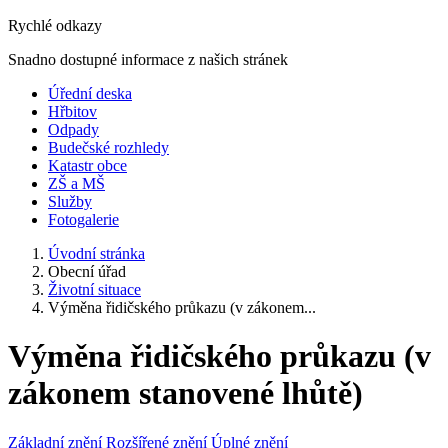
Rychlé odkazy
Snadno dostupné informace z našich stránek
Úřední deska
Hřbitov
Odpady
Budečské rozhledy
Katastr obce
ZŠ a MŠ
Služby
Fotogalerie
Úvodní stránka
Obecní úřad
Životní situace
Výměna řidičského průkazu (v zákonem...
Výměna řidičského průkazu (v
zákonem stanovené lhůtě)
Základní znění
Rozšířené znění
Úplné znění