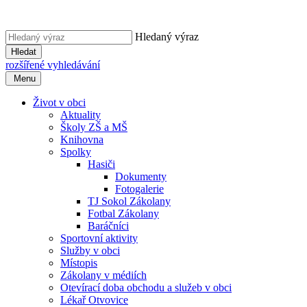
Hledaný výraz
Hledat
rozšířené vyhledávání
Menu
Život v obci
Aktuality
Školy ZŠ a MŠ
Knihovna
Spolky
Hasiči
Dokumenty
Fotogalerie
TJ Sokol Zákolany
Fotbal Zákolany
Baráčníci
Sportovní aktivity
Služby v obci
Místopis
Zákolany v médiích
Otevírací doba obchodu a služeb v obci
Lékař Otvovice