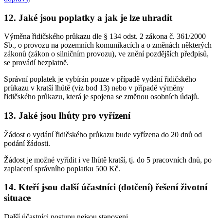
12. Jaké jsou poplatky a jak je lze uhradit
Výměna řidičského průkazu dle § 134 odst. 2 zákona č. 361/2000
Sb., o provozu na pozemních komunikacích a o změnách některých
zákonů (zákon o silničním provozu), ve znění pozdějších předpisů,
se provádí bezplatně.
Správní poplatek je vybírán pouze v případě vydání řidičského
průkazu v kratší lhůtě (viz bod 13) nebo v případě výměny
řidičského průkazu, která je spojena se změnou osobních údajů.
13. Jaké jsou lhůty pro vyřízení
Žádost o vydání řidičského průkazu bude vyřízena do 20 dnů od
podání žádosti.
Žádost je možné vyřídit i ve lhůtě kratší, tj. do 5 pracovních dnů, po
zaplacení správního poplatku 500 Kč.
14. Kteří jsou další účastníci (dotčení) řešení životní
situace
Další účastníci postupu nejsou stanoveni.