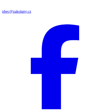
obec@zakolany.cz