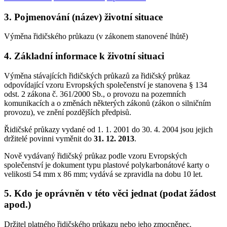
3. Pojmenování (název) životní situace
Výměna řidičského průkazu (v zákonem stanovené lhůtě)
4. Základní informace k životní situaci
Výměna stávajících řidičských průkazů za řidičský průkaz
odpovídající vzoru Evropských společenství je stanovena § 134
odst. 2 zákona č. 361/2000 Sb., o provozu na pozemních
komunikacích a o změnách některých zákonů (zákon o silničním
provozu), ve znění pozdějších předpisů.
Řidičské průkazy vydané od 1. 1. 2001 do 30. 4. 2004 jsou jejich
držitelé povinni vyměnit do
31. 12. 2013
.
Nově vydávaný řidičský průkaz podle vzoru Evropských
společenství je dokument typu plastové polykarbonátové karty o
velikosti 54 mm x 86 mm; vydává se zpravidla na dobu 10 let.
5. Kdo je oprávněn v této věci jednat (podat žádost
apod.)
Držitel platného řidičského průkazu nebo jeho zmocněnec.