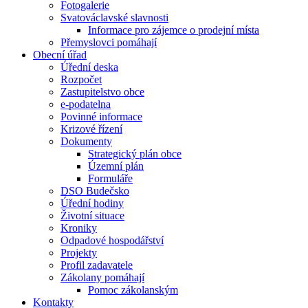
Fotogalerie
Svatováclavské slavnosti
Informace pro zájemce o prodejní místa
Přemyslovci pomáhají
Obecní úřad
Úřední deska
Rozpočet
Zastupitelstvo obce
e-podatelna
Povinné informace
Krizové řízení
Dokumenty
Strategický plán obce
Územní plán
Formuláře
DSO Budečsko
Úřední hodiny
Životní situace
Kroniky
Odpadové hospodářství
Projekty
Profil zadavatele
Zákolany pomáhají
Pomoc zákolanským
Kontakty