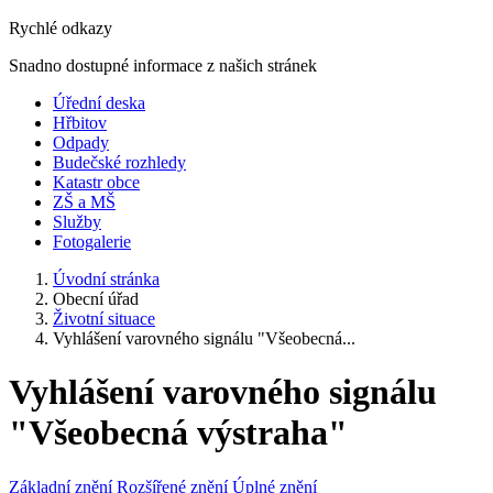
Rychlé odkazy
Snadno dostupné informace z našich stránek
Úřední deska
Hřbitov
Odpady
Budečské rozhledy
Katastr obce
ZŠ a MŠ
Služby
Fotogalerie
Úvodní stránka
Obecní úřad
Životní situace
Vyhlášení varovného signálu "Všeobecná...
Vyhlášení varovného signálu
"Všeobecná výstraha"
Základní znění
Rozšířené znění
Úplné znění