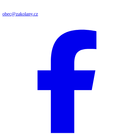
obec@zakolany.cz