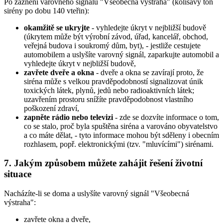
Po zaznění varovného signálu "Všeobecná výstraha" (kolísavý tón
sirény po dobu 140 vteřin):
okamžitě se ukryjte
- vyhledejte úkryt v nejbližší budově
(úkrytem může být výrobní závod, úřad, kancelář, obchod,
veřejná budova i soukromý dům, byt), - jestliže cestujete
automobilem a uslyšíte varovný signál, zaparkujte automobil a
vyhledejte úkryt v nejbližší budově,
zavřete dveře a okna
- dveře a okna se zavírají proto, že
siréna může s velkou pravděpodobností signalizovat únik
toxických látek, plynů, jedů nebo radioaktivních látek;
uzavřením prostoru snížíte pravděpodobnost vlastního
poškození zdraví,
zapněte rádio nebo televizi
- zde se dozvíte informace o tom,
co se stalo, proč byla spuštěna siréna a varováno obyvatelstvo
a co máte dělat, - tyto informace mohou být sděleny i obecním
rozhlasem, popř. elektronickými (tzv. "mluvícími") sirénami.
7. Jakým způsobem můžete zahájit řešení životní
situace
Nacházíte-li se doma a uslyšíte varovný signál "Všeobecná
výstraha":
zavřete okna a dveře,