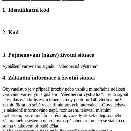
1. Identifikační kód
2. Kód
3. Pojmenování (název) životní situace
Vyhlášení varovného signálu "Všeobecná výstraha"
4. Základní informace k životní situaci
Obyvatelstvo je v případě hrozby nebo vzniku mimořádné události
varováno varovným signálem
"Všeobecná výstraha"
. Tento signál
je vyhlašován kolísavým tónem sirény po dobu 140 vteřin a může
zaznít třikrát po sobě v cca tříminutových intervalech. Obyvatelstvo
je následně informováno např. rozhlasem, televizí, místním
rozhlasem, tzv. mluvícími sirénami, vozidly složek integrovaného
záchranného systému nebo jiným způsobem o tom, co se stalo a co
se má v takovém případě dělat.