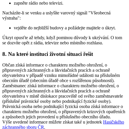
zapněte rádio nebo televizi.
Nacházíte-li se venku a uslyšíte varovný signál "Všeobecná
výstraha":
vejděte do nejbližší budovy a požádejte majitele o úkryt.
Úkryt opusťte až tehdy, když pominou důvody k ukrývání. O tom
se dozvíte opět z rádia, televize nebo místního rozhlasu.
8. Na které instituci životní situaci řešit
Občan získá informace o charakteru možného ohrožení, o
připravených záchranných a likvidačních pracích a ochraně
obyvatelstva v případě vzniku mimořádné události na příslušném
obecním úřadě (obecním úřadě obce s rozšířenou působností).
Zaměstnanec získá informace o charakteru možného ohrožení, o
připravených záchranných a likvidačních pracích a ochraně
obyvatelstva v místě dislokace pracoviště od svého zaměstnavatele
(příslušné právnické osoby nebo podnikající fyzické osoby).
Právnická osoba nebo podnikající fyzická osoba získá informace o
charakteru možného ohrožení, o připravených krizových opatřeních
a způsobech jejich provedení u příslušného obecního úřadu.
Výše uvedené informace můžete získat také u jednotek
Hasičského
záchranného sboru ČR
.