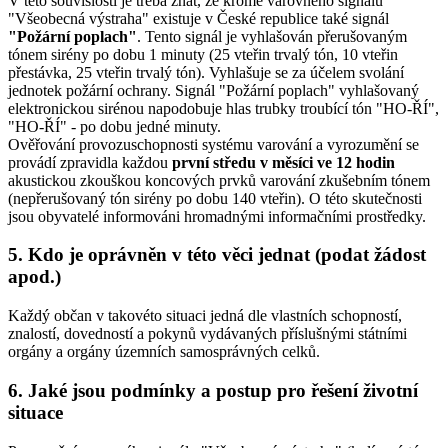
V této souvislosti je třeba znát, že kromě varovného signálu
"Všeobecná výstraha" existuje v České republice také signál
"Požární poplach"
. Tento signál je vyhlašován přerušovaným
tónem sirény po dobu 1 minuty (25 vteřin trvalý tón, 10 vteřin
přestávka, 25 vteřin trvalý tón). Vyhlašuje se za účelem svolání
jednotek požární ochrany. Signál "Požární poplach" vyhlašovaný
elektronickou sirénou napodobuje hlas trubky troubící tón "HO-ŘÍ",
"HO-ŘÍ" - po dobu jedné minuty.
Ověřování provozuschopnosti systému varování a vyrozumění se
provádí zpravidla každou
první středu v měsíci ve 12 hodin
akustickou zkouškou koncových prvků varování zkušebním tónem
(nepřerušovaný tón sirény po dobu 140 vteřin). O této skutečnosti
jsou obyvatelé informováni hromadnými informačními prostředky.
5. Kdo je oprávněn v této věci jednat (podat žádost
apod.)
Každý občan v takovéto situaci jedná dle vlastních schopností,
znalostí, dovedností a pokynů vydávaných příslušnými státními
orgány a orgány územních samosprávných celků.
6. Jaké jsou podmínky a postup pro řešení životní
situace