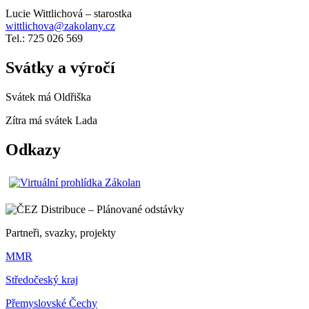
Lucie Wittlichová – starostka
wittlichova@zakolany.cz
Tel.: 725 026 569
Svátky a výročí
Svátek má
Oldřiška
Zítra má svátek
Lada
Odkazy
Partneři, svazky, projekty
MMR
Středočeský kraj
Přemyslovské Čechy