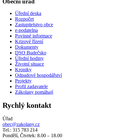
Obecní úřad
Úřední deska
Rozpočet
Zastupitelstvo obce
e-podatelna
Povinné informace
Krizové řízení
Dokumenty
DSO Budečsko
Úřední hodiny
Životní situace
Kroniky
Odpadové hospodářství
Projekty
Profil zadavatele
Zákolany pomáhají
Rychlý kontakt
Úřad
obec@zakolany.cz
Tel.: 315 783 214
Pondělí, Čtvrtek: 8.00 – 18.00