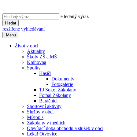
Hledaný výraz
Hledat
rozšířené vyhledávání
Menu
Život v obci
Aktuality
Školy ZŠ a MŠ
Knihovna
Spolky
Hasiči
Dokumenty
Fotogalerie
TJ Sokol Zákolany
Fotbal Zákolany
Baráčníci
Sportovní aktivity
Služby v obci
Místopis
Zákolany v médiích
Otevírací doba obchodu a služeb v obci
Lékař Otvovice