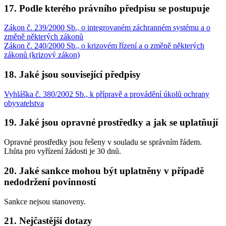
17. Podle kterého právního předpisu se postupuje
Zákon č. 239/2000 Sb., o integrovaném záchranném systému a o
změně některých zákonů
Zákon č. 240/2000 Sb., o krizovém řízení a o změně některých
zákonů (krizový zákon)
18. Jaké jsou související předpisy
Vyhláška č. 380/2002 Sb., k přípravě a provádění úkolů ochrany
obyvatelstva
19. Jaké jsou opravné prostředky a jak se uplatňují
Opravné prostředky jsou řešeny v souladu se správním řádem.
Lhůta pro vyřízení žádosti je 30 dnů.
20. Jaké sankce mohou být uplatněny v případě
nedodržení povinností
Sankce nejsou stanoveny.
21. Nejčastější dotazy