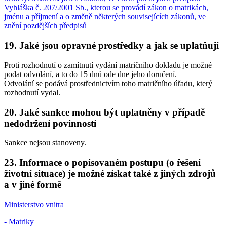
Vyhláška č. 207/2001 Sb., kterou se provádí zákon o matrikách,
jménu a příjmení a o změně některých souvisejících zákonů, ve
znění pozdějších předpisů
19. Jaké jsou opravné prostředky a jak se uplatňují
Proti rozhodnutí o zamítnutí vydání matričního dokladu je možné
podat odvolání, a to do 15 dnů ode dne jeho doručení.
Odvolání se podává prostřednictvím toho matričního úřadu, který
rozhodnutí vydal.
20. Jaké sankce mohou být uplatněny v případě
nedodržení povinností
Sankce nejsou stanoveny.
23. Informace o popisovaném postupu (o řešení
životní situace) je možné získat také z jiných zdrojů
a v jiné formě
Ministerstvo vnitra
- Matriky