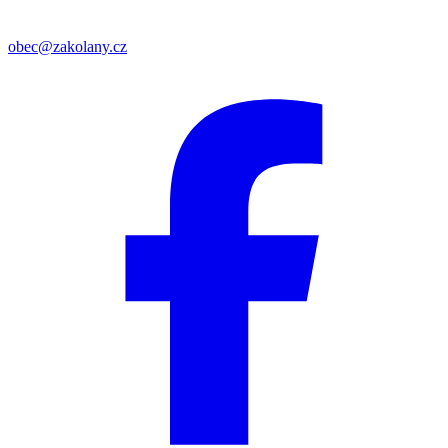
obec@zakolany.cz