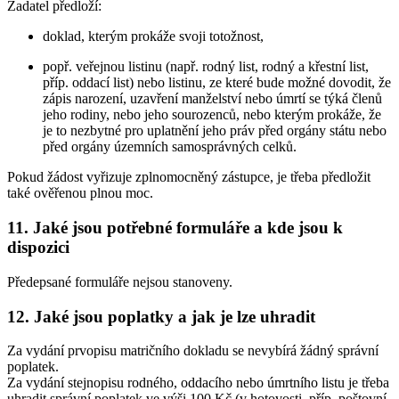
Žadatel předloží:
doklad, kterým prokáže svoji totožnost,
popř. veřejnou listinu (např. rodný list, rodný a křestní list,
příp. oddací list) nebo listinu, ze které bude možné dovodit, že
zápis narození, uzavření manželství nebo úmrtí se týká členů
jeho rodiny, nebo jeho sourozenců, nebo kterým prokáže, že
je to nezbytné pro uplatnění jeho práv před orgány státu nebo
před orgány územních samosprávných celků.
Pokud žádost vyřizuje zplnomocněný zástupce, je třeba předložit
také ověřenou plnou moc.
11. Jaké jsou potřebné formuláře a kde jsou k
dispozici
Předepsané formuláře nejsou stanoveny.
12. Jaké jsou poplatky a jak je lze uhradit
Za vydání prvopisu matričního dokladu se nevybírá žádný správní
poplatek.
Za vydání stejnopisu rodného, oddacího nebo úmrtního listu je třeba
uhradit správní poplatek ve výši 100 Kč (v hotovosti, příp. poštovní