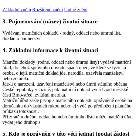
Základní znění
Rozšířené znění
Úplné znění
3. Pojmenování (název) životní situace
Vydávání matričních dokladů - rodný, oddací nebo úmrtní list,
doklad o partnerství
4. Základní informace k životní situaci
Matriční doklady (rodné, oddací nebo úmrtní listy) vydává matriční
úřad, do jehož správního obvodu spadá obec, ve které se fyzická
osoba, o jejíž matriční doklad jde, narodila, uzavřela manželství
nebo zemřela.
Jde-li o narození, uzavření manželství nebo úmrtí státního občana
České republiky v cizině, pak matriční doklad vydá Úřad městské
části Brno-střed, zvláštní matrika.
Matriční úřad zašle prvopis matričního dokladu oprávněné osobě na
doručenku do vlastních rukou nebo jej vydá po předložení platného
průkazu totožnosti.
Při ztrátě rodného, oddacího nebo úmrtního listu může matriční úřad
vydat jeho druhopis.
5. Kdo je oprávněn v této věci jednat (podat žádost