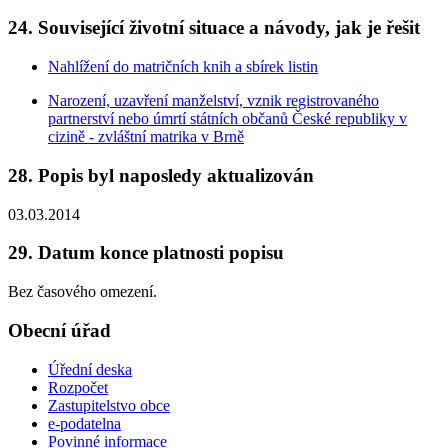
24. Související životní situace a návody, jak je řešit
Nahlížení do matričních knih a sbírek listin
Narození, uzavření manželství, vznik registrovaného
partnerství nebo úmrtí státních občanů České republiky v
cizině - zvláštní matrika v Brně
28. Popis byl naposledy aktualizován
03.03.2014
29. Datum konce platnosti popisu
Bez časového omezení.
Obecní úřad
Úřední deska
Rozpočet
Zastupitelstvo obce
e-podatelna
Povinné informace