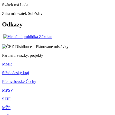
Svátek má
Lada
Zítra má svátek
Soběslav
Odkazy
Partneři, svazky, projekty
MMR
Středočeský kraj
Přemyslovské Čechy
MPSV
SZIF
MŽP