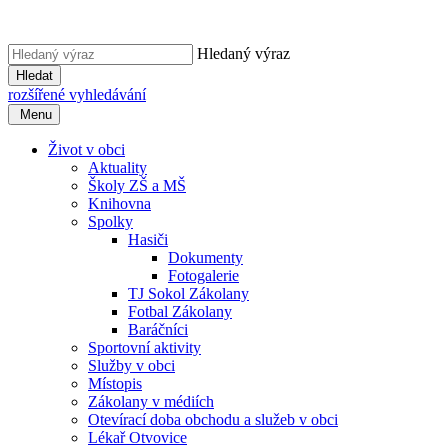
Hledaný výraz
Hledat
rozšířené vyhledávání
Menu
Život v obci
Aktuality
Školy ZŠ a MŠ
Knihovna
Spolky
Hasiči
Dokumenty
Fotogalerie
TJ Sokol Zákolany
Fotbal Zákolany
Baráčníci
Sportovní aktivity
Služby v obci
Místopis
Zákolany v médiích
Otevírací doba obchodu a služeb v obci
Lékař Otvovice