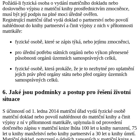
Požádá-li fyzická osoba o vydání matričního dokladu nebo
doslovného výpisu z matriční knihy prostřednictvím zmocněnce,
musí být její podpis na plné moci úředně ověřen.
Registrující matriční úřad vydá doklad o partnerství nebo povolí
nahlédnout do knihy partnerství a činit výpisy z nich v přítomnosti
matrikáře:
fyzické osobě, které se zápis týká, nebo jejímu zmocněnci,
pro úřední potřebu státních orgánů nebo výkon přenesené
působnosti orgánů územních samosprávných celků,
fyzické osobě, která prokáže, že je to nezbytné pro uplatnění
jejích práv před orgány státu nebo před orgány územních
samosprávných celků.
6. Jaké jsou podmínky a postup pro řešení životní
situace
S účinností od 1. ledna 2014 matriční úřad vydá fyzické osobě
matriční doklad nebo povolí nahlédnout do matriční knihy a činit
výpisy z ní v přítomnosti matrikáře, uplynula-li od provedení
dotčeného zápisu v matriční knize lhůta 100 let u knihy narození, 75
let u knihy manželství nebo knihy partnerství a 30 let u knihy úmrtí.
Matriční doklad, potvrzení o údajích zapsaných v matriční knize a