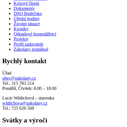
Krizové řízení
Dokumenty
DSO Budečsko
Úřední hodiny
Životní situace
Kroniky
Odpadové hospodářství
Projekty
Profil zadavatele
Zákolany pomáhají
Rychlý kontakt
Úřad
obec@zakolany.cz
Tel.: 315 783 214
Pondělí, Čtvrtek: 8.00 – 18.00
Lucie Wittlichová – starostka
wittlichova@zakolany.cz
Tel.: 725 026 569
Svátky a výročí