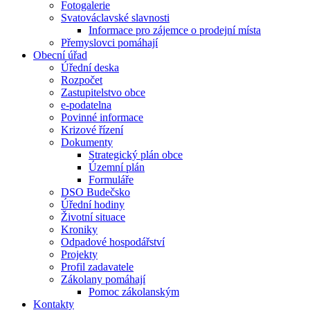
Fotogalerie
Svatováclavské slavnosti
Informace pro zájemce o prodejní místa
Přemyslovci pomáhají
Obecní úřad
Úřední deska
Rozpočet
Zastupitelstvo obce
e-podatelna
Povinné informace
Krizové řízení
Dokumenty
Strategický plán obce
Územní plán
Formuláře
DSO Budečsko
Úřední hodiny
Životní situace
Kroniky
Odpadové hospodářství
Projekty
Profil zadavatele
Zákolany pomáhají
Pomoc zákolanským
Kontakty