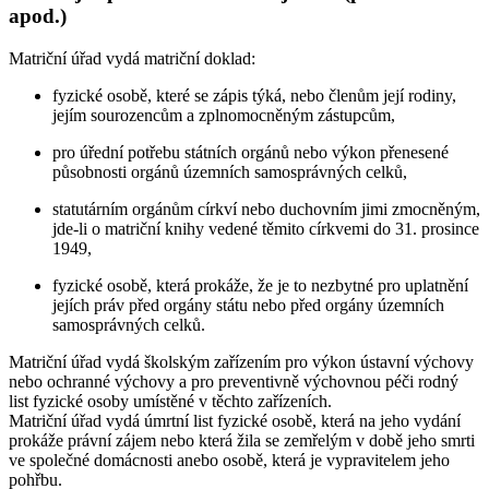
apod.)
Matriční úřad vydá matriční doklad:
fyzické osobě, které se zápis týká, nebo členům její rodiny,
jejím sourozencům a zplnomocněným zástupcům,
pro úřední potřebu státních orgánů nebo výkon přenesené
působnosti orgánů územních samosprávných celků,
statutárním orgánům církví nebo duchovním jimi zmocněným,
jde-li o matriční knihy vedené těmito církvemi do 31. prosince
1949,
fyzické osobě, která prokáže, že je to nezbytné pro uplatnění
jejích práv před orgány státu nebo před orgány územních
samosprávných celků.
Matriční úřad vydá školským zařízením pro výkon ústavní výchovy
nebo ochranné výchovy a pro preventivně výchovnou péči rodný
list fyzické osoby umístěné v těchto zařízeních.
Matriční úřad vydá úmrtní list fyzické osobě, která na jeho vydání
prokáže právní zájem nebo která žila se zemřelým v době jeho smrti
ve společné domácnosti anebo osobě, která je vypravitelem jeho
pohřbu.