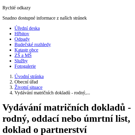
Rychlé odkazy
Snadno dostupné informace z našich stránek
Úřední deska
Hřbitov
Odpady
Budečské rozhledy
Katastr obce
ZŠ a MŠ
Služby
Fotogalerie
Úvodní stránka
Obecní úřad
Životní situace
Vydávání matričních dokladů - rodný,...
Vydávání matričních dokladů -
rodný, oddací nebo úmrtní list,
doklad o partnerství