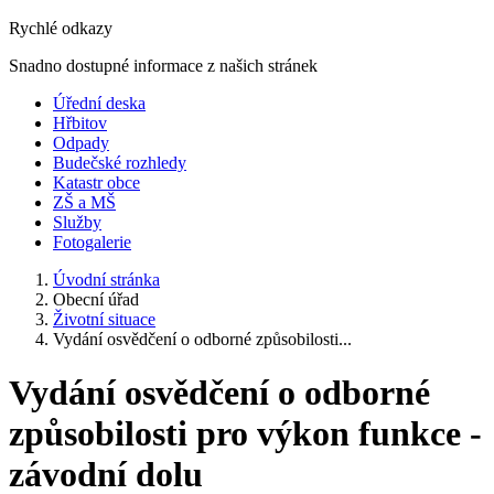
Rychlé odkazy
Snadno dostupné informace z našich stránek
Úřední deska
Hřbitov
Odpady
Budečské rozhledy
Katastr obce
ZŠ a MŠ
Služby
Fotogalerie
Úvodní stránka
Obecní úřad
Životní situace
Vydání osvědčení o odborné způsobilosti...
Vydání osvědčení o odborné
způsobilosti pro výkon funkce -
závodní dolu