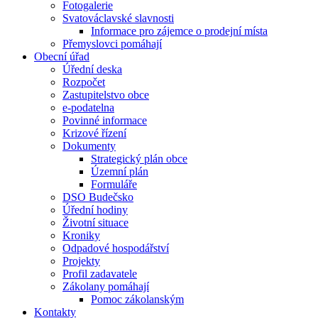
Fotogalerie
Svatováclavské slavnosti
Informace pro zájemce o prodejní místa
Přemyslovci pomáhají
Obecní úřad
Úřední deska
Rozpočet
Zastupitelstvo obce
e-podatelna
Povinné informace
Krizové řízení
Dokumenty
Strategický plán obce
Územní plán
Formuláře
DSO Budečsko
Úřední hodiny
Životní situace
Kroniky
Odpadové hospodářství
Projekty
Profil zadavatele
Zákolany pomáhají
Pomoc zákolanským
Kontakty