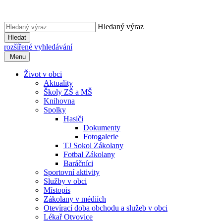
Hledaný výraz
Hledat
rozšířené vyhledávání
Menu
Život v obci
Aktuality
Školy ZŠ a MŠ
Knihovna
Spolky
Hasiči
Dokumenty
Fotogalerie
TJ Sokol Zákolany
Fotbal Zákolany
Baráčníci
Sportovní aktivity
Služby v obci
Místopis
Zákolany v médiích
Otevírací doba obchodu a služeb v obci
Lékař Otvovice