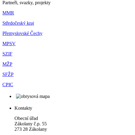
Partneři, svazky, projekty
MMR
Středočeský kraj
Přemyslovské Čechy
MPSV
SZIF
MŽP
SFŽP
CPIC
Kontakty
Obecní úřad
Zákolany č.p. 55
273 28 Zákolany