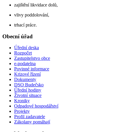
zajištění likvidace dolů,
vlivy poddolování,
trhací práce.
Obecní úřad
Úřední deska
Rozpočet
Zastupitelstvo obce
e-podatelna
Povinné informace
Krizové řízení
Dokumenty
DSO Budečsko
Úřední hodiny
Životní situace
Kroniky
Odpadové hospodářství
Projekty
Profil zadavatele
Zákolany pomáhají