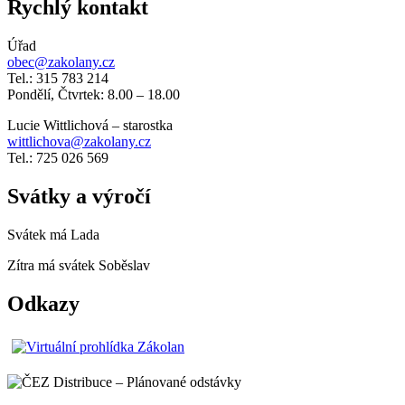
Rychlý kontakt
Úřad
obec@zakolany.cz
Tel.: 315 783 214
Pondělí, Čtvrtek: 8.00 – 18.00
Lucie Wittlichová – starostka
wittlichova@zakolany.cz
Tel.: 725 026 569
Svátky a výročí
Svátek má
Lada
Zítra má svátek
Soběslav
Odkazy