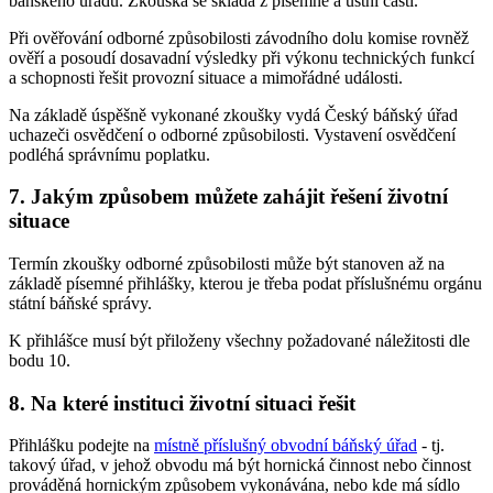
báňského úřadu. Zkouška se skládá z písemné a ústní části.
Při ověřování odborné způsobilosti závodního dolu komise rovněž
ověří a posoudí dosavadní výsledky při výkonu technických funkcí
a schopnosti řešit provozní situace a mimořádné události.
Na základě úspěšně vykonané zkoušky vydá Český báňský úřad
uchazeči osvědčení o odborné způsobilosti. Vystavení osvědčení
podléhá správnímu poplatku.
7. Jakým způsobem můžete zahájit řešení životní
situace
Termín zkoušky odborné způsobilosti může být stanoven až na
základě písemné přihlášky, kterou je třeba podat příslušnému orgánu
státní báňské správy.
K přihlášce musí být přiloženy všechny požadované náležitosti dle
bodu 10.
8. Na které instituci životní situaci řešit
Přihlášku podejte na
místně příslušný obvodní báňský úřad
- tj.
takový úřad, v jehož obvodu má být hornická činnost nebo činnost
prováděná hornickým způsobem vykonávána, nebo kde má sídlo