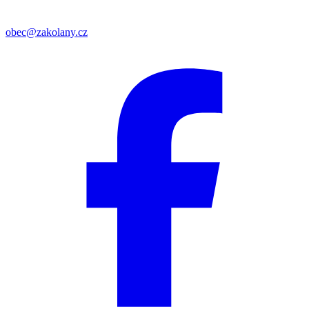
obec@zakolany.cz