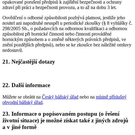
opakované porušení předpisů k zajištění bezpečnosti a ochrany
zdraví při práci a bezpečnosti provozu, a to až na dobu 3 let.
Osvědčení o odborné způsobilosti pozbývá platnost, jestliže jeho
nositel ani napodruhé neuspěl u periodické zkoušky (§ 8 vyhlášky č.
298/2005 Sb., o požadavcích na odbornou kvalifikaci a odbornou
způsobilost při hornické činnosti nebo činnosti prováděné
hornickým způsobem a o změně některých právních předpisů, ve
znění pozdějších předpisů), nebo se ke zkoušce bez náležité omluvy
nedostavil.
21. Nejčastější dotazy
22. Další informace
Můžete se obrátit na
Český báňský úřad
nebo na
místně příslušný
obvodní báňský úřad
.
23. Informace o popisovaném postupu (o řešení
životní situace) je možné získat také z jiných zdrojů
a v jiné formě