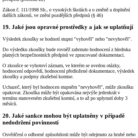
Zákon č. 111/1998 Sb., o vysokých školách a o změně a doplnění
dalších zákonů, ve znění pozdějších předpisů (§ 46)
19. Jaké jsou opravné prostředky a jak se uplatňují
Výsledek zkoušky se hodnotí stupni "vyhověl" nebo "nevyhověl".
Do výsledku zkoušky bude rovněž zahrnuto hodnocení z hlediska
platných bezpečnostních předpisů ve zpracované dokumentaci.
O zkoušce se vyhotoví záznam, ve kterém se uvedou otázky,
hodnocení odpovědí, hodnocení předložené dokumentace, výsledek
zkoušky a podpisy zkušební komise.
Uchazeč, který byl hodnocen stupněm "nevyhověl", může zkoušku
opakovat. Zkouška může být opakována nejvýše jedenkrát v
termínu stanoveném zkušební komisí, a to až po uplynutí doby 3
měsíců.
20. Jaké sankce mohou být uplatněny v případě
nedodržení povinností
Osvědčení o odborné způsobilosti může být odejmuto za hrubé nebo