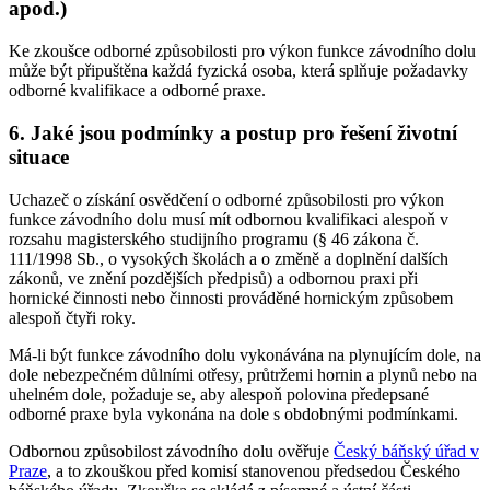
apod.)
Ke zkoušce odborné způsobilosti pro výkon funkce závodního dolu
může být připuštěna každá fyzická osoba, která splňuje požadavky
odborné kvalifikace a odborné praxe.
6. Jaké jsou podmínky a postup pro řešení životní
situace
Uchazeč o získání osvědčení o odborné způsobilosti pro výkon
funkce závodního dolu musí mít odbornou kvalifikaci alespoň v
rozsahu magisterského studijního programu (§ 46 zákona č.
111/1998 Sb., o vysokých školách a o změně a doplnění dalších
zákonů, ve znění pozdějších předpisů) a odbornou praxi při
hornické činnosti nebo činnosti prováděné hornickým způsobem
alespoň čtyři roky.
Má-li být funkce závodního dolu vykonávána na plynujícím dole, na
dole nebezpečném důlními otřesy, průtržemi hornin a plynů nebo na
uhelném dole, požaduje se, aby alespoň polovina předepsané
odborné praxe byla vykonána na dole s obdobnými podmínkami.
Odbornou způsobilost závodního dolu ověřuje
Český báňský úřad v
Praze
, a to zkouškou před komisí stanovenou předsedou Českého