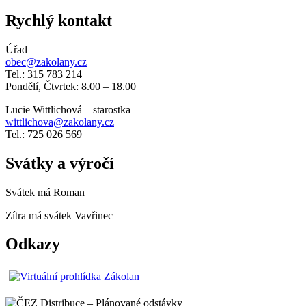
Rychlý kontakt
Úřad
obec@zakolany.cz
Tel.: 315 783 214
Pondělí, Čtvrtek: 8.00 – 18.00
Lucie Wittlichová – starostka
wittlichova@zakolany.cz
Tel.: 725 026 569
Svátky a výročí
Svátek má
Roman
Zítra má svátek
Vavřinec
Odkazy