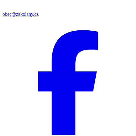
obec@zakolany.cz