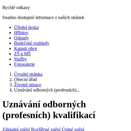
Rychlé odkazy
Snadno dostupné informace z našich stránek
Úřední deska
Hřbitov
Odpady
Budečské rozhledy
Katastr obce
ZŠ a MŠ
Služby
Fotogalerie
Úvodní stránka
Obecní úřad
Životní situace
Uznávání odborných (profesních)...
Uznávání odborných
(profesních) kvalifikací
Základní znění
Rozšířené znění
Úplné znění