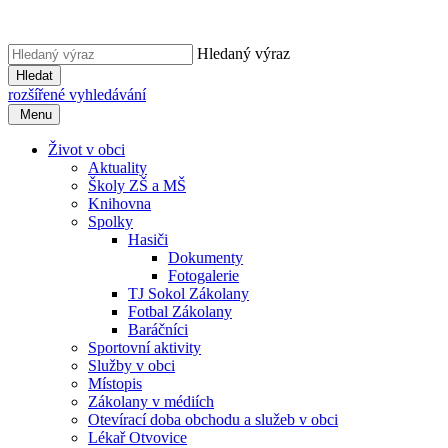
Hledaný výraz
Hledat
rozšířené vyhledávání
Menu
Život v obci
Aktuality
Školy ZŠ a MŠ
Knihovna
Spolky
Hasiči
Dokumenty
Fotogalerie
TJ Sokol Zákolany
Fotbal Zákolany
Baráčníci
Sportovní aktivity
Služby v obci
Místopis
Zákolany v médiích
Otevírací doba obchodu a služeb v obci
Lékař Otvovice