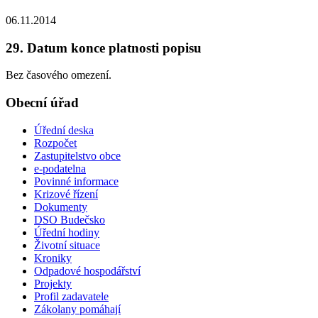
06.11.2014
29. Datum konce platnosti popisu
Bez časového omezení.
Obecní úřad
Úřední deska
Rozpočet
Zastupitelstvo obce
e-podatelna
Povinné informace
Krizové řízení
Dokumenty
DSO Budečsko
Úřední hodiny
Životní situace
Kroniky
Odpadové hospodářství
Projekty
Profil zadavatele
Zákolany pomáhají