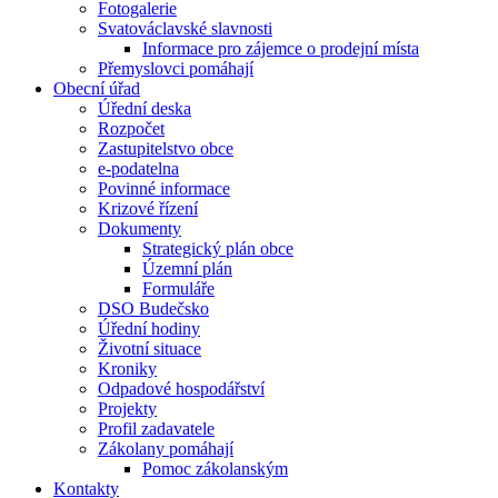
Fotogalerie
Svatováclavské slavnosti
Informace pro zájemce o prodejní místa
Přemyslovci pomáhají
Obecní úřad
Úřední deska
Rozpočet
Zastupitelstvo obce
e-podatelna
Povinné informace
Krizové řízení
Dokumenty
Strategický plán obce
Územní plán
Formuláře
DSO Budečsko
Úřední hodiny
Životní situace
Kroniky
Odpadové hospodářství
Projekty
Profil zadavatele
Zákolany pomáhají
Pomoc zákolanským
Kontakty