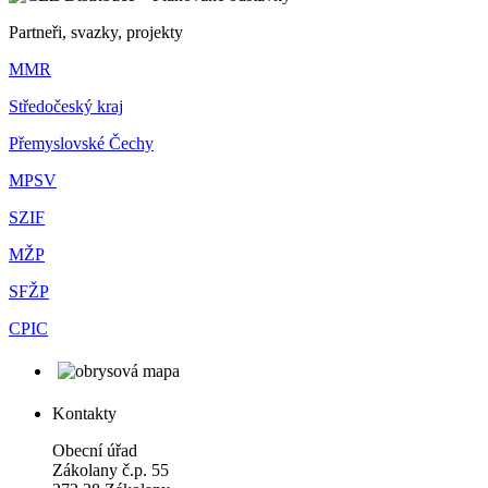
Partneři, svazky, projekty
MMR
Středočeský kraj
Přemyslovské Čechy
MPSV
SZIF
MŽP
SFŽP
CPIC
Kontakty
Obecní úřad
Zákolany č.p. 55