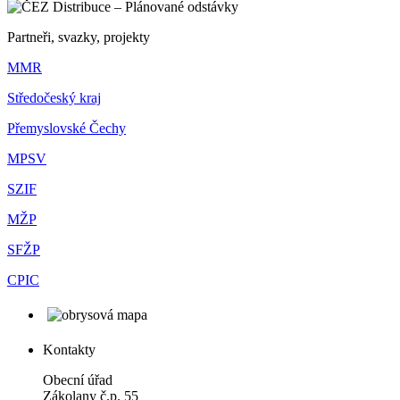
Partneři, svazky, projekty
MMR
Středočeský kraj
Přemyslovské Čechy
MPSV
SZIF
MŽP
SFŽP
CPIC
Kontakty
Obecní úřad
Zákolany č.p. 55