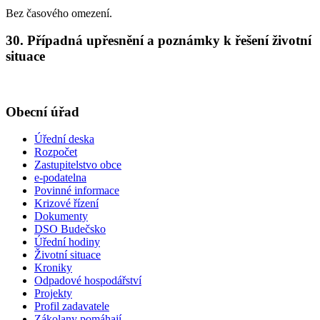
Bez časového omezení.
30. Případná upřesnění a poznámky k řešení životní
situace
Obecní úřad
Úřední deska
Rozpočet
Zastupitelstvo obce
e-podatelna
Povinné informace
Krizové řízení
Dokumenty
DSO Budečsko
Úřední hodiny
Životní situace
Kroniky
Odpadové hospodářství
Projekty
Profil zadavatele
Zákolany pomáhají