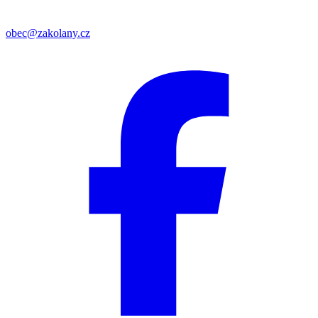
obec@zakolany.cz