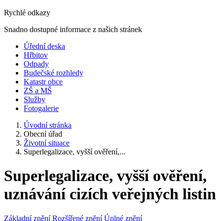
Rychlé odkazy
Snadno dostupné informace z našich stránek
Úřední deska
Hřbitov
Odpady
Budečské rozhledy
Katastr obce
ZŠ a MŠ
Služby
Fotogalerie
Úvodní stránka
Obecní úřad
Životní situace
Superlegalizace, vyšší ověření,...
Superlegalizace, vyšší ověření,
uznávání cizích veřejných listin
Základní znění
Rozšířené znění
Úplné znění