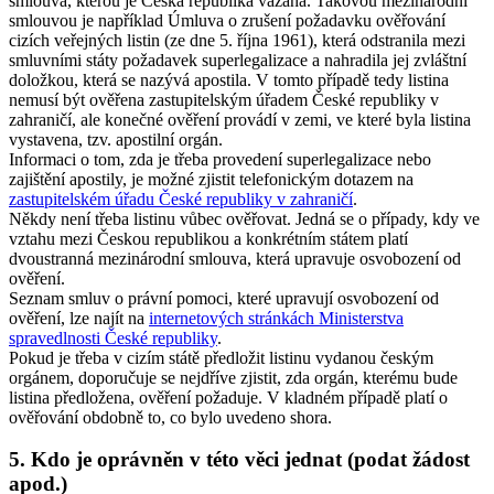
smlouva, kterou je Česká republika vázána. Takovou mezinárodní
smlouvou je například Úmluva o zrušení požadavku ověřování
cizích veřejných listin (ze dne 5. října 1961), která odstranila mezi
smluvními státy požadavek superlegalizace a nahradila jej zvláštní
doložkou, která se nazývá apostila. V tomto případě tedy listina
nemusí být ověřena zastupitelským úřadem České republiky v
zahraničí, ale konečné ověření provádí v zemi, ve které byla listina
vystavena, tzv. apostilní orgán.
Informaci o tom, zda je třeba provedení superlegalizace nebo
zajištění apostily, je možné zjistit telefonickým dotazem na
zastupitelském úřadu České republiky v zahraničí
.
Někdy není třeba listinu vůbec ověřovat. Jedná se o případy, kdy ve
vztahu mezi Českou republikou a konkrétním státem platí
dvoustranná mezinárodní smlouva, která upravuje osvobození od
ověření.
Seznam smluv o právní pomoci, které upravují osvobození od
ověření, lze najít na
internetových stránkách Ministerstva
spravedlnosti České republiky
.
Pokud je třeba v cizím státě předložit listinu vydanou českým
orgánem, doporučuje se nejdříve zjistit, zda orgán, kterému bude
listina předložena, ověření požaduje. V kladném případě platí o
ověřování obdobně to, co bylo uvedeno shora.
5. Kdo je oprávněn v této věci jednat (podat žádost
apod.)