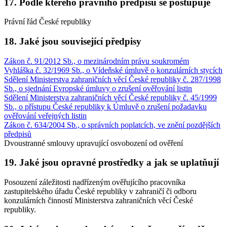
17. Podle kterého právního předpisu se postupuje
Právní řád České republiky
18. Jaké jsou související předpisy
Zákon č. 91/2012 Sb., o mezinárodním právu soukromém
Vyhláška č. 32/1969 Sb., o Vídeňské úmluvě o konzulárních stycích
Sdělení Ministerstva zahraničních věcí České republiky č. 287/1998
Sb., o sjednání Evropské úmluvy o zrušení ověřování listin
Sdělení Ministerstva zahraničních věcí České republiky č. 45/1999
Sb., o přístupu České republiky k Úmluvě o zrušení požadavku
ověřování veřejných listin
Zákon č. 634/2004 Sb., o správních poplatcích, ve znění pozdějších
předpisů
Dvoustranné smlouvy upravující osvobození od ověření
19. Jaké jsou opravné prostředky a jak se uplatňují
Posouzení záležitosti nadřízeným ověřujícího pracovníka
zastupitelského úřadu České republiky v zahraničí či odboru
konzulárních činností Ministerstva zahraničních věcí České
republiky.