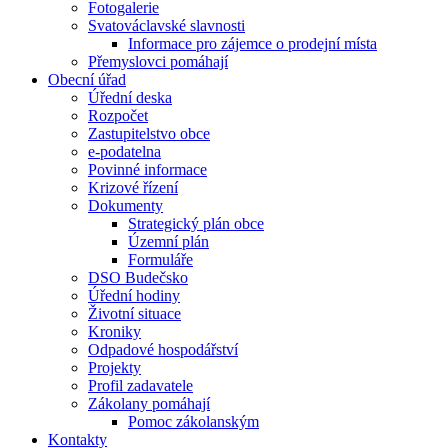
Fotogalerie
Svatováclavské slavnosti
Informace pro zájemce o prodejní místa
Přemyslovci pomáhají
Obecní úřad
Úřední deska
Rozpočet
Zastupitelstvo obce
e-podatelna
Povinné informace
Krizové řízení
Dokumenty
Strategický plán obce
Územní plán
Formuláře
DSO Budečsko
Úřední hodiny
Životní situace
Kroniky
Odpadové hospodářství
Projekty
Profil zadavatele
Zákolany pomáhají
Pomoc zákolanským
Kontakty