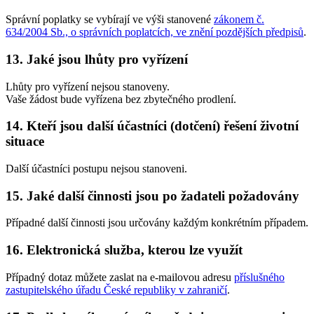
Správní poplatky se vybírají ve výši stanovené
zákonem č.
634/2004 Sb., o správních poplatcích, ve znění pozdějších předpisů
.
13. Jaké jsou lhůty pro vyřízení
Lhůty pro vyřízení nejsou stanoveny.
Vaše žádost bude vyřízena bez zbytečného prodlení.
14. Kteří jsou další účastníci (dotčení) řešení životní
situace
Další účastníci postupu nejsou stanoveni.
15. Jaké další činnosti jsou po žadateli požadovány
Případné další činnosti jsou určovány každým konkrétním případem.
16. Elektronická služba, kterou lze využít
Případný dotaz můžete zaslat na e-mailovou adresu
příslušného
zastupitelského úřadu České republiky v zahraničí
.