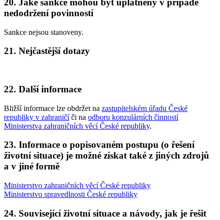
20. Jaké sankce mohou být uplatněny v případě
nedodržení povinností
Sankce nejsou stanoveny.
21. Nejčastější dotazy
22. Další informace
Bližší informace lze obdržet na
zastupitelském úřadu České
republiky v zahraničí
či na
odboru konzulárních činností
Ministerstva zahraničních věcí České republiky
.
23. Informace o popisovaném postupu (o řešení
životní situace) je možné získat také z jiných zdrojů
a v jiné formě
Ministerstvo zahraničních věcí České republiky
Ministerstvo spravedlnosti České republiky
24. Související životní situace a návody, jak je řešit