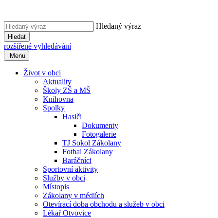
Hledaný výraz
Hledat
rozšířené vyhledávání
Menu
Život v obci
Aktuality
Školy ZŠ a MŠ
Knihovna
Spolky
Hasiči
Dokumenty
Fotogalerie
TJ Sokol Zákolany
Fotbal Zákolany
Baráčníci
Sportovní aktivity
Služby v obci
Místopis
Zákolany v médiích
Otevírací doba obchodu a služeb v obci
Lékař Otvovice