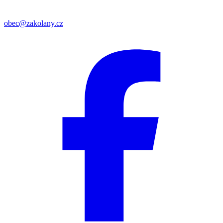
obec@zakolany.cz