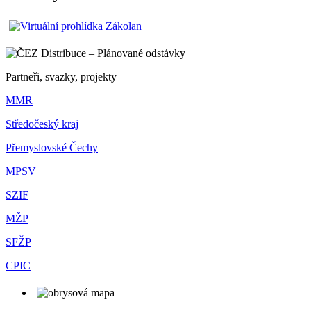
Partneři, svazky, projekty
MMR
Středočeský kraj
Přemyslovské Čechy
MPSV
SZIF
MŽP
SFŽP
CPIC