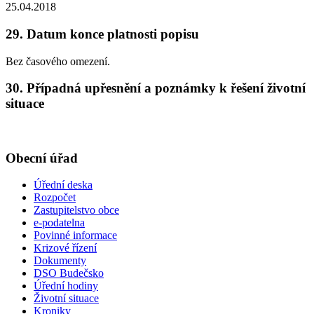
25.04.2018
29. Datum konce platnosti popisu
Bez časového omezení.
30. Případná upřesnění a poznámky k řešení životní
situace
Obecní úřad
Úřední deska
Rozpočet
Zastupitelstvo obce
e-podatelna
Povinné informace
Krizové řízení
Dokumenty
DSO Budečsko
Úřední hodiny
Životní situace
Kroniky