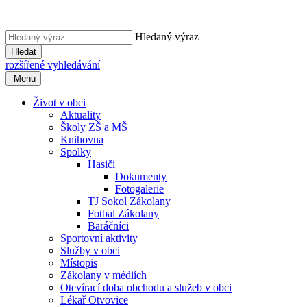
Hledaný výraz
Hledat
rozšířené vyhledávání
Menu
Život v obci
Aktuality
Školy ZŠ a MŠ
Knihovna
Spolky
Hasiči
Dokumenty
Fotogalerie
TJ Sokol Zákolany
Fotbal Zákolany
Baráčníci
Sportovní aktivity
Služby v obci
Místopis
Zákolany v médiích
Otevírací doba obchodu a služeb v obci
Lékař Otvovice