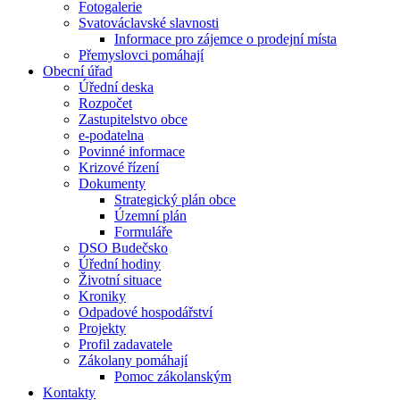
Fotogalerie
Svatováclavské slavnosti
Informace pro zájemce o prodejní místa
Přemyslovci pomáhají
Obecní úřad
Úřední deska
Rozpočet
Zastupitelstvo obce
e-podatelna
Povinné informace
Krizové řízení
Dokumenty
Strategický plán obce
Územní plán
Formuláře
DSO Budečsko
Úřední hodiny
Životní situace
Kroniky
Odpadové hospodářství
Projekty
Profil zadavatele
Zákolany pomáhají
Pomoc zákolanským
Kontakty