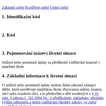
Základní znění
Rozšířené znění
Úplné znění
1. Identifikační kód
2. Kód
3. Pojmenování (název) životní situace
Snížení nebo prominutí úplaty za předškolní vzdělávání hrazené v
mateřské škole
4. Základní informace k životní situaci
O snížení nebo prominutí úplaty mohou žádat zákonní zástupci
dítěte, které navštěvuje mateřskou školu zřizovanou státem, krajem,
obcí nebo svazkem obcí, a to především u dětí uvedených v
§ 16
odst. 9 zákona č. 561/2004 Sb., o předškolním, základním, středním,
vyšším odborném a jiném vzdělávání (školský zákon), ve znění