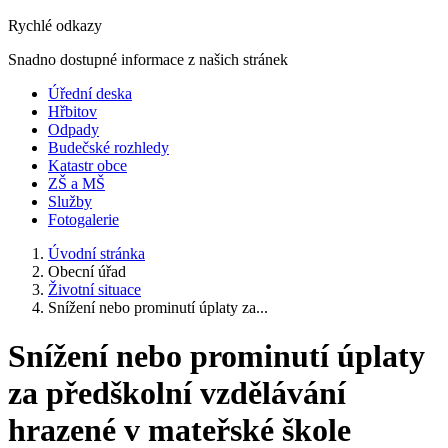
Rychlé odkazy
Snadno dostupné informace z našich stránek
Úřední deska
Hřbitov
Odpady
Budečské rozhledy
Katastr obce
ZŠ a MŠ
Služby
Fotogalerie
Úvodní stránka
Obecní úřad
Životní situace
Snížení nebo prominutí úplaty za...
Snížení nebo prominutí úplaty
za předškolní vzdělávání
hrazené v mateřské škole