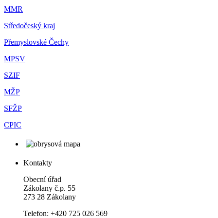
MMR
Středočeský kraj
Přemyslovské Čechy
MPSV
SZIF
MŽP
SFŽP
CPIC
Kontakty
Obecní úřad
Zákolany č.p. 55
273 28 Zákolany
Telefon: +420 725 026 569