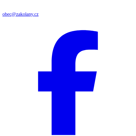
obec@zakolany.cz