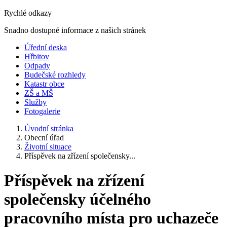
Rychlé odkazy
Snadno dostupné informace z našich stránek
Úřední deska
Hřbitov
Odpady
Budečské rozhledy
Katastr obce
ZŠ a MŠ
Služby
Fotogalerie
Úvodní stránka
Obecní úřad
Životní situace
Příspěvek na zřízení společensky...
Příspěvek na zřízení
společensky účelného
pracovního místa pro uchazeče