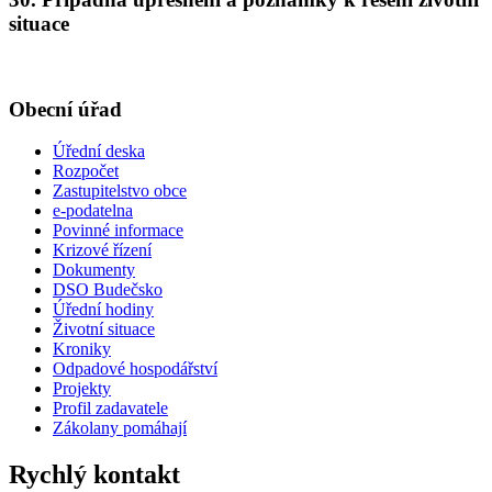
situace
Obecní úřad
Úřední deska
Rozpočet
Zastupitelstvo obce
e-podatelna
Povinné informace
Krizové řízení
Dokumenty
DSO Budečsko
Úřední hodiny
Životní situace
Kroniky
Odpadové hospodářství
Projekty
Profil zadavatele
Zákolany pomáhají
Rychlý kontakt