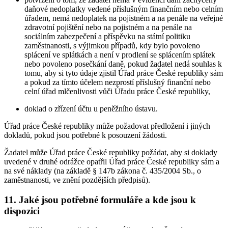
daňové nedoplatky vedené příslušným finančním nebo celním
úřadem, nemá nedoplatek na pojistném a na penále na veřejné
zdravotní pojištění nebo na pojistném a na penále na
sociálním zabezpečení a příspěvku na státní politiku
zaměstnanosti, s výjimkou případů, kdy bylo povoleno
splácení ve splátkách a není v prodlení se splácením splátek
nebo povoleno posečkání daně, pokud žadatel nedá souhlas k
tomu, aby si tyto údaje zjistil Úřad práce České republiky sám
a pokud za tímto účelem nezprostí příslušný finanční nebo
celní úřad mlčenlivosti vůči Úřadu práce České republiky,
doklad o zřízení účtu u peněžního ústavu.
Úřad práce České republiky může požadovat předložení i jiných
dokladů, pokud jsou potřebné k posouzení žádosti.
Žadatel může Úřad práce České republiky požádat, aby si doklady
uvedené v druhé odrážce opatřil Úřad práce České republiky sám a
na své náklady (na základě § 147b zákona č. 435/2004 Sb., o
zaměstnanosti, ve znění pozdějších předpisů).
11. Jaké jsou potřebné formuláře a kde jsou k
dispozici