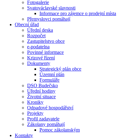
Fotogalerie
Svatováclavské slavnosti
Informace pro zájemce o prodejní místa
Přemyslovci pomáhají
Obecní úřad
Úřední deska
Rozpočet
Zastupitelstvo obce
e-podatelna
Povinné informace
Krizové řízení
Dokumenty
Strategický plán obce
Územní plán
Formuláře
DSO Budečsko
Úřední hodiny
Životní situace
Kroniky
Odpadové hospodářství
Projekty
Profil zadavatele
Zákolany pomáhají
Pomoc zákolanským
Kontakty