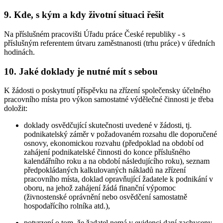
9. Kde, s kým a kdy životní situaci řešit
Na příslušném pracovišti Úřadu práce České republiky - s
příslušným referentem útvaru zaměstnanosti (trhu práce) v úředních
hodinách.
10. Jaké doklady je nutné mít s sebou
K žádosti o poskytnutí příspěvku na zřízení společensky účelného
pracovního místa pro výkon samostatné výdělečné činnosti je třeba
doložit:
doklady osvědčující skutečnosti uvedené v žádosti, tj.
podnikatelský záměr v požadovaném rozsahu dle doporučené
osnovy, ekonomickou rozvahu (předpoklad na období od
zahájení podnikatelské činnosti do konce příslušného
kalendářního roku a na období následujícího roku), seznam
předpokládaných kalkulovaných nákladů na zřízení
pracovního místa, doklad opravňující žadatele k podnikání v
oboru, na jehož zahájení žádá finanční výpomoc
(živnostenské oprávnění nebo osvědčení samostatně
hospodařícího rolníka atd.),
potvrzení o tom, že žadatel nemá v evidenci daní zachyceny