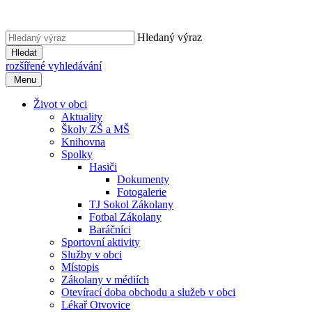
Hledaný výraz
Hledat
rozšířené vyhledávání
Menu
Život v obci
Aktuality
Školy ZŠ a MŠ
Knihovna
Spolky
Hasiči
Dokumenty
Fotogalerie
TJ Sokol Zákolany
Fotbal Zákolany
Baráčníci
Sportovní aktivity
Služby v obci
Místopis
Zákolany v médiích
Otevírací doba obchodu a služeb v obci
Lékař Otvovice