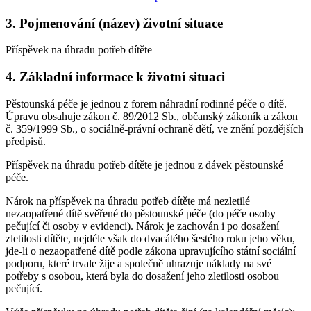
3. Pojmenování (název) životní situace
Příspěvek na úhradu potřeb dítěte
4. Základní informace k životní situaci
Pěstounská péče je jednou z forem náhradní rodinné péče o dítě.
Úpravu obsahuje zákon č. 89/2012 Sb., občanský zákoník a zákon
č. 359/1999 Sb., o sociálně-právní ochraně dětí, ve znění pozdějších
předpisů.
Příspěvek na úhradu potřeb dítěte je jednou z dávek pěstounské
péče.
Nárok na příspěvek na úhradu potřeb dítěte má nezletilé
nezaopatřené dítě svěřené do pěstounské péče (do péče osoby
pečující či osoby v evidenci). Nárok je zachován i po dosažení
zletilosti dítěte, nejdéle však do dvacátého šestého roku jeho věku,
jde-li o nezaopatřené dítě podle zákona upravujícího státní sociální
podporu, které trvale žije a společně uhrazuje náklady na své
potřeby s osobou, která byla do dosažení jeho zletilosti osobou
pečující.