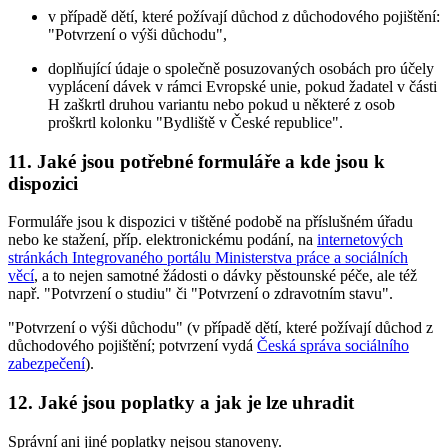
v případě dětí, které požívají důchod z důchodového pojištění:
"Potvrzení o výši důchodu",
doplňující údaje o společně posuzovaných osobách pro účely
vyplácení dávek v rámci Evropské unie, pokud žadatel v části
H zaškrtl druhou variantu nebo pokud u některé z osob
proškrtl kolonku "Bydliště v České republice".
11. Jaké jsou potřebné formuláře a kde jsou k
dispozici
Formuláře jsou k dispozici v tištěné podobě na příslušném úřadu
nebo ke stažení, příp. elektronickému podání, na
internetových
stránkách Integrovaného portálu Ministerstva práce a sociálních
věcí
, a to nejen samotné žádosti o dávky pěstounské péče, ale též
např. "Potvrzení o studiu" či "Potvrzení o zdravotním stavu".
"Potvrzení o výši důchodu" (v případě dětí, které požívají důchod z
důchodového pojištění; potvrzení vydá
Česká správa sociálního
zabezpečení
).
12. Jaké jsou poplatky a jak je lze uhradit
Správní ani jiné poplatky nejsou stanoveny.