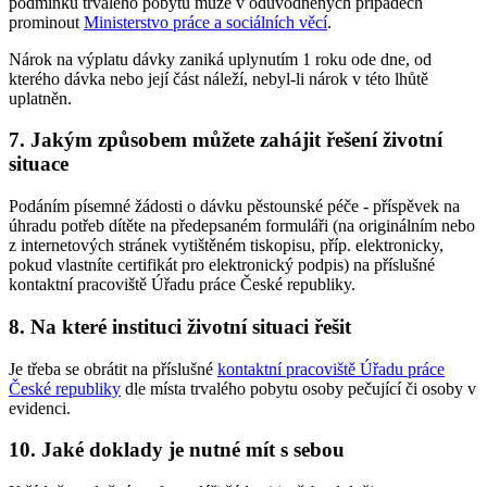
podmínku trvalého pobytu může v odůvodněných případech
prominout
Ministerstvo práce a sociálních věcí
.
Nárok na výplatu dávky zaniká uplynutím 1 roku ode dne, od
kterého dávka nebo její část náleží, nebyl-li nárok v této lhůtě
uplatněn.
7. Jakým způsobem můžete zahájit řešení životní
situace
Podáním písemné žádosti o dávku pěstounské péče - příspěvek na
úhradu potřeb dítěte na předepsaném formuláři (na originálním nebo
z internetových stránek vytištěném tiskopisu, příp. elektronicky,
pokud vlastníte certifikát pro elektronický podpis) na příslušné
kontaktní pracoviště Úřadu práce České republiky.
8. Na které instituci životní situaci řešit
Je třeba se obrátit na příslušné
kontaktní pracoviště Úřadu práce
České republiky
dle místa trvalého pobytu osoby pečující či osoby v
evidenci.
10. Jaké doklady je nutné mít s sebou