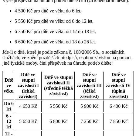
Výše příspěvku na úhradu potřeb dítěte činí (za kalendářní měsíc):
4 500 Kč pro dítě ve věku do 6 let,
5 550 Kč pro dítě ve věku od 6 do 12 let,
6 350 Kč pro dítě ve věku od 12 do 18 let,
6 600 Kč pro dítě ve věku od 18 do 26 let.
Jde-li o dítě, které je podle zákona č. 108/2006 Sb., o sociálních
službách, ve znění pozdějších předpisů, osobou závislou na pomoci
jiné fyzické osoby, činí příspěvek na úhradu potřeb dítěte:
Dítě ve
Dítě ve
Dítě ve
Dítě ve stupni
Dítě
stupni
stupni
stupni
závislosti II
ve
závislosti I
závislosti III
závislosti IV
(středně těžká
věku
(lehká
(těžká
(úplná
závislost)
závislost)
závislost)
závislost)
Do 6
4 650 Kč
5 550 Kč
5 900 Kč
6 400 Kč
let
6 -
12
5 650 Kč
6 800 Kč
7 250 Kč
7 850 Kč
let
12 -