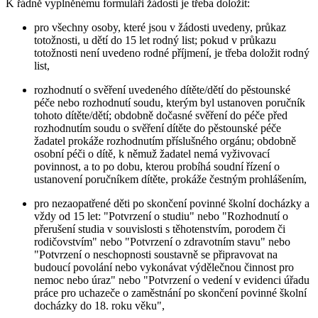
K řádně vyplněnému formuláři žádosti je třeba doložit:
pro všechny osoby, které jsou v žádosti uvedeny, průkaz
totožnosti, u dětí do 15 let rodný list; pokud v průkazu
totožnosti není uvedeno rodné příjmení, je třeba doložit rodný
list,
rozhodnutí o svěření uvedeného dítěte/dětí do pěstounské
péče nebo rozhodnutí soudu, kterým byl ustanoven poručník
tohoto dítěte/dětí; obdobně dočasné svěření do péče před
rozhodnutím soudu o svěření dítěte do pěstounské péče
žadatel prokáže rozhodnutím příslušného orgánu; obdobně
osobní péči o dítě, k němuž žadatel nemá vyživovací
povinnost, a to po dobu, kterou probíhá soudní řízení o
ustanovení poručníkem dítěte, prokáže čestným prohlášením,
pro nezaopatřené děti po skončení povinné školní docházky a
vždy od 15 let: "Potvrzení o studiu" nebo "Rozhodnutí o
přerušení studia v souvislosti s těhotenstvím, porodem či
rodičovstvím" nebo "Potvrzení o zdravotním stavu" nebo
"Potvrzení o neschopnosti soustavně se připravovat na
budoucí povolání nebo vykonávat výdělečnou činnost pro
nemoc nebo úraz" nebo "Potvrzení o vedení v evidenci úřadu
práce pro uchazeče o zaměstnání po skončení povinné školní
docházky do 18. roku věku",