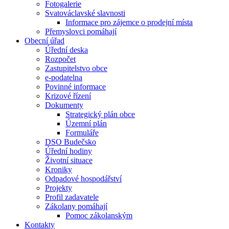
Fotogalerie
Svatováclavské slavnosti
Informace pro zájemce o prodejní místa
Přemyslovci pomáhají
Obecní úřad
Úřední deska
Rozpočet
Zastupitelstvo obce
e-podatelna
Povinné informace
Krizové řízení
Dokumenty
Strategický plán obce
Územní plán
Formuláře
DSO Budečsko
Úřední hodiny
Životní situace
Kroniky
Odpadové hospodářství
Projekty
Profil zadavatele
Zákolany pomáhají
Pomoc zákolanským
Kontakty