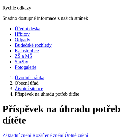
Rychlé odkazy
Snadno dostupné informace z našich stránek
Úřední deska
Hřbitov
Odpady
Budečské rozhledy
Katastr obce
ZŠ a MŠ
Služby
Fotogalerie
Úvodní stránka
Obecní úřad
Životní situace
Příspěvek na úhradu potřeb dítěte
Příspěvek na úhradu potřeb
dítěte
Základní znění
Rozšířené znění
Úplné znění