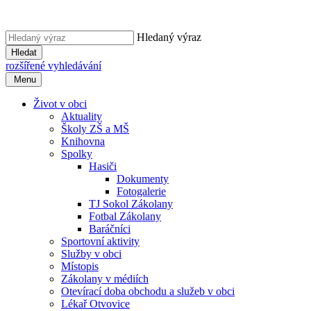
Hledaný výraz
Hledat
rozšířené vyhledávání
Menu
Život v obci
Aktuality
Školy ZŠ a MŠ
Knihovna
Spolky
Hasiči
Dokumenty
Fotogalerie
TJ Sokol Zákolany
Fotbal Zákolany
Baráčníci
Sportovní aktivity
Služby v obci
Místopis
Zákolany v médiích
Otevírací doba obchodu a služeb v obci
Lékař Otvovice