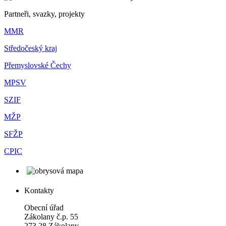
Partneři, svazky, projekty
MMR
Středočeský kraj
Přemyslovské Čechy
MPSV
SZIF
MŽP
SFŽP
CPIC
Kontakty
Obecní úřad
Zákolany č.p. 55
273 28 Zákolany