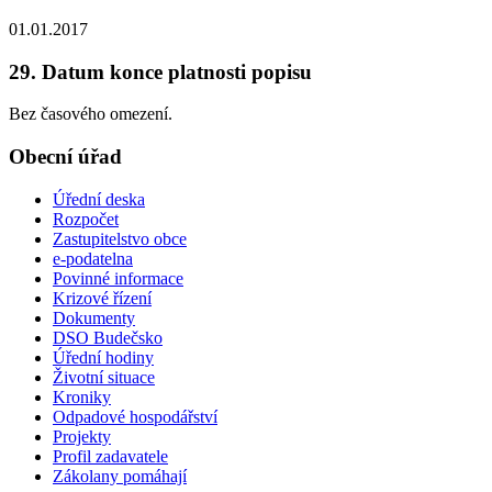
01.01.2017
29. Datum konce platnosti popisu
Bez časového omezení.
Obecní úřad
Úřední deska
Rozpočet
Zastupitelstvo obce
e-podatelna
Povinné informace
Krizové řízení
Dokumenty
DSO Budečsko
Úřední hodiny
Životní situace
Kroniky
Odpadové hospodářství
Projekty
Profil zadavatele
Zákolany pomáhají