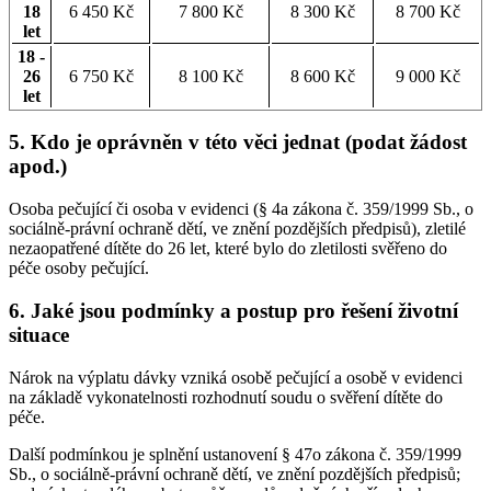
18
6 450 Kč
7 800 Kč
8 300 Kč
8 700 Kč
let
18 -
26
6 750 Kč
8 100 Kč
8 600 Kč
9 000 Kč
let
5. Kdo je oprávněn v této věci jednat (podat žádost
apod.)
Osoba pečující či osoba v evidenci (§ 4a zákona č. 359/1999 Sb., o
sociálně-právní ochraně dětí, ve znění pozdějších předpisů), zletilé
nezaopatřené dítěte do 26 let, které bylo do zletilosti svěřeno do
péče osoby pečující.
6. Jaké jsou podmínky a postup pro řešení životní
situace
Nárok na výplatu dávky vzniká osobě pečující a osobě v evidenci
na základě vykonatelnosti rozhodnutí soudu o svěření dítěte do
péče.
Další podmínkou je splnění ustanovení § 47o zákona č. 359/1999
Sb., o sociálně-právní ochraně dětí, ve znění pozdějších předpisů;