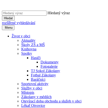
Hledaný výraz
Hledat
rozšířené vyhledávání
Menu
Život v obci
Aktuality
Školy ZŠ a MŠ
Knihovna
Spolky
Hasiči
Dokumenty
Fotogalerie
TJ Sokol Zákolany
Fotbal Zákolany
Baráčníci
Sportovní aktivity
Služby v obci
Místopis
Zákolany v médiích
Otevírací doba obchodu a služeb v obci
Lékař Otvovice