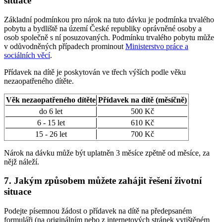
situace
Základní podmínkou pro nárok na tuto dávku je podmínka trvalého
pobytu a bydliště na území České republiky oprávněné osoby a
osob společně s ní posuzovaných. Podmínku trvalého pobytu může
v odůvodněných případech prominout
Ministerstvo práce a
sociálních věcí
.
Přídavek na dítě je poskytován ve třech výších podle věku
nezaopatřeného dítěte.
Věk nezaopatřeného dítěte
Přídavek na dítě (měsíčně)
do 6 let
500 Kč
6 - 15 let
610 Kč
15 - 26 let
700 Kč
Nárok na dávku může být uplatněn 3 měsíce zpětně od měsíce, za
nějž náleží.
7. Jakým způsobem můžete zahájit řešení životní
situace
Podejte písemnou žádost o přídavek na dítě na předepsaném
formuláři (na originálním nebo z internetových stránek vytištěném