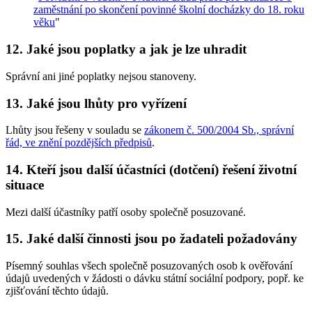
zaměstnání po skončení povinné školní docházky do 18. roku
věku
"
12. Jaké jsou poplatky a jak je lze uhradit
Správní ani jiné poplatky nejsou stanoveny.
13. Jaké jsou lhůty pro vyřízení
Lhůty jsou řešeny v souladu se
zákonem č. 500/2004 Sb., správní
řád, ve znění pozdějších předpisů
.
14. Kteří jsou další účastníci (dotčení) řešení životní
situace
Mezi další účastníky patří osoby společně posuzované.
15. Jaké další činnosti jsou po žadateli požadovány
Písemný souhlas všech společně posuzovaných osob k ověřování
údajů uvedených v žádosti o dávku státní sociální podpory, popř. ke
zjišťování těchto údajů.