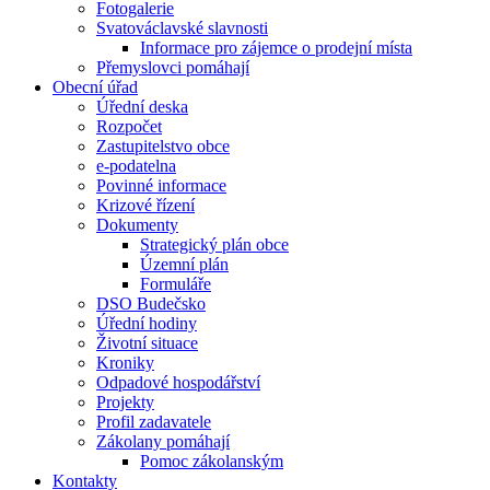
Fotogalerie
Svatováclavské slavnosti
Informace pro zájemce o prodejní místa
Přemyslovci pomáhají
Obecní úřad
Úřední deska
Rozpočet
Zastupitelstvo obce
e-podatelna
Povinné informace
Krizové řízení
Dokumenty
Strategický plán obce
Územní plán
Formuláře
DSO Budečsko
Úřední hodiny
Životní situace
Kroniky
Odpadové hospodářství
Projekty
Profil zadavatele
Zákolany pomáhají
Pomoc zákolanským
Kontakty