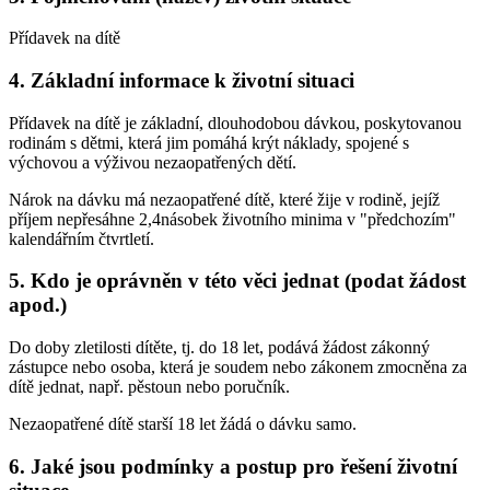
Přídavek na dítě
4. Základní informace k životní situaci
Přídavek na dítě je základní, dlouhodobou dávkou, poskytovanou
rodinám s dětmi, která jim pomáhá krýt náklady, spojené s
výchovou a výživou nezaopatřených dětí.
Nárok na dávku má nezaopatřené dítě, které žije v rodině, jejíž
příjem nepřesáhne 2,4násobek životního minima v "předchozím"
kalendářním čtvrtletí.
5. Kdo je oprávněn v této věci jednat (podat žádost
apod.)
Do doby zletilosti dítěte, tj. do 18 let, podává žádost zákonný
zástupce nebo osoba, která je soudem nebo zákonem zmocněna za
dítě jednat, např. pěstoun nebo poručník.
Nezaopatřené dítě starší 18 let žádá o dávku samo.
6. Jaké jsou podmínky a postup pro řešení životní