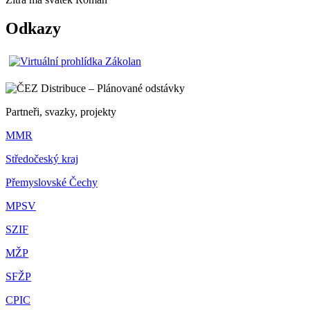
Odkazy
Partneři, svazky, projekty
MMR
Středočeský kraj
Přemyslovské Čechy
MPSV
SZIF
MŽP
SFŽP
CPIC