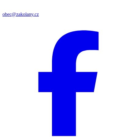
obec@zakolany.cz