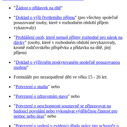
"
Žádost o přídavek na dítě
"
"
Doklad o výši čtvrtletního příjmu
" (pro všechny společně
posuzované osoby, které v rozhodném období příjem
vykazovaly)
"
Prohlášení osob, které nemají příjmy rozhodné pro nárok na
dávky
" (osoby, které v rozhodném období nevykazovaly,
kromě rodičovského příspěvku a přídavku na dítě, jiný
příjem)
"
Doklad o výživném poskytovaném společně posuzovanou
osobou
"
Formuláře pro nezaopatřené děti ve věku 15 - 26 let:
"
Potvrzení o studiu
" nebo
"
Potvrzení o zdravotním stavu
" nebo
"
Potvrzení o neschopnosti soustavně se připravovat na
budoucí povolání nebo vykonávat výdělečnou činnost pro
nemoc nebo úraz
" nebo
"
Potvrzení o vedení v evidenci úřadu práce pro uchazeče o