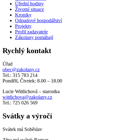
Úřední hodiny
Životní situace
Kroniky
Odpadové hospodářství
Projekty
Profil zadavatele
Zákolany pomáhají
Rychlý kontakt
Úřad
obec@zakolany.cz
Tel.: 315 783 214
Pondělí, Čtvrtek: 8.00 – 18.00
Lucie Wittlichová – starostka
wittlichova@zakolany.cz
Tel.: 725 026 569
Svátky a výročí
Svátek má
Soběslav
Zítra má svátek
Roman