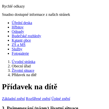
Rychlé odkazy
Snadno dostupné informace z našich stránek
Úřední deska
Hřbitov
Odpady
Budečské rozhledy
Katastr obce
ZŠ a MŠ
Služby
Fotogalerie
Úvodní stránka
Obecní úřad
Životní situace
Přídavek na dítě
Přídavek na dítě
Základní znění
Rozšířené znění
Úplné znění
3. Pojmenování (název) životní situace