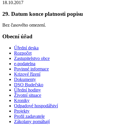
18.10.2017
29. Datum konce platnosti popisu
Bez časového omezení.
Obecní úřad
Úřední deska
Rozpočet
Zastupitelstvo obce
e-podatelna
Povinné informace
Krizové řízení
Dokumenty
DSO Budečsko
Úřední hodiny
Životní situace
Kroniky
Odpadové hospodářství
Projekty
Profil zadavatele
Zákolany pomáhají