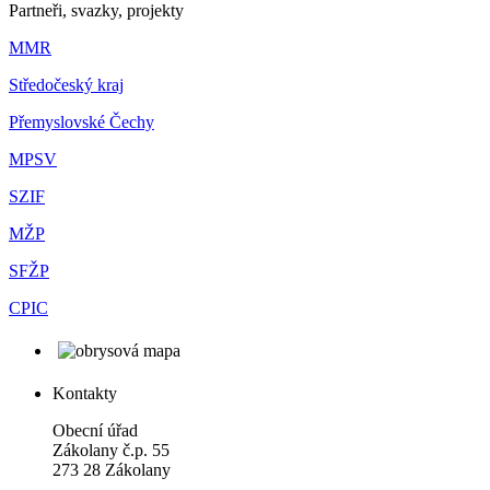
Partneři, svazky, projekty
MMR
Středočeský kraj
Přemyslovské Čechy
MPSV
SZIF
MŽP
SFŽP
CPIC
Kontakty
Obecní úřad
Zákolany č.p. 55
273 28 Zákolany