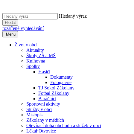
Hledaný výraz
Hledat
rozšířené vyhledávání
Menu
Život v obci
Aktuality
Školy ZŠ a MŠ
Knihovna
Spolky
Hasiči
Dokumenty
Fotogalerie
TJ Sokol Zákolany
Fotbal Zákolany
Baráčníci
Sportovní aktivity
Služby v obci
Místopis
Zákolany v médiích
Otevírací doba obchodu a služeb v obci
Lékař Otvovice