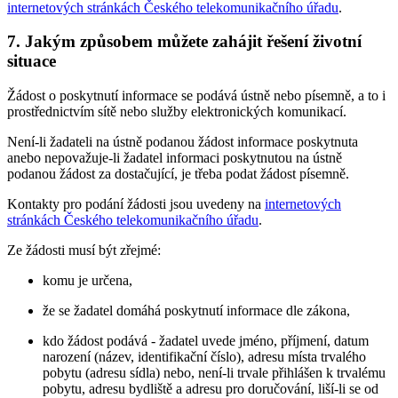
internetových stránkách Českého telekomunikačního úřadu
.
7. Jakým způsobem můžete zahájit řešení životní
situace
Žádost o poskytnutí informace se podává ústně nebo písemně, a to i
prostřednictvím sítě nebo služby elektronických komunikací.
Není-li žadateli na ústně podanou žádost informace poskytnuta
anebo nepovažuje-li žadatel informaci poskytnutou na ústně
podanou žádost za dostačující, je třeba podat žádost písemně.
Kontakty pro podání žádosti jsou uvedeny na
internetových
stránkách Českého telekomunikačního úřadu
.
Ze žádosti musí být zřejmé:
komu je určena,
že se žadatel domáhá poskytnutí informace dle zákona,
kdo žádost podává - žadatel uvede jméno, příjmení, datum
narození (název, identifikační číslo), adresu místa trvalého
pobytu (adresu sídla) nebo, není-li trvale přihlášen k trvalému
pobytu, adresu bydliště a adresu pro doručování, liší-li se od