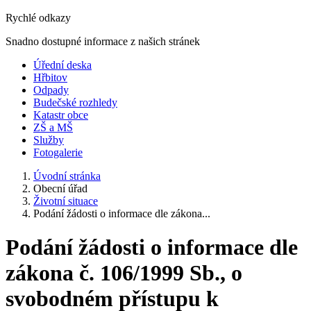
Rychlé odkazy
Snadno dostupné informace z našich stránek
Úřední deska
Hřbitov
Odpady
Budečské rozhledy
Katastr obce
ZŠ a MŠ
Služby
Fotogalerie
Úvodní stránka
Obecní úřad
Životní situace
Podání žádosti o informace dle zákona...
Podání žádosti o informace dle
zákona č. 106/1999 Sb., o
svobodném přístupu k