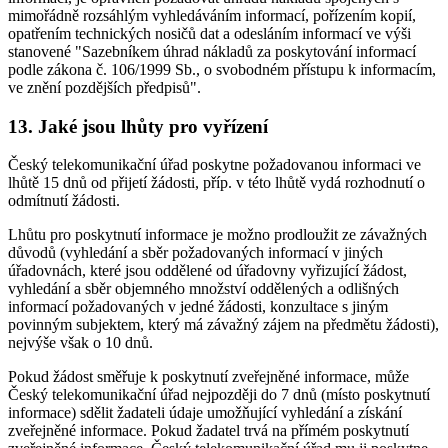
mimořádně rozsáhlým vyhledáváním informací, pořízením kopií,
opatřením technických nosičů dat a odesláním informací ve výši
stanovené "Sazebníkem úhrad nákladů za poskytování informací
podle zákona č. 106/1999 Sb., o svobodném přístupu k informacím,
ve znění pozdějších předpisů".
13. Jaké jsou lhůty pro vyřízení
Český telekomunikační úřad poskytne požadovanou informaci ve
lhůtě 15 dnů od přijetí žádosti, příp. v této lhůtě vydá rozhodnutí o
odmítnutí žádosti.
Lhůtu pro poskytnutí informace je možno prodloužit ze závažných
důvodů (vyhledání a sběr požadovaných informací v jiných
úřadovnách, které jsou oddělené od úřadovny vyřizující žádost,
vyhledání a sběr objemného množství oddělených a odlišných
informací požadovaných v jedné žádosti, konzultace s jiným
povinným subjektem, který má závažný zájem na předmětu žádosti),
nejvýše však o 10 dnů.
Pokud žádost směřuje k poskytnutí zveřejněné informace, může
Český telekomunikační úřad nejpozději do 7 dnů (místo poskytnutí
informace) sdělit žadateli údaje umožňující vyhledání a získání
zveřejněné informace. Pokud žadatel trvá na přímém poskytnutí