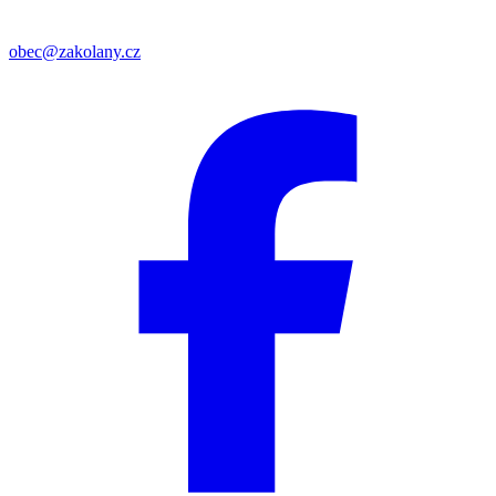
obec@zakolany.cz