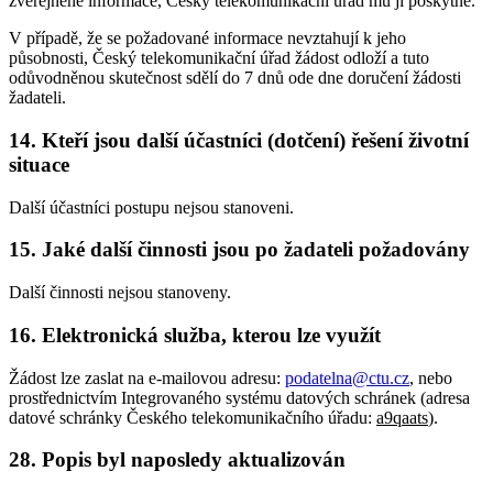
zveřejněné informace, Český telekomunikační úřad mu ji poskytne.
V případě, že se požadované informace nevztahují k jeho
působnosti, Český telekomunikační úřad žádost odloží a tuto
odůvodněnou skutečnost sdělí do 7 dnů ode dne doručení žádosti
žadateli.
14. Kteří jsou další účastníci (dotčení) řešení životní
situace
Další účastníci postupu nejsou stanoveni.
15. Jaké další činnosti jsou po žadateli požadovány
Další činnosti nejsou stanoveny.
16. Elektronická služba, kterou lze využít
Žádost lze zaslat na e-mailovou adresu:
podatelna@ctu.cz
, nebo
prostřednictvím Integrovaného systému datových schránek (adresa
datové schránky Českého telekomunikačního úřadu:
a9qaats
).
28. Popis byl naposledy aktualizován