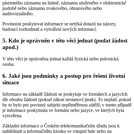
písemného záznamu na listině, záznamu uloženého v elektronické
podobě nebo záznamu zvukového, obrazového nebo
audiovizuálního.
Povinnost poskytovat informace se netýká dotazů na názory,
budoucí rozhodnutí a vytváření nových informací.
5. Kdo je oprávněn v této věci jednat (podat žádost
apod.)
V této věci je oprávněna jednat každá fyzická nebo právnická
osoba.
6. Jaké jsou podmínky a postup pro řešení životní
situace
Informace na základě žádosti se poskytuje ve formátech a jazycích
dle obsahu žádosti (pokud zákon nestanoví jinak). To neplatí, pokud
by to bylo pro povinný subjekt nepřiměřenou zátěží; v tomto případě
je informace poskytnuta ve formátu nebo jazyce, ve kterých byla
vytvořena.
Základní informace o Českém telekomunikačním úřadu jsou k
nahlédnutí u informačního kiosku ve vstupní hale nebo na