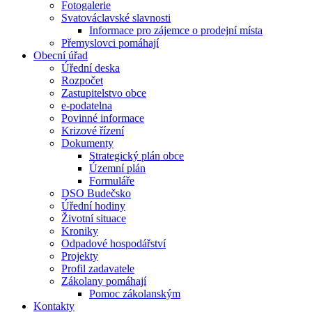
Fotogalerie
Svatováclavské slavnosti
Informace pro zájemce o prodejní místa
Přemyslovci pomáhají
Obecní úřad
Úřední deska
Rozpočet
Zastupitelstvo obce
e-podatelna
Povinné informace
Krizové řízení
Dokumenty
Strategický plán obce
Územní plán
Formuláře
DSO Budečsko
Úřední hodiny
Životní situace
Kroniky
Odpadové hospodářství
Projekty
Profil zadavatele
Zákolany pomáhají
Pomoc zákolanským
Kontakty