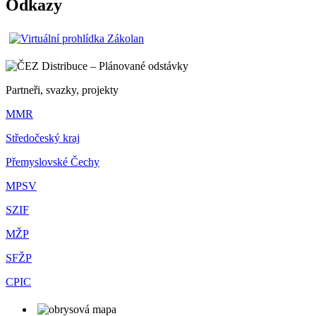
Odkazy
Partneři, svazky, projekty
MMR
Středočeský kraj
Přemyslovské Čechy
MPSV
SZIF
MŽP
SFŽP
CPIC