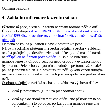
Odměna pěstouna
4. Základní informace k životní situaci
Pěstounská péče je jednou z forem náhradní rodinné péče o dítě.
Úpravu obsahuje
zákon č. 89/2012 Sb., občanský zákoník
a
zákon
č. 359/1999 Sb., o sociálně-právní ochraně dětí, ve znění pozdějších
předpisů
.
Odměna pěstouna je jednou z dávek pěstounské péče.
Nárok na odměnu pěstouna má
osoba pečující a osoba v evidenci
(osoba pečující i po dosažení zletilosti dítěte, pokud má dítě nárok
na
příspěvek na úhradu potřeb dítěte
, tj. splňuje kritérium
nezaopatřenosti). Osobou pečující nebo osobou v evidenci mohou
být oba manželé nebo dva poručníci, odměna pěstouna však náleží
pouze jednomu z nich. Na pěstounskou péči vykonávanou druhým
manželem nebo poručníkem se hledí jako na společnou pěstounskou
péči.
Osobou pečující
je fyzická osoba odpovědná za výchovu dítěte:
která je pěstounem (nikoli na přechodnou dobu),
která byla do dosažení zletilosti dítěte jeho pěstounem nebo
poručníkem, a to po dobu, po kterou má nezaopatřené dítě