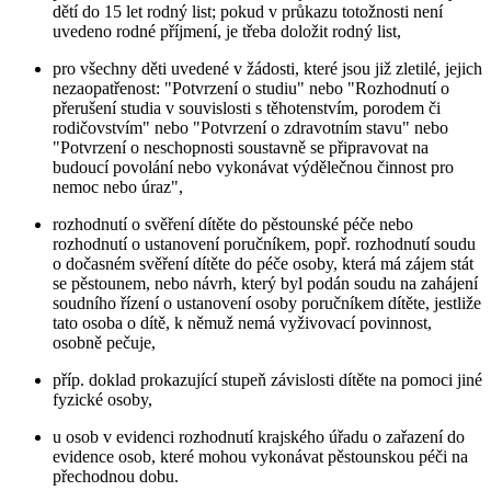
dětí do 15 let rodný list; pokud v průkazu totožnosti není
uvedeno rodné příjmení, je třeba doložit rodný list,
pro všechny děti uvedené v žádosti, které jsou již zletilé, jejich
nezaopatřenost: "Potvrzení o studiu" nebo "Rozhodnutí o
přerušení studia v souvislosti s těhotenstvím, porodem či
rodičovstvím" nebo "Potvrzení o zdravotním stavu" nebo
"Potvrzení o neschopnosti soustavně se připravovat na
budoucí povolání nebo vykonávat výdělečnou činnost pro
nemoc nebo úraz",
rozhodnutí o svěření dítěte do pěstounské péče nebo
rozhodnutí o ustanovení poručníkem, popř. rozhodnutí soudu
o dočasném svěření dítěte do péče osoby, která má zájem stát
se pěstounem, nebo návrh, který byl podán soudu na zahájení
soudního řízení o ustanovení osoby poručníkem dítěte, jestliže
tato osoba o dítě, k němuž nemá vyživovací povinnost,
osobně pečuje,
příp. doklad prokazující stupeň závislosti dítěte na pomoci jiné
fyzické osoby,
u osob v evidenci rozhodnutí krajského úřadu o zařazení do
evidence osob, které mohou vykonávat pěstounskou péči na
přechodnou dobu.