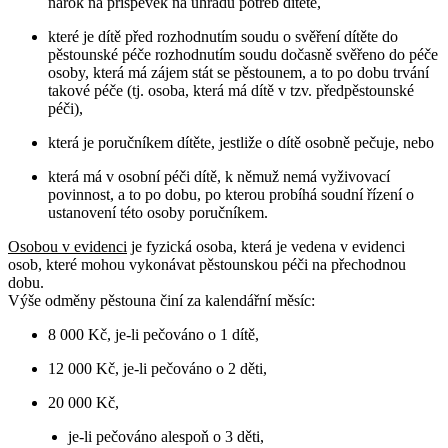
nárok na příspěvek na úhradu potřeb dítěte,
které je dítě před rozhodnutím soudu o svěření dítěte do
pěstounské péče rozhodnutím soudu dočasně svěřeno do péče
osoby, která má zájem stát se pěstounem, a to po dobu trvání
takové péče (tj. osoba, která má dítě v tzv. předpěstounské
péči),
která je poručníkem dítěte, jestliže o dítě osobně pečuje, nebo
která má v osobní péči dítě, k němuž nemá vyživovací
povinnost, a to po dobu, po kterou probíhá soudní řízení o
ustanovení této osoby poručníkem.
Osobou v evidenci
je fyzická osoba, která je vedena v evidenci
osob, které mohou vykonávat pěstounskou péči na přechodnou
dobu.
Výše odměny pěstouna činí za kalendářní měsíc:
8 000 Kč, je-li pečováno o 1 dítě,
12 000 Kč, je-li pečováno o 2 děti,
20 000 Kč,
je-li pečováno alespoň o 3 děti,