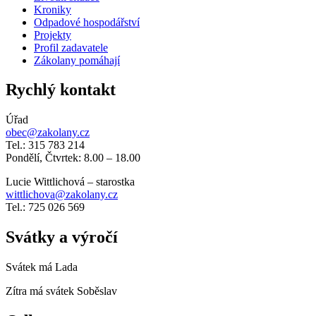
Kroniky
Odpadové hospodářství
Projekty
Profil zadavatele
Zákolany pomáhají
Rychlý kontakt
Úřad
obec@zakolany.cz
Tel.: 315 783 214
Pondělí, Čtvrtek: 8.00 – 18.00
Lucie Wittlichová – starostka
wittlichova@zakolany.cz
Tel.: 725 026 569
Svátky a výročí
Svátek má
Lada
Zítra má svátek
Soběslav