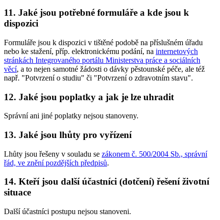
11. Jaké jsou potřebné formuláře a kde jsou k
dispozici
Formuláře jsou k dispozici v tištěné podobě na příslušném úřadu
nebo ke stažení, příp. elektronickému podání, na
internetových
stránkách Integrovaného portálu Ministerstva práce a sociálních
věcí
, a to nejen samotné žádosti o dávky pěstounské péče, ale též
např. "Potvrzení o studiu" či "Potvrzení o zdravotním stavu".
12. Jaké jsou poplatky a jak je lze uhradit
Správní ani jiné poplatky nejsou stanoveny.
13. Jaké jsou lhůty pro vyřízení
Lhůty jsou řešeny v souladu se
zákonem č. 500/2004 Sb., správní
řád, ve znění pozdějších předpisů
.
14. Kteří jsou další účastníci (dotčení) řešení životní
situace
Další účastníci postupu nejsou stanoveni.