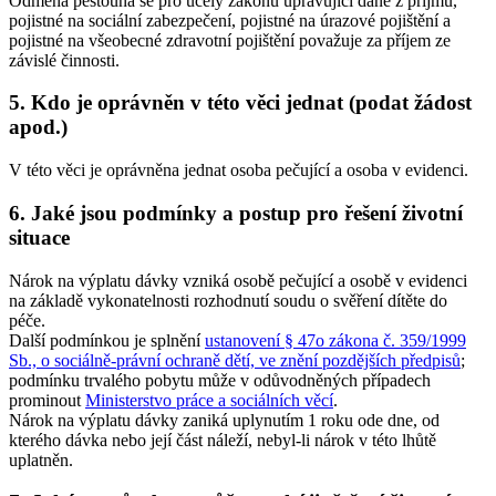
Odměna pěstouna se pro účely zákonů upravující daně z příjmů,
pojistné na sociální zabezpečení, pojistné na úrazové pojištění a
pojistné na všeobecné zdravotní pojištění považuje za příjem ze
závislé činnosti.
5. Kdo je oprávněn v této věci jednat (podat žádost
apod.)
V této věci je oprávněna jednat osoba pečující a osoba v evidenci.
6. Jaké jsou podmínky a postup pro řešení životní
situace
Nárok na výplatu dávky vzniká osobě pečující a osobě v evidenci
na základě vykonatelnosti rozhodnutí soudu o svěření dítěte do
péče.
Další podmínkou je splnění
ustanovení § 47o zákona č. 359/1999
Sb., o sociálně-právní ochraně dětí, ve znění pozdějších předpisů
;
podmínku trvalého pobytu může v odůvodněných případech
prominout
Ministerstvo práce a sociálních věcí
.
Nárok na výplatu dávky zaniká uplynutím 1 roku ode dne, od
kterého dávka nebo její část náleží, nebyl-li nárok v této lhůtě
uplatněn.