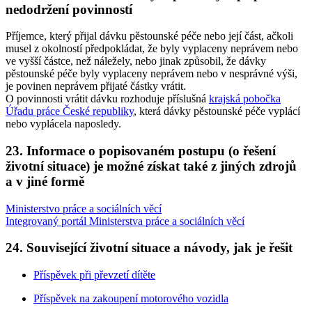
nedodržení povinností
Příjemce, který přijal dávku pěstounské péče nebo její část, ačkoli
musel z okolností předpokládat, že byly vyplaceny neprávem nebo
ve vyšší částce, než náležely, nebo jinak způsobil, že dávky
pěstounské péče byly vyplaceny neprávem nebo v nesprávné výši,
je povinen neprávem přijaté částky vrátit.
O povinnosti vrátit dávku rozhoduje příslušná
krajská pobočka
Úřadu práce České republiky
, která dávky pěstounské péče vyplácí
nebo vyplácela naposledy.
23. Informace o popisovaném postupu (o řešení
životní situace) je možné získat také z jiných zdrojů
a v jiné formě
Ministerstvo práce a sociálních věcí
Integrovaný portál Ministerstva práce a sociálních věcí
24. Související životní situace a návody, jak je řešit
Příspěvek při převzetí dítěte
Příspěvek na zakoupení motorového vozidla