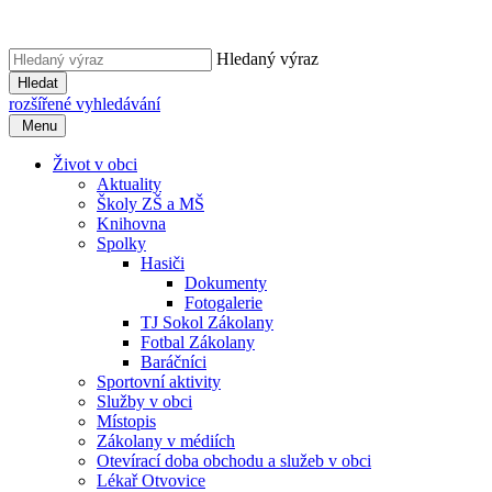
Hledaný výraz
Hledat
rozšířené vyhledávání
Menu
Život v obci
Aktuality
Školy ZŠ a MŠ
Knihovna
Spolky
Hasiči
Dokumenty
Fotogalerie
TJ Sokol Zákolany
Fotbal Zákolany
Baráčníci
Sportovní aktivity
Služby v obci
Místopis
Zákolany v médiích
Otevírací doba obchodu a služeb v obci
Lékař Otvovice