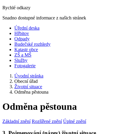
Rychlé odkazy
Snadno dostupné informace z našich stránek
Úřední deska
Hřbitov
Odpady
Budečské rozhledy
Katastr obce
ZŠ a MŠ
Služby
Fotogalerie
Úvodní stránka
Obecní úřad
Životní situace
Odměna pěstouna
Odměna pěstouna
Základní znění
Rozšířené znění
Úplné znění
3. Pojmenování (název) životní situace