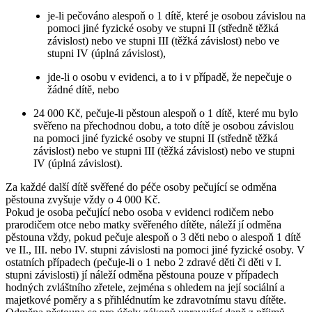
je-li pečováno alespoň o 1 dítě, které je osobou závislou na
pomoci jiné fyzické osoby ve stupni II (středně těžká
závislost) nebo ve stupni III (těžká závislost) nebo ve
stupni IV (úplná závislost),
jde-li o osobu v evidenci, a to i v případě, že nepečuje o
žádné dítě, nebo
24 000 Kč, pečuje-li pěstoun alespoň o 1 dítě, které mu bylo
svěřeno na přechodnou dobu, a toto dítě je osobou závislou
na pomoci jiné fyzické osoby ve stupni II (středně těžká
závislost) nebo ve stupni III (těžká závislost) nebo ve stupni
IV (úplná závislost).
Za každé další dítě svěřené do péče osoby pečující se odměna
pěstouna zvyšuje vždy o 4 000 Kč.
Pokud je osoba pečující nebo osoba v evidenci rodičem nebo
prarodičem otce nebo matky svěřeného dítěte, náleží jí odměna
pěstouna vždy, pokud pečuje alespoň o 3 děti nebo o alespoň 1 dítě
ve II., III. nebo IV. stupni závislosti na pomoci jiné fyzické osoby. V
ostatních případech (pečuje-li o 1 nebo 2 zdravé děti či děti v I.
stupni závislosti) jí náleží odměna pěstouna pouze v případech
hodných zvláštního zřetele, zejména s ohledem na její sociální a
majetkové poměry a s přihlédnutím ke zdravotnímu stavu dítěte.