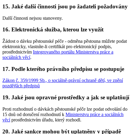
15. Jaké další činnosti jsou po žadateli požadovány
Další činnosti nejsou stanoveny.
16. Elektronická služba, kterou lze využít
Žádost o dávku pěstounské péče - odměna pěstouna můžete podat
elektronicky, vlastníte-li certifikát pro elektronický podpis,
prostřednictvím
Integrovaného portálu Ministerstva práce a
sociálních věcí
.
17. Podle kterého právního předpisu se postupuje
Zákon č. 359/1999 Sb., o sociálně-právní ochraně dětí, ve znění
pozdějších předpisů
19. Jaké jsou opravné prostředky a jak se uplatňují
Proti rozhodnutí o dávkách pěstounské péče lze podat odvolání do
15 dnů od doručení rozhodnutí k
Ministerstvu práce a sociálních
věcí
prostřednictvím úřadu, který rozhodl.
20. Jaké sankce mohou být uplatněny v případě