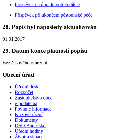
Příspěvek na úhradu potřeb dítěte
Příspěvek při ukončení pěstounské péče
28. Popis byl naposledy aktualizován
01.01.2017
29. Datum konce platnosti popisu
Bez časového omezení.
Obecní úřad
Úřední deska
Rozpočet
Zastupitelstvo obce
e-podatelna
Povinné informace
Krizové řízení
Dokumenty
DSO Budečsko
Úřední hodiny
Životní situace