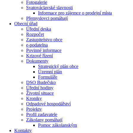
Fotogalerie
Svatováclavské slavnosti
Informace pro zájemce o prodejní místa
Přemyslovci pomáhají
Obecní úřad
Úřední deska
Rozpočet
Zastupitelstvo obce
e-podatelna
Povinné informace
Krizové řízení
Dokumenty
Strategický plán obce
Územní plán
Formuláře
DSO Budečsko
Úřední hodiny
Životní situace
Kroniky
Odpadové hospodářství
Projekty
Profil zadavatele
Zákolany pomáhají
Pomoc zákolanským
Kontakty