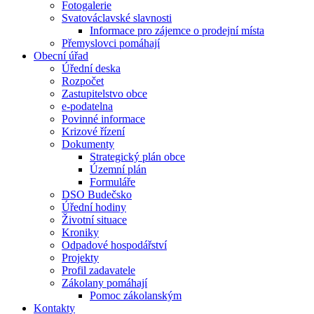
Fotogalerie
Svatováclavské slavnosti
Informace pro zájemce o prodejní místa
Přemyslovci pomáhají
Obecní úřad
Úřední deska
Rozpočet
Zastupitelstvo obce
e-podatelna
Povinné informace
Krizové řízení
Dokumenty
Strategický plán obce
Územní plán
Formuláře
DSO Budečsko
Úřední hodiny
Životní situace
Kroniky
Odpadové hospodářství
Projekty
Profil zadavatele
Zákolany pomáhají
Pomoc zákolanským
Kontakty