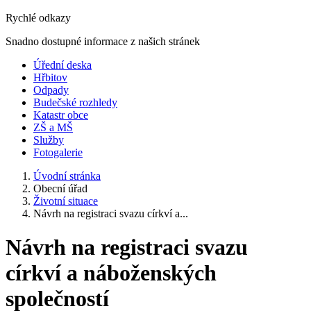
Rychlé odkazy
Snadno dostupné informace z našich stránek
Úřední deska
Hřbitov
Odpady
Budečské rozhledy
Katastr obce
ZŠ a MŠ
Služby
Fotogalerie
Úvodní stránka
Obecní úřad
Životní situace
Návrh na registraci svazu církví a...
Návrh na registraci svazu
církví a náboženských
společností