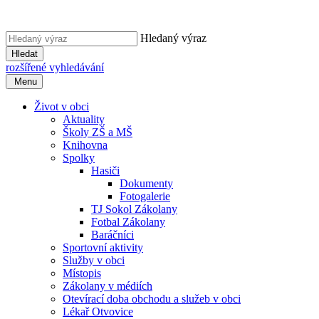
Hledaný výraz
Hledat
rozšířené vyhledávání
Menu
Život v obci
Aktuality
Školy ZŠ a MŠ
Knihovna
Spolky
Hasiči
Dokumenty
Fotogalerie
TJ Sokol Zákolany
Fotbal Zákolany
Baráčníci
Sportovní aktivity
Služby v obci
Místopis
Zákolany v médiích
Otevírací doba obchodu a služeb v obci
Lékař Otvovice