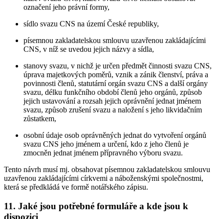
označení jeho právní formy,
sídlo svazu CNS na území České republiky,
písemnou zakladatelskou smlouvu uzavřenou zakládajícími
CNS, v níž se uvedou jejich názvy a sídla,
stanovy svazu, v nichž je určen předmět činnosti svazu CNS,
úprava majetkových poměrů, vznik a zánik členství, práva a
povinnosti členů, statutární orgán svazu CNS a další orgány
svazu, délku funkčního období členů jeho orgánů, způsob
jejich ustavování a rozsah jejich oprávnění jednat jménem
svazu, způsob zrušení svazu a naložení s jeho likvidačním
zůstatkem,
osobní údaje osob oprávněných jednat do vytvoření orgánů
svazu CNS jeho jménem a určení, kdo z jeho členů je
zmocněn jednat jménem přípravného výboru svazu.
Tento návrh musí mj. obsahovat písemnou zakladatelskou smlouvu
uzavřenou zakládajícími církvemi a náboženskými společnostmi,
která se předkládá ve formě notářského zápisu.
11. Jaké jsou potřebné formuláře a kde jsou k
dispozici