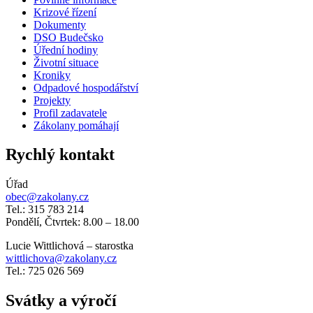
Krizové řízení
Dokumenty
DSO Budečsko
Úřední hodiny
Životní situace
Kroniky
Odpadové hospodářství
Projekty
Profil zadavatele
Zákolany pomáhají
Rychlý kontakt
Úřad
obec@zakolany.cz
Tel.: 315 783 214
Pondělí, Čtvrtek: 8.00 – 18.00
Lucie Wittlichová – starostka
wittlichova@zakolany.cz
Tel.: 725 026 569
Svátky a výročí