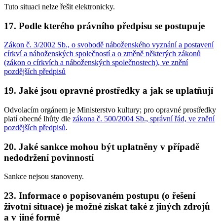
Tuto situaci nelze řešit elektronicky.
17. Podle kterého právního předpisu se postupuje
Zákon č. 3/2002 Sb., o svobodě náboženského vyznání a postavení
církví a náboženských společností a o změně některých zákonů
(zákon o církvích a náboženských společnostech), ve znění
pozdějších předpisů
19. Jaké jsou opravné prostředky a jak se uplatňují
Odvolacím orgánem je Ministerstvo kultury; pro opravné prostředky
platí obecné lhůty dle
zákona č. 500/2004 Sb., správní řád, ve znění
pozdějších předpisů
.
20. Jaké sankce mohou být uplatněny v případě
nedodržení povinností
Sankce nejsou stanoveny.
23. Informace o popisovaném postupu (o řešení
životní situace) je možné získat také z jiných zdrojů
a v jiné formě