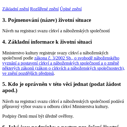
Základní znění
Rozšířené znění
Úplné znění
3. Pojmenování (název) životní situace
Návrh na registraci svazu církví a náboženských společností
4. Základní informace k životní situaci
Ministerstvo kultury registruje svazy církví a náboženských
společností podle
zákona č. 3/2002 Sb., o svobodě náboženského
vyznání a postavení církví a náboženských společností a o změně
některých zákonů (zákon o církvích a náboženských společnostech),
ve znění pozdějších předpisů
.
5. Kdo je oprávněn v této věci jednat (podat žádost
apod.)
Návrh na registraci svazu církví a náboženských společností podává
přípravný výbor svazu u odboru církví Ministerstva kultury.
Podpisy členů musí být úředně ověřeny.