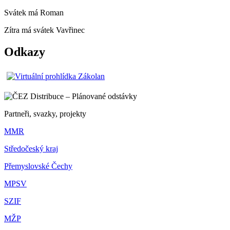
Svátek má
Roman
Zítra má svátek
Vavřinec
Odkazy
Partneři, svazky, projekty
MMR
Středočeský kraj
Přemyslovské Čechy
MPSV
SZIF
MŽP