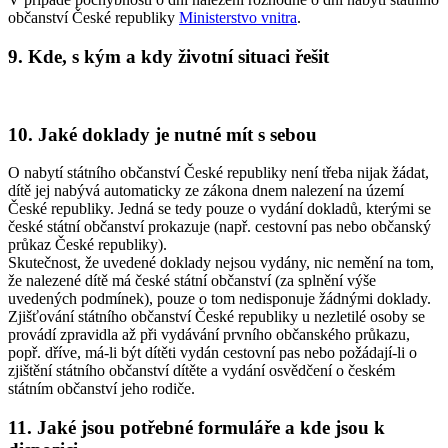
občanství České republiky
Ministerstvo vnitra
.
9. Kde, s kým a kdy životní situaci řešit
10. Jaké doklady je nutné mít s sebou
O nabytí státního občanství České republiky není třeba nijak žádat,
dítě jej nabývá automaticky ze zákona dnem nalezení na území
České republiky. Jedná se tedy pouze o vydání dokladů, kterými se
české státní občanství prokazuje (např. cestovní pas nebo občanský
průkaz České republiky).
Skutečnost, že uvedené doklady nejsou vydány, nic nemění na tom,
že nalezené dítě má české státní občanství (za splnění výše
uvedených podmínek), pouze o tom nedisponuje žádnými doklady.
Zjišťování státního občanství České republiky u nezletilé osoby se
provádí zpravidla až při vydávání prvního občanského průkazu,
popř. dříve, má-li být dítěti vydán cestovní pas nebo požádají-li o
zjištění státního občanství dítěte a vydání osvědčení o českém
státním občanství jeho rodiče.
11. Jaké jsou potřebné formuláře a kde jsou k