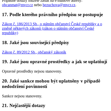
Případné dotazy můžete zaslat na e-mailové adresy:
obcanmat@mvcr.cz
nebo
bezuchova@mvcr.cz
.
17. Podle kterého právního předpisu se postupuje
Zákon č. 186/2013 Sb., o státním občanství České republiky a o
změně některých zákonů (zákon o státním občanství České
republiky)
18. Jaké jsou související předpisy
Zákon č. 89/2012 Sb., občanský zákoník
19. Jaké jsou opravné prostředky a jak se uplatňují
Opravné prostředky nejsou stanoveny.
20. Jaké sankce mohou být uplatněny v případě
nedodržení povinností
Sankce nejsou stanoveny.
21. Nejčastější dotazy