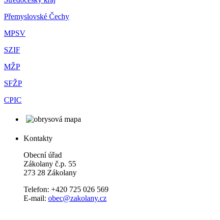
Přemyslovské Čechy
MPSV
SZIF
MŽP
SFŽP
CPIC
Kontakty
Obecní úřad
Zákolany č.p. 55
273 28 Zákolany
Telefon: +420 725 026 569
E-mail:
obec@zakolany.cz