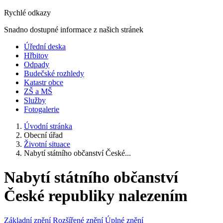
Rychlé odkazy
Snadno dostupné informace z našich stránek
Úřední deska
Hřbitov
Odpady
Budečské rozhledy
Katastr obce
ZŠ a MŠ
Služby
Fotogalerie
Úvodní stránka
Obecní úřad
Životní situace
Nabytí státního občanství České...
Nabytí státního občanství
České republiky nalezením
Základní znění
Rozšířené znění
Úplné znění