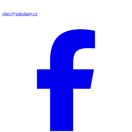
obec@zakolany.cz