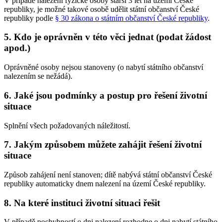
V případě nalezení fyzické osoby starší 3 let na území České
republiky, je možné takové osobě udělit státní občanství České
republiky podle
§ 30 zákona o státním občanství České republiky
.
5. Kdo je oprávněn v této věci jednat (podat žádost
apod.)
Oprávněné osoby nejsou stanoveny (o nabytí státního občanství
nalezením se nežádá).
6. Jaké jsou podmínky a postup pro řešení životní
situace
Splnění všech požadovaných náležitostí.
7. Jakým způsobem můžete zahájit řešení životní
situace
Způsob zahájení není stanoven; dítě nabývá státní občanství České
republiky automaticky dnem nalezení na území České republiky.
8. Na které instituci životní situaci řešit
V případě pochybností o dni nalezení rozhodne o dni nabytí státního