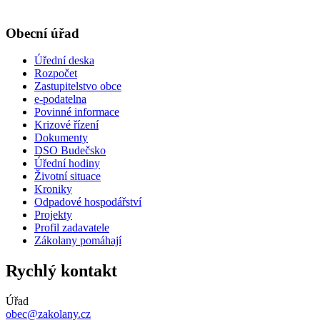
Obecní úřad
Úřední deska
Rozpočet
Zastupitelstvo obce
e-podatelna
Povinné informace
Krizové řízení
Dokumenty
DSO Budečsko
Úřední hodiny
Životní situace
Kroniky
Odpadové hospodářství
Projekty
Profil zadavatele
Zákolany pomáhají
Rychlý kontakt
Úřad
obec@zakolany.cz