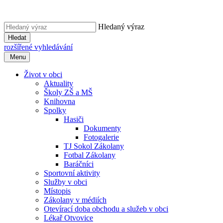
Hledaný výraz
Hledat
rozšířené vyhledávání
Menu
Život v obci
Aktuality
Školy ZŠ a MŠ
Knihovna
Spolky
Hasiči
Dokumenty
Fotogalerie
TJ Sokol Zákolany
Fotbal Zákolany
Baráčníci
Sportovní aktivity
Služby v obci
Místopis
Zákolany v médiích
Otevírací doba obchodu a služeb v obci
Lékař Otvovice