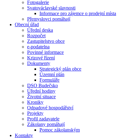
Fotogalerie
Svatováclavské slavnosti
Informace pro zájemce o prodejní místa
Přemyslovci pomáhají
Obecní úřad
Úřední deska
Rozpočet
Zastupitelstvo obce
e-podatelna
Povinné informace
Krizové řízení
Dokumenty
Strategický plán obce
Územní plán
Formuláře
DSO Budečsko
Úřední hodiny
Životní situace
Kroniky
Odpadové hospodářství
Projekty
Profil zadavatele
Zákolany pomáhají
Pomoc zákolanským
Kontakty