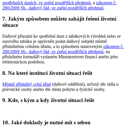
spotřebních daních, ve znění pozdějších předpisů
, a
zákonem č.
280/2009 Sb., daňový řád, ve znění pozdějších předpisů
.
7. Jakým způsobem můžete zahájit řešení životní
situace
Daňové přiznání ke spotřební dani z tabákových výrobků nebo ze
surového tabáku je oprávněn podat daňový subjekt místně
příslušnému celnímu úřadu, a to způsobem stanoveným
zákonem č.
280/2009 Sb., daňový řád, ve znění pozdějších předpisů
, na
příslušném formuláři vydaném Ministerstvem financí anebo jeho
elektronickou podobou.
8. Na které instituci životní situaci řešit
Místně příslušný celní úřad
(daňové oddělení), určený dle sídla u
právnické osoby anebo dle místa pobytu u fyzické osoby.
9. Kde, s kým a kdy životní situaci řešit
10. Jaké doklady je nutné mít s sebou