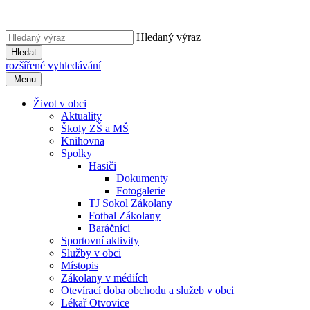
Hledaný výraz
Hledat
rozšířené vyhledávání
Menu
Život v obci
Aktuality
Školy ZŠ a MŠ
Knihovna
Spolky
Hasiči
Dokumenty
Fotogalerie
TJ Sokol Zákolany
Fotbal Zákolany
Baráčníci
Sportovní aktivity
Služby v obci
Místopis
Zákolany v médiích
Otevírací doba obchodu a služeb v obci
Lékař Otvovice