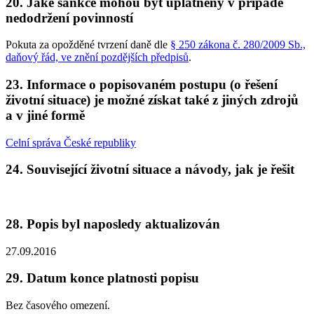
20. Jaké sankce mohou být uplatněny v případě
nedodržení povinností
Pokuta za opožděné tvrzení daně dle
§ 250 zákona č. 280/2009 Sb.,
daňový řád, ve znění pozdějších předpisů
.
23. Informace o popisovaném postupu (o řešení
životní situace) je možné získat také z jiných zdrojů
a v jiné formě
Celní správa České republiky
24. Související životní situace a návody, jak je řešit
28. Popis byl naposledy aktualizován
27.09.2016
29. Datum konce platnosti popisu
Bez časového omezení.