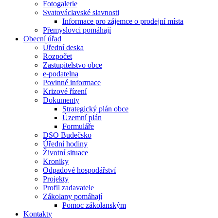
Fotogalerie
Svatováclavské slavnosti
Informace pro zájemce o prodejní místa
Přemyslovci pomáhají
Obecní úřad
Úřední deska
Rozpočet
Zastupitelstvo obce
e-podatelna
Povinné informace
Krizové řízení
Dokumenty
Strategický plán obce
Územní plán
Formuláře
DSO Budečsko
Úřední hodiny
Životní situace
Kroniky
Odpadové hospodářství
Projekty
Profil zadavatele
Zákolany pomáhají
Pomoc zákolanským
Kontakty