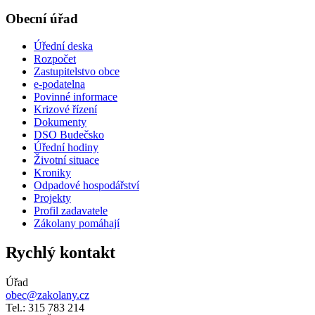
Obecní úřad
Úřední deska
Rozpočet
Zastupitelstvo obce
e-podatelna
Povinné informace
Krizové řízení
Dokumenty
DSO Budečsko
Úřední hodiny
Životní situace
Kroniky
Odpadové hospodářství
Projekty
Profil zadavatele
Zákolany pomáhají
Rychlý kontakt
Úřad
obec@zakolany.cz
Tel.: 315 783 214