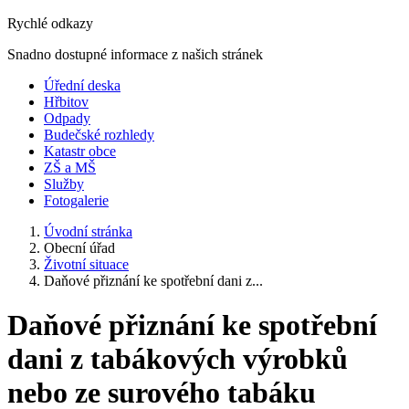
Rychlé odkazy
Snadno dostupné informace z našich stránek
Úřední deska
Hřbitov
Odpady
Budečské rozhledy
Katastr obce
ZŠ a MŠ
Služby
Fotogalerie
Úvodní stránka
Obecní úřad
Životní situace
Daňové přiznání ke spotřební dani z...
Daňové přiznání ke spotřební
dani z tabákových výrobků
nebo ze surového tabáku