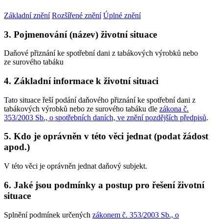
Základní znění
Rozšířené znění
Úplné znění
3. Pojmenování (název) životní situace
Daňové přiznání ke spotřební dani z tabákových výrobků nebo
ze surového tabáku
4. Základní informace k životní situaci
Tato situace řeší podání daňového přiznání ke spotřební dani z
tabákových výrobků nebo ze surového tabáku dle
zákona č.
353/2003 Sb., o spotřebních daních, ve znění pozdějších předpisů
.
5. Kdo je oprávněn v této věci jednat (podat žádost
apod.)
V této věci je oprávněn jednat daňový subjekt.
6. Jaké jsou podmínky a postup pro řešení životní
situace
Splnění podmínek určených
zákonem č. 353/2003 Sb., o