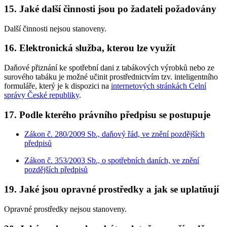
15. Jaké další činnosti jsou po žadateli požadovány
Další činnosti nejsou stanoveny.
16. Elektronická služba, kterou lze využít
Daňové přiznání ke spotřební dani z tabákových výrobků nebo ze
surového tabáku je možné učinit prostřednictvím tzv. inteligentního
formuláře, který je k dispozici na
internetových stránkách Celní
správy České republiky
.
17. Podle kterého právního předpisu se postupuje
Zákon č. 280/2009 Sb., daňový řád, ve znění pozdějších
předpisů
Zákon č. 353/2003 Sb., o spotřebních daních, ve znění
pozdějších předpisů
19. Jaké jsou opravné prostředky a jak se uplatňují
Opravné prostředky nejsou stanoveny.