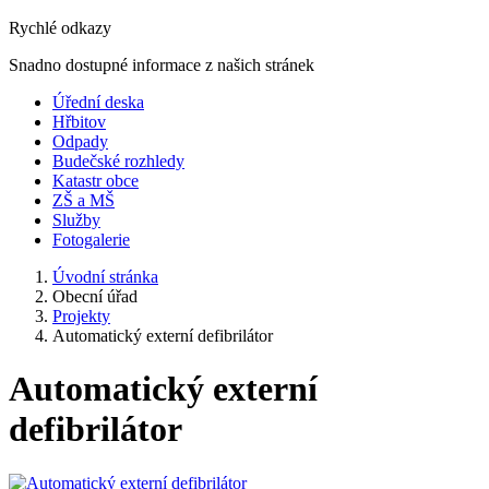
Rychlé odkazy
Snadno dostupné informace z našich stránek
Úřední deska
Hřbitov
Odpady
Budečské rozhledy
Katastr obce
ZŠ a MŠ
Služby
Fotogalerie
Úvodní stránka
Obecní úřad
Projekty
Automatický externí defibrilátor
Automatický externí
defibrilátor