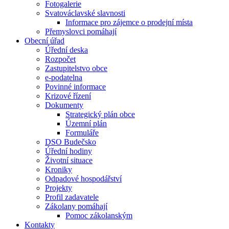
Fotogalerie
Svatováclavské slavnosti
Informace pro zájemce o prodejní místa
Přemyslovci pomáhají
Obecní úřad
Úřední deska
Rozpočet
Zastupitelstvo obce
e-podatelna
Povinné informace
Krizové řízení
Dokumenty
Strategický plán obce
Územní plán
Formuláře
DSO Budečsko
Úřední hodiny
Životní situace
Kroniky
Odpadové hospodářství
Projekty
Profil zadavatele
Zákolany pomáhají
Pomoc zákolanským
Kontakty