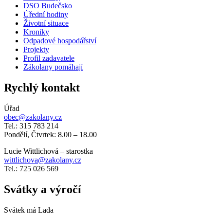
DSO Budečsko
Úřední hodiny
Životní situace
Kroniky
Odpadové hospodářství
Projekty
Profil zadavatele
Zákolany pomáhají
Rychlý kontakt
Úřad
obec@zakolany.cz
Tel.: 315 783 214
Pondělí, Čtvrtek: 8.00 – 18.00
Lucie Wittlichová – starostka
wittlichova@zakolany.cz
Tel.: 725 026 569
Svátky a výročí
Svátek má
Lada