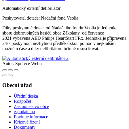
Automatický externí defibrilátor
Poskytovatel dotace: Nadační fond Veolia
Díky poskytnuté dotaci od Nadačního fondu Veolia je Jednotka
sboru dobrovolných hasičů obce Zákolany od července
2021 vybavena AED Philips HeartStart FRx. Jednotka je připravena
24/7 poskytnout nezbytnou předlékařskou pomoc v nejkratším
možném čase a díky defibrilátoru účinně resuscitovat.
Autor:
Správce Webu
Obecní úřad
Úřední deska
Rozpočet
Zastupitelstvo obce
e-podatelna
Povinné informace
Krizové řízení
Dokumenty