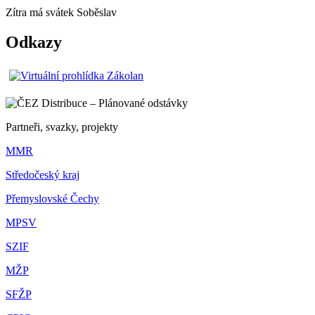
Zítra má svátek
Soběslav
Odkazy
Partneři, svazky, projekty
MMR
Středočeský kraj
Přemyslovské Čechy
MPSV
SZIF
MŽP
SFŽP