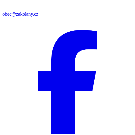
obec@zakolany.cz