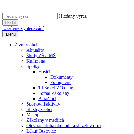
Hledaný výraz
Hledat
rozšířené vyhledávání
Menu
Život v obci
Aktuality
Školy ZŠ a MŠ
Knihovna
Spolky
Hasiči
Dokumenty
Fotogalerie
TJ Sokol Zákolany
Fotbal Zákolany
Baráčníci
Sportovní aktivity
Služby v obci
Místopis
Zákolany v médiích
Otevírací doba obchodu a služeb v obci
Lékař Otvovice