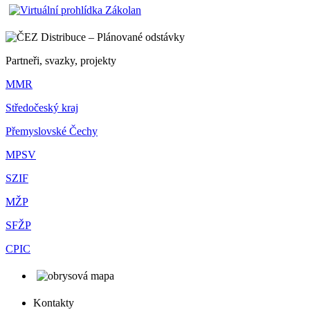
Partneři, svazky, projekty
MMR
Středočeský kraj
Přemyslovské Čechy
MPSV
SZIF
MŽP
SFŽP
CPIC
Kontakty