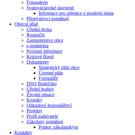
Fotogalerie
Svatováclavské slavnosti
Informace pro zájemce o prodejní místa
Přemyslovci pomáhají
Obecní úřad
Úřední deska
Rozpočet
Zastupitelstvo obce
e-podatelna
Povinné informace
Krizové řízení
Dokumenty
Strategický plán obce
Územní plán
Formuláře
DSO Budečsko
Úřední hodiny
Životní situace
Kroniky
Odpadové hospodářství
Projekty
Profil zadavatele
Zákolany pomáhají
Pomoc zákolanským
Kontakty