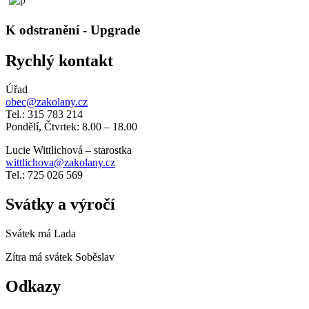
K odstranění - Upgrade
Rychlý kontakt
Úřad
obec@zakolany.cz
Tel.: 315 783 214
Pondělí, Čtvrtek: 8.00 – 18.00
Lucie Wittlichová – starostka
wittlichova@zakolany.cz
Tel.: 725 026 569
Svátky a výročí
Svátek má
Lada
Zítra má svátek
Soběslav
Odkazy