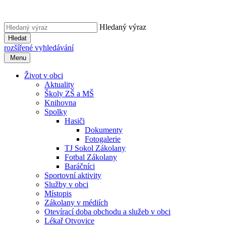
Hledaný výraz
Hledat
rozšířené vyhledávání
Menu
Život v obci
Aktuality
Školy ZŠ a MŠ
Knihovna
Spolky
Hasiči
Dokumenty
Fotogalerie
TJ Sokol Zákolany
Fotbal Zákolany
Baráčníci
Sportovní aktivity
Služby v obci
Místopis
Zákolany v médiích
Otevírací doba obchodu a služeb v obci
Lékař Otvovice