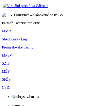
Partneři, svazky, projekty
MMR
Středočeský kraj
Přemyslovské Čechy
MPSV
SZIF
MŽP
SFŽP
CPIC
Kontakty