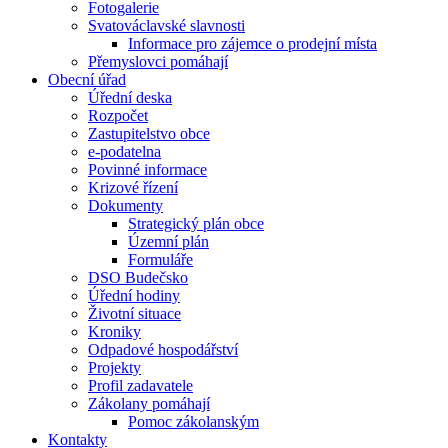
Fotogalerie
Svatováclavské slavnosti
Informace pro zájemce o prodejní místa
Přemyslovci pomáhají
Obecní úřad
Úřední deska
Rozpočet
Zastupitelstvo obce
e-podatelna
Povinné informace
Krizové řízení
Dokumenty
Strategický plán obce
Územní plán
Formuláře
DSO Budečsko
Úřední hodiny
Životní situace
Kroniky
Odpadové hospodářství
Projekty
Profil zadavatele
Zákolany pomáhají
Pomoc zákolanským
Kontakty