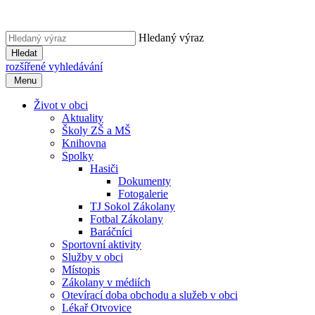
Hledaný výraz
Hledat
rozšířené vyhledávání
Menu
Život v obci
Aktuality
Školy ZŠ a MŠ
Knihovna
Spolky
Hasiči
Dokumenty
Fotogalerie
TJ Sokol Zákolany
Fotbal Zákolany
Baráčníci
Sportovní aktivity
Služby v obci
Místopis
Zákolany v médiích
Otevírací doba obchodu a služeb v obci
Lékař Otvovice