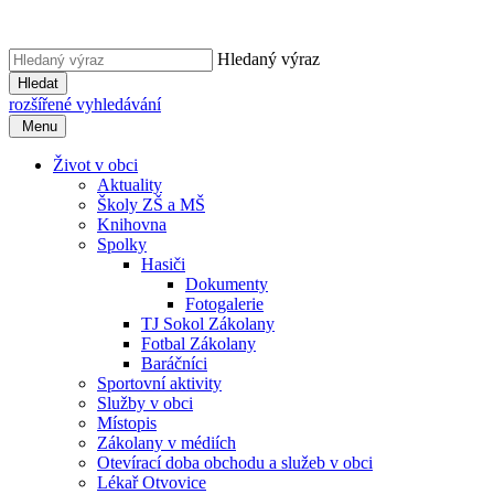
Hledaný výraz
Hledat
rozšířené vyhledávání
Menu
Život v obci
Aktuality
Školy ZŠ a MŠ
Knihovna
Spolky
Hasiči
Dokumenty
Fotogalerie
TJ Sokol Zákolany
Fotbal Zákolany
Baráčníci
Sportovní aktivity
Služby v obci
Místopis
Zákolany v médiích
Otevírací doba obchodu a služeb v obci
Lékař Otvovice