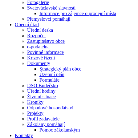
Fotogalerie
Svatováclavské slavnosti
Informace pro zájemce o prodejní místa
Přemyslovci pomáhají
Obecní úřad
Úřední deska
Rozpočet
Zastupitelstvo obce
e-podatelna
Povinné informace
Krizové řízení
Dokumenty
Strategický plán obce
Územní plán
Formuláře
DSO Budečsko
Úřední hodiny
Životní situace
Kroniky
Odpadové hospodářství
Projekty
Profil zadavatele
Zákolany pomáhají
Pomoc zákolanským
Kontakty