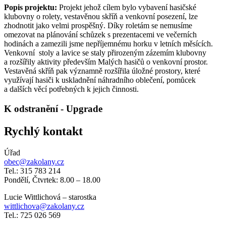
Popis projektu:
Projekt jehož cílem bylo vybavení hasičské
klubovny o rolety, vestavěnou skříň a venkovní posezení, lze
zhodnotit jako velmi prospěšný. Díky roletám se nemusíme
omezovat na plánování schůzek s prezentacemi ve večerních
hodinách a zamezili jsme nepříjemnému horku v letních měsících.
Venkovní stoly a lavice se staly přirozeným zázemím klubovny
a rozšířily aktivity především Malých hasičů o venkovní prostor.
Vestavěná skříň pak významně rozšířila úložné prostory, které
využívají hasiči k uskladnění náhradního oblečení, pomůcek
a dalších věcí potřebných k jejich činnosti.
K odstranění - Upgrade
Rychlý kontakt
Úřad
obec@zakolany.cz
Tel.: 315 783 214
Pondělí, Čtvrtek: 8.00 – 18.00
Lucie Wittlichová – starostka
wittlichova@zakolany.cz
Tel.: 725 026 569