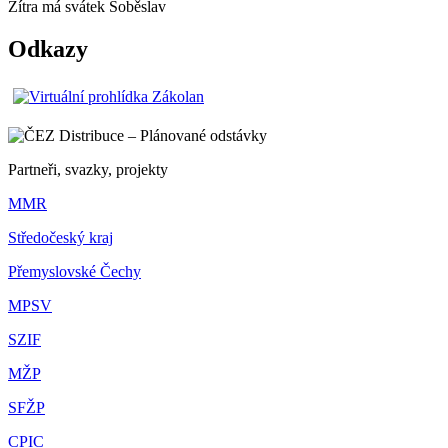
Zítra má svátek
Soběslav
Odkazy
Partneři, svazky, projekty
MMR
Středočeský kraj
Přemyslovské Čechy
MPSV
SZIF
MŽP
SFŽP
CPIC