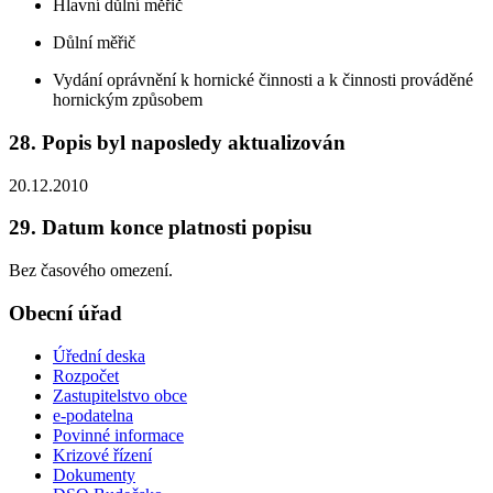
Hlavní důlní měřič
Důlní měřič
Vydání oprávnění k hornické činnosti a k činnosti prováděné
hornickým způsobem
28. Popis byl naposledy aktualizován
20.12.2010
29. Datum konce platnosti popisu
Bez časového omezení.
Obecní úřad
Úřední deska
Rozpočet
Zastupitelstvo obce
e-podatelna
Povinné informace
Krizové řízení
Dokumenty