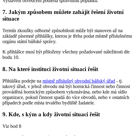
Vystavení osvědčení podléhá správnímu poplatku.
7. Jakým způsobem můžete zahájit řešení životní
situace
Termín zkoušky odborné způsobilosti může být stanoven až na
základě písemné přihlášky, kterou je třeba podat místně příslušnému
orgánu státní báňské správy.
K přihlášce musí být přiloženy všechny požadované náležitosti dle
bodu 10.
8. Na které instituci životní situaci řešit
Přihlášku podejte na
místně příslušný obvodní báňský úřad
- tj.
takový úřad, v jehož obvodu má být hornická činnost nebo činnost
prováděná hornickým způsobem vykonávána, nebo kde má sídlo
organizace, pokud činnost spadá do více obvodů, nebo v ostatních
případech podle místa trvalého bydliště žadatele.
9. Kde, s kým a kdy životní situaci řešit
Viz bod 8