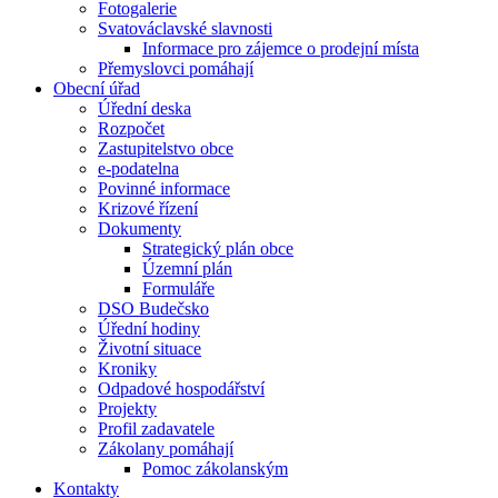
Fotogalerie
Svatováclavské slavnosti
Informace pro zájemce o prodejní místa
Přemyslovci pomáhají
Obecní úřad
Úřední deska
Rozpočet
Zastupitelstvo obce
e-podatelna
Povinné informace
Krizové řízení
Dokumenty
Strategický plán obce
Územní plán
Formuláře
DSO Budečsko
Úřední hodiny
Životní situace
Kroniky
Odpadové hospodářství
Projekty
Profil zadavatele
Zákolany pomáhají
Pomoc zákolanským
Kontakty