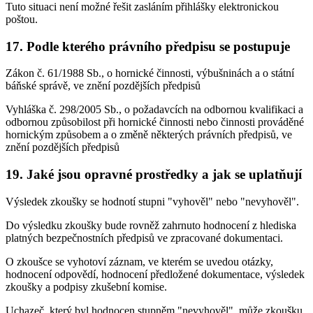
Tuto situaci není možné řešit zasláním přihlášky elektronickou
poštou.
17. Podle kterého právního předpisu se postupuje
Zákon č. 61/1988 Sb., o hornické činnosti, výbušninách a o státní
báňské správě, ve znění pozdějších předpisů
Vyhláška č. 298/2005 Sb., o požadavcích na odbornou kvalifikaci a
odbornou způsobilost při hornické činnosti nebo činnosti prováděné
hornickým způsobem a o změně některých právních předpisů, ve
znění pozdějších předpisů
19. Jaké jsou opravné prostředky a jak se uplatňují
Výsledek zkoušky se hodnotí stupni "vyhověl" nebo "nevyhověl".
Do výsledku zkoušky bude rovněž zahrnuto hodnocení z hlediska
platných bezpečnostních předpisů ve zpracované dokumentaci.
O zkoušce se vyhotoví záznam, ve kterém se uvedou otázky,
hodnocení odpovědí, hodnocení předložené dokumentace, výsledek
zkoušky a podpisy zkušební komise.
Uchazeč, který byl hodnocen stupněm "nevyhověl", může zkoušku