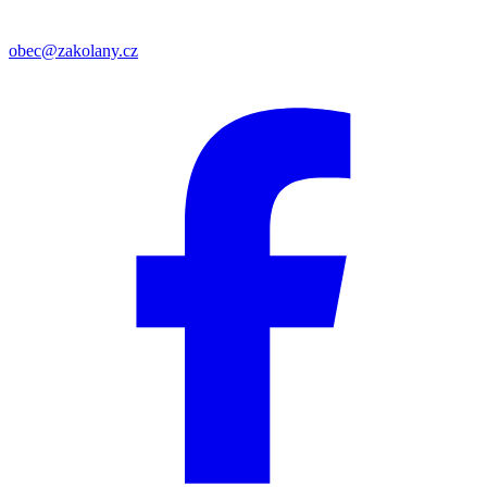
obec@zakolany.cz