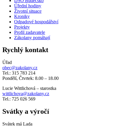
DSO Budečsko
Úřední hodiny
Životní situace
Kroniky
Odpadové hospodářství
Projekty
Profil zadavatele
Zákolany pomáhají
Rychlý kontakt
Úřad
obec@zakolany.cz
Tel.: 315 783 214
Pondělí, Čtvrtek: 8.00 – 18.00
Lucie Wittlichová – starostka
wittlichova@zakolany.cz
Tel.: 725 026 569
Svátky a výročí
Svátek má
Lada