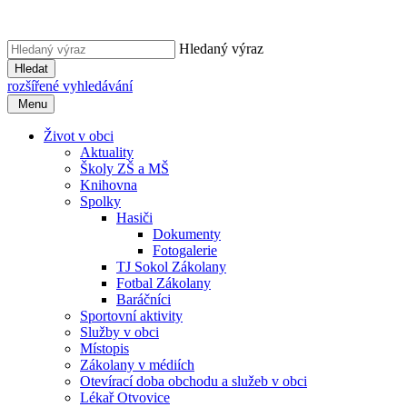
Hledaný výraz
Hledat
rozšířené vyhledávání
Menu
Život v obci
Aktuality
Školy ZŠ a MŠ
Knihovna
Spolky
Hasiči
Dokumenty
Fotogalerie
TJ Sokol Zákolany
Fotbal Zákolany
Baráčníci
Sportovní aktivity
Služby v obci
Místopis
Zákolany v médiích
Otevírací doba obchodu a služeb v obci
Lékař Otvovice