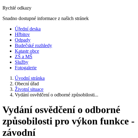
Rychlé odkazy
Snadno dostupné informace z našich stránek
Úřední deska
Hřbitov
Odpady
Budečské rozhledy
Katastr obce
ZŠ a MŠ
Služby
Fotogalerie
Úvodní stránka
Obecní úřad
Životní situace
Vydání osvědčení o odborné způsobilosti...
Vydání osvědčení o odborné
způsobilosti pro výkon funkce -
závodní