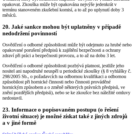
opakovat. Zkouška může být opakována nejvýše jedenkrát v
termínu stanoveném zkušební komisí, a to až po uplynutí doby 3
měsíců.
20. Jaké sankce mohou být uplatněny v případě
nedodržení povinností
Osvědčení o odborné způsobilosti může být odejmuto za hrubé nebo
opakované porušení předpisů k zajištění bezpečnosti a ochrany
zdraví při práci a bezpečnosti provozu, a to až na dobu 3 let.
Osvědčení o odborné způsobilosti pozbývá platnost, jestliže jeho
nositel ani napodruhé neuspěl u periodické zkoušky (§ 8 vyhlášky č.
298/2005 Sb., o požadavcích na odbornou kvalifikaci a odbornou
způsobilost při hornické činnosti nebo činnosti prováděné
hornickým způsobem a o změně některých právních předpisů, ve
znění pozdějších předpisů), nebo se ke zkoušce bez náležité omluvy
nedostavil.
23. Informace o popisovaném postupu (o řešení
životní situace) je možné získat také z jiných zdrojů
a v jiné formě