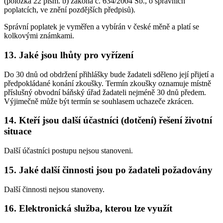
(položka 22 písm. b) zákona č. 634/2004 Sb., o správních
poplatcích, ve znění pozdějších předpisů).
Správní poplatek je vyměřen a vybírán v české měně a platí se
kolkovými známkami.
13. Jaké jsou lhůty pro vyřízení
Do 30 dnů od obdržení přihlášky bude žadateli sděleno její přijetí a
předpokládané konání zkoušky. Termín zkoušky oznamuje místně
příslušný obvodní báňský úřad žadateli nejméně 30 dnů předem.
Výjimečně může být termín se souhlasem uchazeče zkrácen.
14. Kteří jsou další účastníci (dotčení) řešení životní
situace
Další účastníci postupu nejsou stanoveni.
15. Jaké další činnosti jsou po žadateli požadovány
Další činnosti nejsou stanoveny.
16. Elektronická služba, kterou lze využít