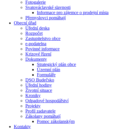
Fotogalerie
Svatováclavské slavnosti
Informace pro zájemce o prodejní místa
Přemyslovci pomáhají
Obecní úřad
Úřední deska
Rozpočet
Zastupitelstvo obce
e-podatelna
Povinné informace
Krizové řízení
Dokumenty
Strategický plán obce
Územní plán
Formuláře
DSO Budečsko
Úřední hodiny
Životní situace
Kroniky
Odpadové hospodářství
Projekty
Profil zadavatele
Zákolany pomáhají
Pomoc zákolanským
Kontakty