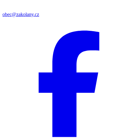
obec@zakolany.cz