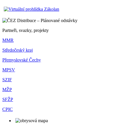
Partneři, svazky, projekty
MMR
Středočeský kraj
Přemyslovské Čechy
MPSV
SZIF
MŽP
SFŽP
CPIC