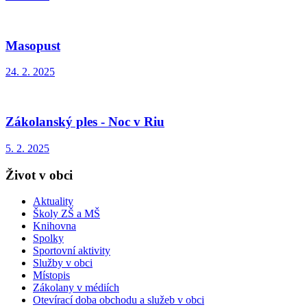
Masopust
24. 2. 2025
Zákolanský ples - Noc v Riu
5. 2. 2025
Život v obci
Aktuality
Školy ZŠ a MŠ
Knihovna
Spolky
Sportovní aktivity
Služby v obci
Místopis
Zákolany v médiích
Otevírací doba obchodu a služeb v obci