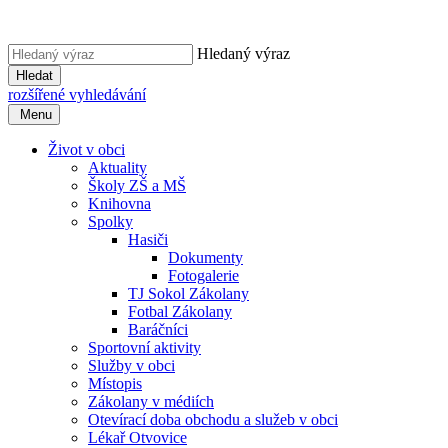
Hledaný výraz
Hledat
rozšířené vyhledávání
Menu
Život v obci
Aktuality
Školy ZŠ a MŠ
Knihovna
Spolky
Hasiči
Dokumenty
Fotogalerie
TJ Sokol Zákolany
Fotbal Zákolany
Baráčníci
Sportovní aktivity
Služby v obci
Místopis
Zákolany v médiích
Otevírací doba obchodu a služeb v obci
Lékař Otvovice