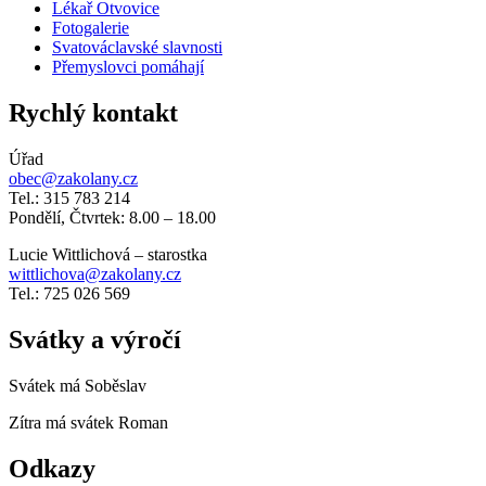
Lékař Otvovice
Fotogalerie
Svatováclavské slavnosti
Přemyslovci pomáhají
Rychlý kontakt
Úřad
obec@zakolany.cz
Tel.: 315 783 214
Pondělí, Čtvrtek: 8.00 – 18.00
Lucie Wittlichová – starostka
wittlichova@zakolany.cz
Tel.: 725 026 569
Svátky a výročí
Svátek má
Soběslav
Zítra má svátek
Roman
Odkazy