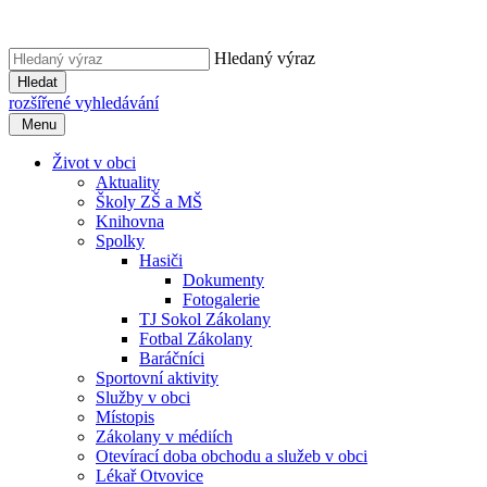
Hledaný výraz
Hledat
rozšířené vyhledávání
Menu
Život v obci
Aktuality
Školy ZŠ a MŠ
Knihovna
Spolky
Hasiči
Dokumenty
Fotogalerie
TJ Sokol Zákolany
Fotbal Zákolany
Baráčníci
Sportovní aktivity
Služby v obci
Místopis
Zákolany v médiích
Otevírací doba obchodu a služeb v obci
Lékař Otvovice