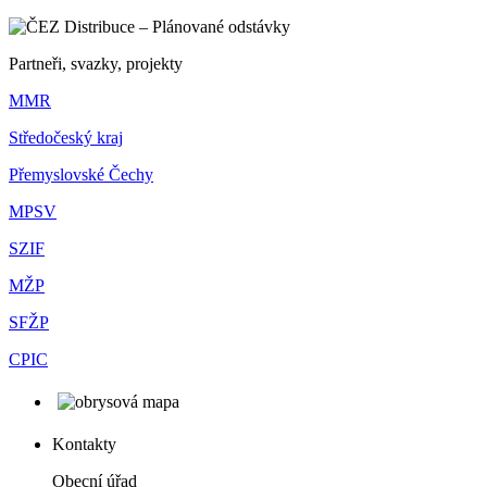
Partneři, svazky, projekty
MMR
Středočeský kraj
Přemyslovské Čechy
MPSV
SZIF
MŽP
SFŽP
CPIC
Kontakty
Obecní úřad