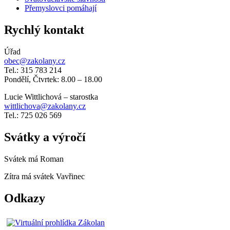
Přemyslovci pomáhají
Rychlý kontakt
Úřad
obec@zakolany.cz
Tel.: 315 783 214
Pondělí, Čtvrtek: 8.00 – 18.00
Lucie Wittlichová – starostka
wittlichova@zakolany.cz
Tel.: 725 026 569
Svátky a výročí
Svátek má
Roman
Zítra má svátek
Vavřinec
Odkazy