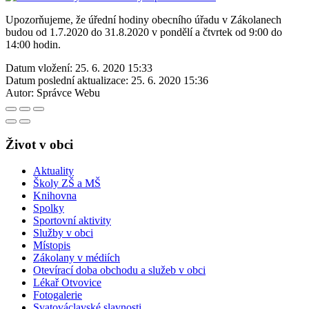
Upozorňujeme, že úřední hodiny obecního úřadu v Zákolanech
budou od 1.7.2020 do 31.8.2020 v pondělí a čtvrtek od 9:00 do
14:00 hodin.
Datum vložení:
25. 6. 2020 15:33
Datum poslední aktualizace:
25. 6. 2020 15:36
Autor:
Správce Webu
Život v obci
Aktuality
Školy ZŠ a MŠ
Knihovna
Spolky
Sportovní aktivity
Služby v obci
Místopis
Zákolany v médiích
Otevírací doba obchodu a služeb v obci
Lékař Otvovice
Fotogalerie
Svatováclavské slavnosti