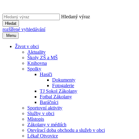
Hledaný výraz
Hledat
rozšířené vyhledávání
Menu
Život v obci
Aktuality
Školy ZŠ a MŠ
Knihovna
Spolky
Hasiči
Dokumenty
Fotogalerie
TJ Sokol Zákolany
Fotbal Zákolany
Baráčníci
Sportovní aktivity
Služby v obci
Místopis
Zákolany v médiích
Otevírací doba obchodu a služeb v obci
Lékař Otvovice