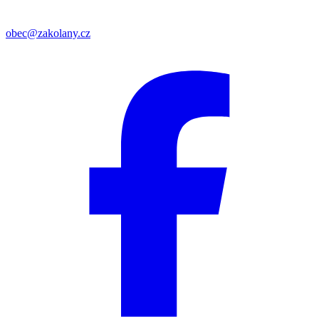
obec@zakolany.cz