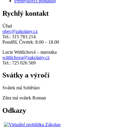
Přemyslovci pomáhají
Rychlý kontakt
Úřad
obec@zakolany.cz
Tel.: 315 783 214
Pondělí, Čtvrtek: 8.00 – 18.00
Lucie Wittlichová – starostka
wittlichova@zakolany.cz
Tel.: 725 026 569
Svátky a výročí
Svátek má
Soběslav
Zítra má svátek
Roman
Odkazy