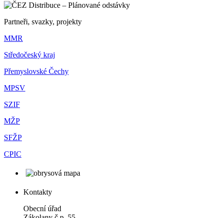
Partneři, svazky, projekty
MMR
Středočeský kraj
Přemyslovské Čechy
MPSV
SZIF
MŽP
SFŽP
CPIC
Kontakty
Obecní úřad
Zákolany č.p. 55