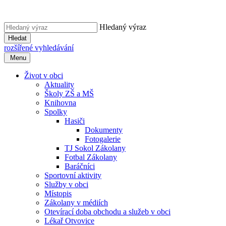
Hledaný výraz
Hledat
rozšířené vyhledávání
Menu
Život v obci
Aktuality
Školy ZŠ a MŠ
Knihovna
Spolky
Hasiči
Dokumenty
Fotogalerie
TJ Sokol Zákolany
Fotbal Zákolany
Baráčníci
Sportovní aktivity
Služby v obci
Místopis
Zákolany v médiích
Otevírací doba obchodu a služeb v obci
Lékař Otvovice