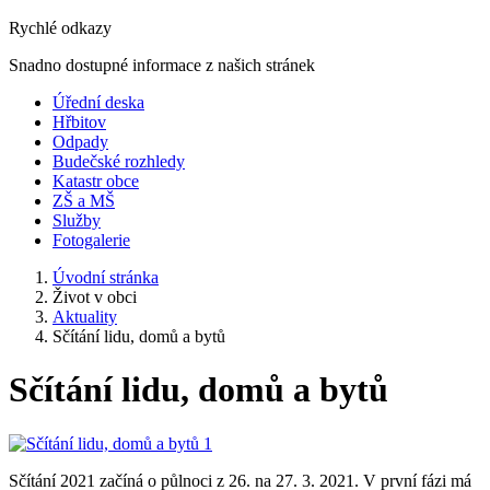
Rychlé odkazy
Snadno dostupné informace z našich stránek
Úřední deska
Hřbitov
Odpady
Budečské rozhledy
Katastr obce
ZŠ a MŠ
Služby
Fotogalerie
Úvodní stránka
Život v obci
Aktuality
Sčítání lidu, domů a bytů
Sčítání lidu, domů a bytů
Sčítání 2021 začíná o půlnoci z 26. na 27. 3. 2021. V první fázi má