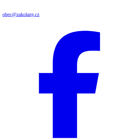
obec@zakolany.cz