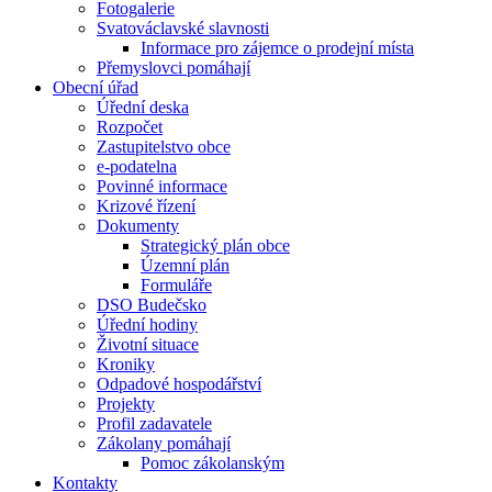
Fotogalerie
Svatováclavské slavnosti
Informace pro zájemce o prodejní místa
Přemyslovci pomáhají
Obecní úřad
Úřední deska
Rozpočet
Zastupitelstvo obce
e-podatelna
Povinné informace
Krizové řízení
Dokumenty
Strategický plán obce
Územní plán
Formuláře
DSO Budečsko
Úřední hodiny
Životní situace
Kroniky
Odpadové hospodářství
Projekty
Profil zadavatele
Zákolany pomáhají
Pomoc zákolanským
Kontakty