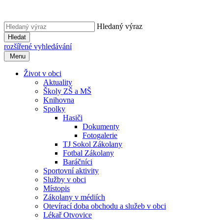
Hledaný výraz
Hledat
rozšířené vyhledávání
Menu
Život v obci
Aktuality
Školy ZŠ a MŠ
Knihovna
Spolky
Hasiči
Dokumenty
Fotogalerie
TJ Sokol Zákolany
Fotbal Zákolany
Baráčníci
Sportovní aktivity
Služby v obci
Místopis
Zákolany v médiích
Otevírací doba obchodu a služeb v obci
Lékař Otvovice