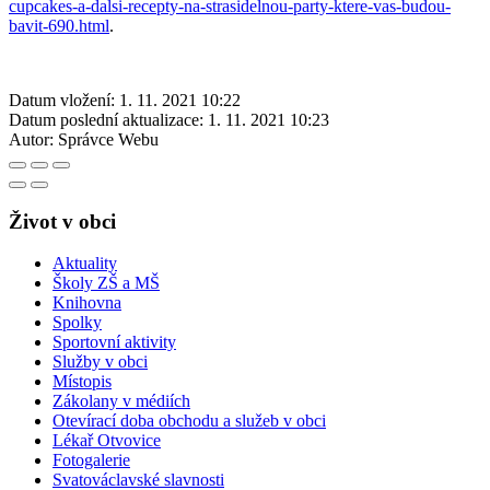
cupcakes-a-dalsi-recepty-na-strasidelnou-party-ktere-vas-budou-
bavit-690.html
.
Datum vložení:
1. 11. 2021 10:22
Datum poslední aktualizace:
1. 11. 2021 10:23
Autor:
Správce Webu
Život v obci
Aktuality
Školy ZŠ a MŠ
Knihovna
Spolky
Sportovní aktivity
Služby v obci
Místopis
Zákolany v médiích
Otevírací doba obchodu a služeb v obci
Lékař Otvovice
Fotogalerie
Svatováclavské slavnosti