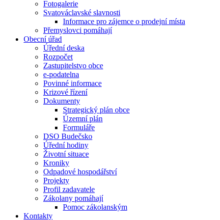
Fotogalerie
Svatováclavské slavnosti
Informace pro zájemce o prodejní místa
Přemyslovci pomáhají
Obecní úřad
Úřední deska
Rozpočet
Zastupitelstvo obce
e-podatelna
Povinné informace
Krizové řízení
Dokumenty
Strategický plán obce
Územní plán
Formuláře
DSO Budečsko
Úřední hodiny
Životní situace
Kroniky
Odpadové hospodářství
Projekty
Profil zadavatele
Zákolany pomáhají
Pomoc zákolanským
Kontakty