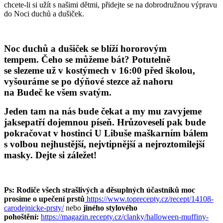
chcete-li si užít s našimi dětmi, přidejte se na dobrodružnou výpravu
do Noci duchů a dušiček.
Noc duchů a dušiček se blíží hororovým
tempem. Čeho se můžeme bát? Potutelně
se slezeme už v kostýmech v 16:00 před školou,
vyšouráme se po dýňové stezce až nahoru
na Budeč ke všem svatým.
Jeden tam na nás bude čekat a my mu zavyjeme
jaksepatří dojemnou píseň. Hrůzoveselí pak bude
pokračovat v hostinci U Libuše maškarním bálem
s volbou nejhustější, nejvtipnější a nejroztomilejší
masky. Dejte si záležet!
Ps: Rodiče všech strašlivých a děsuplných účastníků moc
prosíme o upečení prstů
https://www.toprecepty.cz/recept/14108-
carodejnicke-prsty/
nebo
jiného stylového
pohoštění:
https://magazin.recepty.cz/clanky/halloween-muffiny-