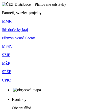
Partneři, svazky, projekty
MMR
Středočeský kraj
Přemyslovské Čechy
MPSV
SZIF
MŽP
SFŽP
CPIC
Kontakty
Obecní úřad