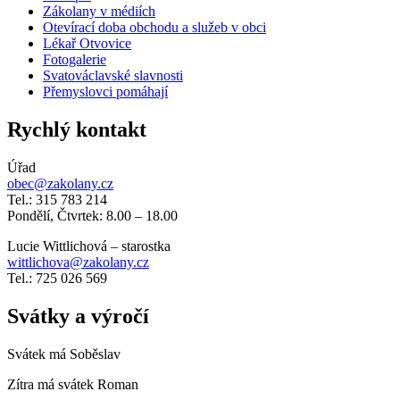
Zákolany v médiích
Otevírací doba obchodu a služeb v obci
Lékař Otvovice
Fotogalerie
Svatováclavské slavnosti
Přemyslovci pomáhají
Rychlý kontakt
Úřad
obec@zakolany.cz
Tel.: 315 783 214
Pondělí, Čtvrtek: 8.00 – 18.00
Lucie Wittlichová – starostka
wittlichova@zakolany.cz
Tel.: 725 026 569
Svátky a výročí
Svátek má
Soběslav
Zítra má svátek
Roman