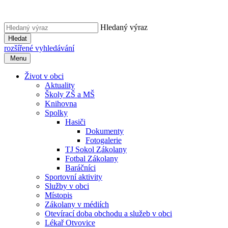
Hledaný výraz
Hledat
rozšířené vyhledávání
Menu
Život v obci
Aktuality
Školy ZŠ a MŠ
Knihovna
Spolky
Hasiči
Dokumenty
Fotogalerie
TJ Sokol Zákolany
Fotbal Zákolany
Baráčníci
Sportovní aktivity
Služby v obci
Místopis
Zákolany v médiích
Otevírací doba obchodu a služeb v obci
Lékař Otvovice