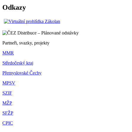
Odkazy
Partneři, svazky, projekty
MMR
Středočeský kraj
Přemyslovské Čechy
MPSV
SZIF
MŽP
SFŽP
CPIC