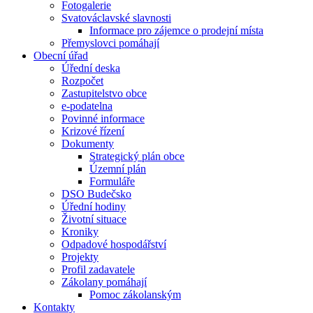
Fotogalerie
Svatováclavské slavnosti
Informace pro zájemce o prodejní místa
Přemyslovci pomáhají
Obecní úřad
Úřední deska
Rozpočet
Zastupitelstvo obce
e-podatelna
Povinné informace
Krizové řízení
Dokumenty
Strategický plán obce
Územní plán
Formuláře
DSO Budečsko
Úřední hodiny
Životní situace
Kroniky
Odpadové hospodářství
Projekty
Profil zadavatele
Zákolany pomáhají
Pomoc zákolanským
Kontakty