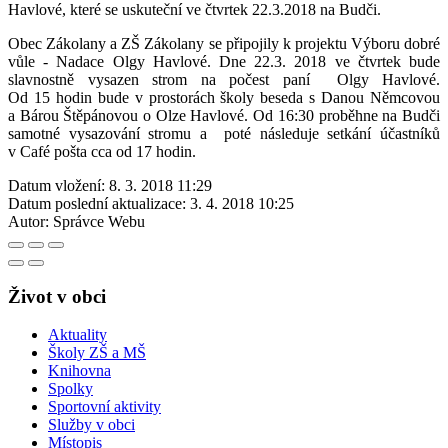
Havlové, které se uskuteční ve čtvrtek 22.3.2018 na Budči.
Obec Zákolany a ZŠ Zákolany se připojily k projektu Výboru dobré
vůle - Nadace Olgy Havlové. Dne 22.3. 2018 ve čtvrtek bude
slavnostně vysazen strom na počest paní Olgy Havlové.
Od 15 hodin bude v prostorách školy beseda s Danou Němcovou
a Bárou Štěpánovou o Olze Havlové. Od 16:30 proběhne na Budči
samotné vysazování stromu a poté následuje setkání účastníků
v Café pošta cca od 17 hodin.
Datum vložení:
8. 3. 2018 11:29
Datum poslední aktualizace:
3. 4. 2018 10:25
Autor:
Správce Webu
Život v obci
Aktuality
Školy ZŠ a MŠ
Knihovna
Spolky
Sportovní aktivity
Služby v obci
Místopis