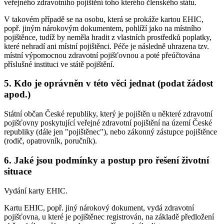
veřejného zdravotního pojištění toho kterého členského státu.
V takovém případě se na osobu, která se prokáže kartou EHIC,
popř. jiným nárokovým dokumentem, pohlíží jako na místního
pojištěnce, tudíž by neměla hradit z vlastních prostředků poplatky,
které nehradí ani místní pojištěnci. Péče je následně uhrazena tzv.
místní výpomocnou zdravotní pojišťovnou a poté přeúčtována
příslušné instituci ve státě pojištění.
5. Kdo je oprávněn v této věci jednat (podat žádost
apod.)
Státní občan České republiky, který je pojištěn u některé zdravotní
pojišťovny poskytující veřejné zdravotní pojištění na území České
republiky (dále jen "pojištěnec"), nebo zákonný zástupce pojištěnce
(rodič, opatrovník, poručník).
6. Jaké jsou podmínky a postup pro řešení životní
situace
Vydání karty EHIC.
Kartu EHIC, popř. jiný nárokový dokument, vydá zdravotní
pojišťovna, u které je pojištěnec registrován, na základě předložení