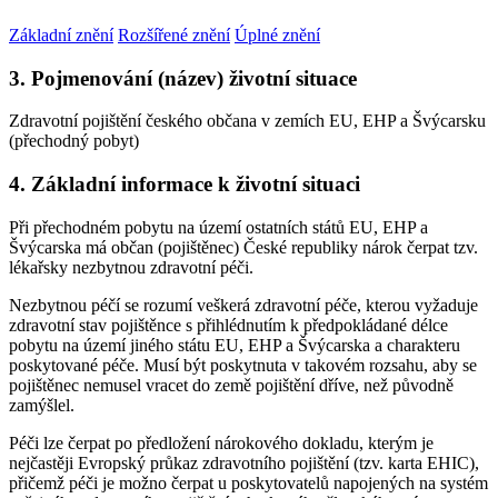
Základní znění
Rozšířené znění
Úplné znění
3. Pojmenování (název) životní situace
Zdravotní pojištění českého občana v zemích EU, EHP a Švýcarsku
(přechodný pobyt)
4. Základní informace k životní situaci
Při přechodném pobytu na území ostatních států EU, EHP a
Švýcarska má občan (pojištěnec) České republiky nárok čerpat tzv.
lékařsky nezbytnou zdravotní péči.
Nezbytnou péčí se rozumí veškerá zdravotní péče, kterou vyžaduje
zdravotní stav pojištěnce s přihlédnutím k předpokládané délce
pobytu na území jiného státu EU, EHP a Švýcarska a charakteru
poskytované péče. Musí být poskytnuta v takovém rozsahu, aby se
pojištěnec nemusel vracet do země pojištění dříve, než původně
zamýšlel.
Péči lze čerpat po předložení nárokového dokladu, kterým je
nejčastěji Evropský průkaz zdravotního pojištění (tzv. karta EHIC),
přičemž péči je možno čerpat u poskytovatelů napojených na systém