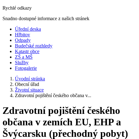
Rychlé odkazy
Snadno dostupné informace z našich stránek
Úřední deska
Hřbitov
Odpady
Budečské rozhledy
Katastr obce
ZŠ a MŠ
Služby
Fotogalerie
Úvodní stránka
Obecní úřad
Životní situace
Zdravotní pojištění českého občana v...
Zdravotní pojištění českého
občana v zemích EU, EHP a
Švýcarsku (přechodný pobyt)