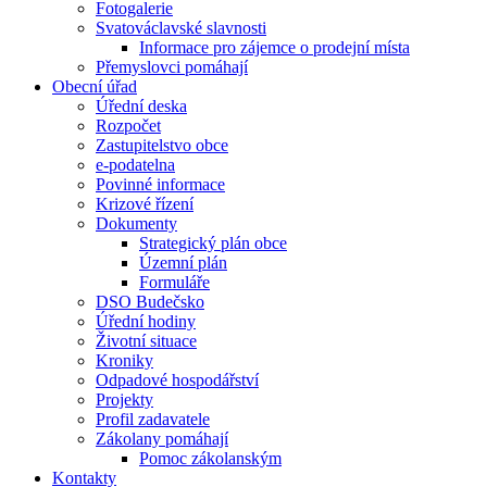
Fotogalerie
Svatováclavské slavnosti
Informace pro zájemce o prodejní místa
Přemyslovci pomáhají
Obecní úřad
Úřední deska
Rozpočet
Zastupitelstvo obce
e-podatelna
Povinné informace
Krizové řízení
Dokumenty
Strategický plán obce
Územní plán
Formuláře
DSO Budečsko
Úřední hodiny
Životní situace
Kroniky
Odpadové hospodářství
Projekty
Profil zadavatele
Zákolany pomáhají
Pomoc zákolanským
Kontakty