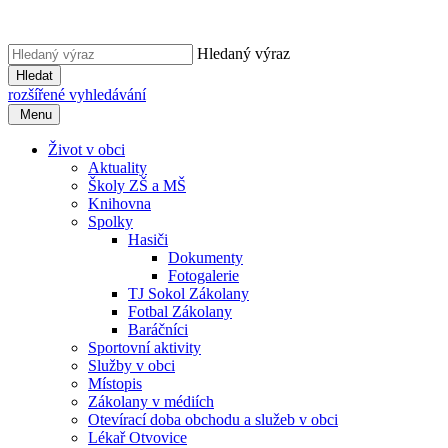
Hledaný výraz
Hledat
rozšířené vyhledávání
Menu
Život v obci
Aktuality
Školy ZŠ a MŠ
Knihovna
Spolky
Hasiči
Dokumenty
Fotogalerie
TJ Sokol Zákolany
Fotbal Zákolany
Baráčníci
Sportovní aktivity
Služby v obci
Místopis
Zákolany v médiích
Otevírací doba obchodu a služeb v obci
Lékař Otvovice