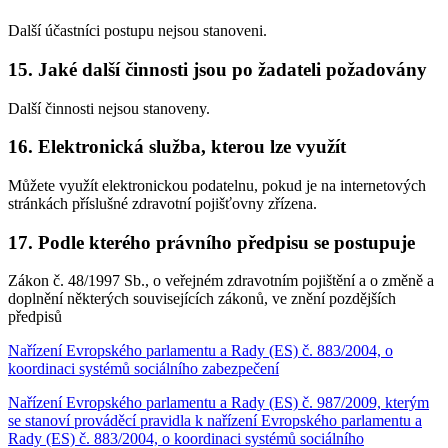
Další účastníci postupu nejsou stanoveni.
15. Jaké další činnosti jsou po žadateli požadovány
Další činnosti nejsou stanoveny.
16. Elektronická služba, kterou lze využít
Můžete využít elektronickou podatelnu, pokud je na internetových
stránkách příslušné zdravotní pojišťovny zřízena.
17. Podle kterého právního předpisu se postupuje
Zákon č. 48/1997 Sb., o veřejném zdravotním pojištění a o změně a
doplnění některých souvisejících zákonů, ve znění pozdějších
předpisů
Nařízení Evropského parlamentu a Rady (ES) č. 883/2004, o
koordinaci systémů sociálního zabezpečení
Nařízení Evropského parlamentu a Rady (ES) č. 987/2009, kterým
se stanoví prováděcí pravidla k nařízení Evropského parlamentu a
Rady (ES) č. 883/2004, o koordinaci systémů sociálního