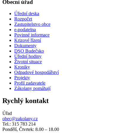
Obecní úřad
Úřední deska
Rozpočet
Zastupitelstvo obce
e-podatelna
Povinné informace
Krizové řízení
Dokumenty
DSO Budečsko
Úřední hodiny
Životní situace
Kroniky
Odpadové hospodářství
Projekty
Profil zadavatele
Zákolany pomáhají
Rychlý kontakt
Úřad
obec@zakolany.cz
Tel.: 315 783 214
Pondělí, Čtvrtek: 8.00 – 18.00