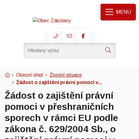
Rovnou na obsah
Rovnou na menu
MENU
+420 725 026 569
obec@zakolany.cz
Hledaný výraz
Hledat
Úvodní stránka
Obecní úřad
Životní situace
Žádost o zajištění právní pomoci v...
Žádost o zajištění právní
pomoci v přeshraničních
sporech v rámci EU podle
zákona č. 629/2004 Sb., o