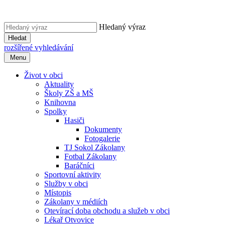
Hledaný výraz
Hledat
rozšířené vyhledávání
Menu
Život v obci
Aktuality
Školy ZŠ a MŠ
Knihovna
Spolky
Hasiči
Dokumenty
Fotogalerie
TJ Sokol Zákolany
Fotbal Zákolany
Baráčníci
Sportovní aktivity
Služby v obci
Místopis
Zákolany v médiích
Otevírací doba obchodu a služeb v obci
Lékař Otvovice