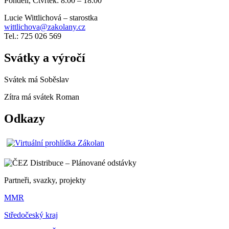
Pondělí, Čtvrtek: 8.00 – 18.00
Lucie Wittlichová – starostka
wittlichova@zakolany.cz
Tel.: 725 026 569
Svátky a výročí
Svátek má
Soběslav
Zítra má svátek
Roman
Odkazy
Partneři, svazky, projekty
MMR
Středočeský kraj