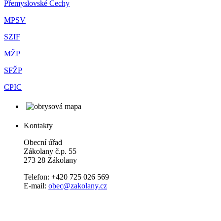
Přemyslovské Čechy
MPSV
SZIF
MŽP
SFŽP
CPIC
Kontakty
Obecní úřad
Zákolany č.p. 55
273 28 Zákolany
Telefon: +420 725 026 569
E-mail:
obec@zakolany.cz