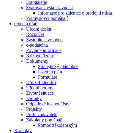
Fotogalerie
Svatováclavské slavnosti
Informace pro zájemce o prodejní místa
Přemyslovci pomáhají
Obecní úřad
Úřední deska
Rozpočet
Zastupitelstvo obce
e-podatelna
Povinné informace
Krizové řízení
Dokumenty
Strategický plán obce
Územní plán
Formuláře
DSO Budečsko
Úřední hodiny
Životní situace
Kroniky
Odpadové hospodářství
Projekty
Profil zadavatele
Zákolany pomáhají
Pomoc zákolanským
Kontakty