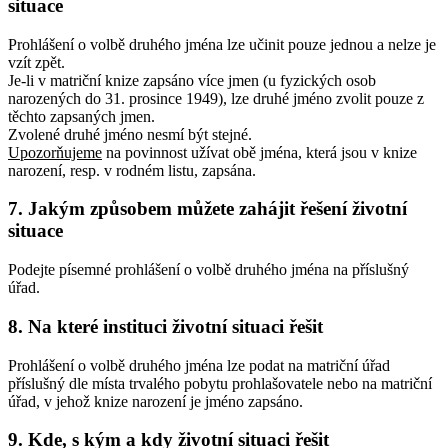
situace
Prohlášení o volbě druhého jména lze učinit pouze jednou a nelze je
vzít zpět.
Je-li v matriční knize zapsáno více jmen (u fyzických osob
narozených do 31. prosince 1949), lze druhé jméno zvolit pouze z
těchto zapsaných jmen.
Zvolené druhé jméno nesmí být stejné.
Upozorňujeme
na povinnost užívat obě jména, která jsou v knize
narození, resp. v rodném listu, zapsána.
7. Jakým způsobem můžete zahájit řešení životní
situace
Podejte písemné prohlášení o volbě druhého jména na příslušný
úřad.
8. Na které instituci životní situaci řešit
Prohlášení o volbě druhého jména lze podat na matriční úřad
příslušný dle místa trvalého pobytu prohlašovatele nebo na matriční
úřad, v jehož knize narození je jméno zapsáno.
9. Kde, s kým a kdy životní situaci řešit