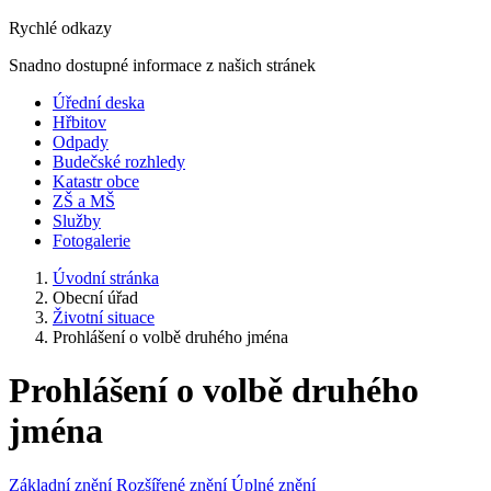
Rychlé odkazy
Snadno dostupné informace z našich stránek
Úřední deska
Hřbitov
Odpady
Budečské rozhledy
Katastr obce
ZŠ a MŠ
Služby
Fotogalerie
Úvodní stránka
Obecní úřad
Životní situace
Prohlášení o volbě druhého jména
Prohlášení o volbě druhého
jména
Základní znění
Rozšířené znění
Úplné znění