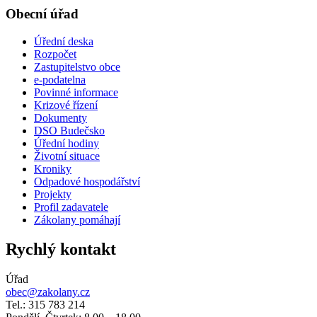
Obecní úřad
Úřední deska
Rozpočet
Zastupitelstvo obce
e-podatelna
Povinné informace
Krizové řízení
Dokumenty
DSO Budečsko
Úřední hodiny
Životní situace
Kroniky
Odpadové hospodářství
Projekty
Profil zadavatele
Zákolany pomáhají
Rychlý kontakt
Úřad
obec@zakolany.cz
Tel.: 315 783 214