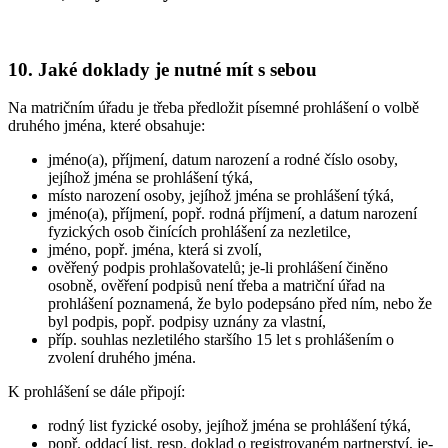
10. Jaké doklady je nutné mít s sebou
Na matričním úřadu je třeba předložit písemné prohlášení o volbě
druhého jména, které obsahuje:
jméno(a), příjmení, datum narození a rodné číslo osoby,
jejíhož jména se prohlášení týká,
místo narození osoby, jejíhož jména se prohlášení týká,
jméno(a), příjmení, popř. rodná příjmení, a datum narození
fyzických osob činících prohlášení za nezletilce,
jméno, popř. jména, která si zvolí,
ověřený podpis prohlašovatelů; je-li prohlášení činěno
osobně, ověření podpisů není třeba a matriční úřad na
prohlášení poznamená, že bylo podepsáno před ním, nebo že
byl podpis, popř. podpisy uznány za vlastní,
příp. souhlas nezletilého staršího 15 let s prohlášením o
zvolení druhého jména.
K prohlášení se dále připojí:
rodný list fyzické osoby, jejíhož jména se prohlášení týká,
popř. oddací list, resp. doklad o registrovaném partnerství, je-