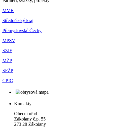
Partneři, svazky, projekty
MMR
Středočeský kraj
Přemyslovské Čechy
MPSV
SZIF
MŽP
SFŽP
CPIC
Kontakty
Obecní úřad
Zákolany č.p. 55
273 28 Zákolany