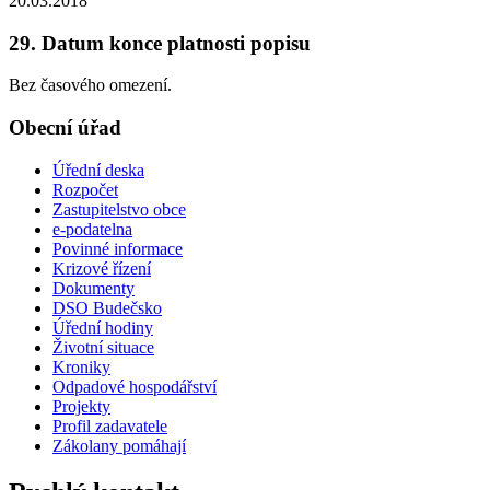
20.03.2018
29. Datum konce platnosti popisu
Bez časového omezení.
Obecní úřad
Úřední deska
Rozpočet
Zastupitelstvo obce
e-podatelna
Povinné informace
Krizové řízení
Dokumenty
DSO Budečsko
Úřední hodiny
Životní situace
Kroniky
Odpadové hospodářství
Projekty
Profil zadavatele
Zákolany pomáhají