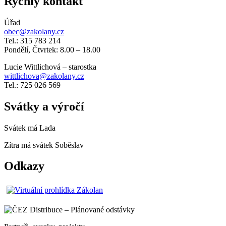
Rychlý kontakt
Úřad
obec@zakolany.cz
Tel.: 315 783 214
Pondělí, Čtvrtek: 8.00 – 18.00
Lucie Wittlichová – starostka
wittlichova@zakolany.cz
Tel.: 725 026 569
Svátky a výročí
Svátek má
Lada
Zítra má svátek
Soběslav
Odkazy