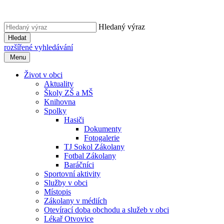
Hledaný výraz
Hledat
rozšířené vyhledávání
Menu
Život v obci
Aktuality
Školy ZŠ a MŠ
Knihovna
Spolky
Hasiči
Dokumenty
Fotogalerie
TJ Sokol Zákolany
Fotbal Zákolany
Baráčníci
Sportovní aktivity
Služby v obci
Místopis
Zákolany v médiích
Otevírací doba obchodu a služeb v obci
Lékař Otvovice