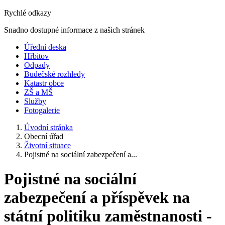
Rychlé odkazy
Snadno dostupné informace z našich stránek
Úřední deska
Hřbitov
Odpady
Budečské rozhledy
Katastr obce
ZŠ a MŠ
Služby
Fotogalerie
Úvodní stránka
Obecní úřad
Životní situace
Pojistné na sociální zabezpečení a...
Pojistné na sociální
zabezpečení a příspěvek na
státní politiku zaměstnanosti -