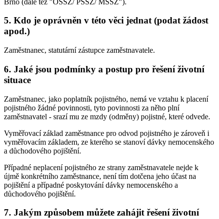
Brno (dále též "OSSZ/ PSSZ/ MSSZ").
5. Kdo je oprávněn v této věci jednat (podat žádost
apod.)
Zaměstnanec, statutární zástupce zaměstnavatele.
6. Jaké jsou podmínky a postup pro řešení životní
situace
Zaměstnanec, jako poplatník pojistného, nemá ve vztahu k placení
pojistného žádné povinnosti, tyto povinnosti za něho plní
zaměstnavatel - srazí mu ze mzdy (odměny) pojistné, které odvede.
Vyměřovací základ zaměstnance pro odvod pojistného je zároveň i
vyměřovacím základem, ze kterého se stanoví dávky nemocenského
a důchodového pojištění.
Případné neplacení pojistného ze strany zaměstnavatele nejde k
újmě konkrétního zaměstnance, není tím dotčena jeho účast na
pojištění a případné poskytování dávky nemocenského a
důchodového pojištění.
7. Jakým způsobem můžete zahájit řešení životní