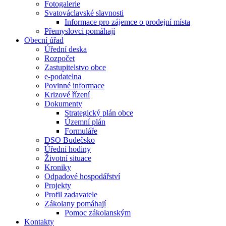
Fotogalerie
Svatováclavské slavnosti
Informace pro zájemce o prodejní místa
Přemyslovci pomáhají
Obecní úřad
Úřední deska
Rozpočet
Zastupitelstvo obce
e-podatelna
Povinné informace
Krizové řízení
Dokumenty
Strategický plán obce
Územní plán
Formuláře
DSO Budečsko
Úřední hodiny
Životní situace
Kroniky
Odpadové hospodářství
Projekty
Profil zadavatele
Zákolany pomáhají
Pomoc zákolanským
Kontakty