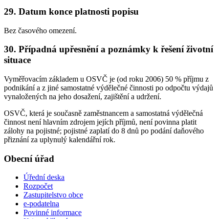
29. Datum konce platnosti popisu
Bez časového omezení.
30. Případná upřesnění a poznámky k řešení životní
situace
Vyměřovacím základem u OSVČ je (od roku 2006) 50 % příjmu z
podnikání a z jiné samostatné výdělečné činnosti po odpočtu výdajů
vynaložených na jeho dosažení, zajištění a udržení.
OSVČ, která je současně zaměstnancem a samostatná výdělečná
činnost není hlavním zdrojem jejích příjmů, není povinna platit
zálohy na pojistné; pojistné zaplatí do 8 dnů po podání daňového
přiznání za uplynulý kalendářní rok.
Obecní úřad
Úřední deska
Rozpočet
Zastupitelstvo obce
e-podatelna
Povinné informace