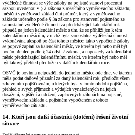
výdělečné činnosti se výše zálohy na pojistné stanoví procentní
sazbou uvedenou v § 2 zákona z měsíčního vyměřovacího základu;
měsíční vyměřovací základ činí průměr, který z vyměřovacího
základu určeného podle § 3a zákona pro stanovení pojistného ze
samostatné výdělečné činnosti za předcházející kalendářní rok
připadá na jeden kalendářní měsíc s tím, že se přihlíží jen k těm
kalendářním měsícům, v nichž byla samostatná výdělečná činnost
vykonávána alespoň po část tohoto měsíce; takto vypočtené zálohy
se poprvé zaplatí za kalendářní měsíc, ve kterém byl nebo měl být
podán přehled podle § 24 odst. 2 zákona, a naposledy za kalendářní
měsíc předcházející kalendářnímu měsíci, ve kterém byl nebo měl
být takový přehled předložen v dalším kalendářním roce.
OSVČ je povinna nejpozději do jednoho měsíce ode dne, ve kterém
měla podat daňové přiznání za daný kalendářní rok, předložit všem
zdravotním pojišťovnám, u kterých byla v tomto období pojištěna,
přehled o svých příjmech a výdajích vynaložených na jejich
dosažení, zajištění a udržení, zaplacených zálohách na pojistné,
vyměřovacím základu a pojistném vypočteném z tohoto
vyměřovacího základu.
14. Kteří jsou další účastníci (dotčení) řešení životní
situace