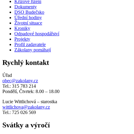
Krizové řízení
Dokumenty
DSO Budečsko
Úřední hodiny
Životní situace
Kroniky
Odpadové hospodářství
Projekty
Profil zadavatele
Zákolany pomáhají
Rychlý kontakt
Úřad
obec@zakolany.cz
Tel.: 315 783 214
Pondělí, Čtvrtek: 8.00 – 18.00
Lucie Wittlichová – starostka
wittlichova@zakolany.cz
Tel.: 725 026 569
Svátky a výročí