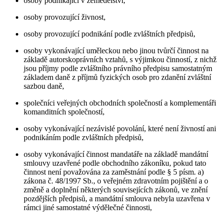
osoby podnikající v zemědělství,
osoby provozující živnost,
osoby provozující podnikání podle zvláštních předpisů,
osoby vykonávající uměleckou nebo jinou tvůrčí činnost na
základě autorskoprávních vztahů, s výjimkou činností, z nichž
jsou příjmy podle zvláštního právního předpisu samostatným
základem daně z příjmů fyzických osob pro zdanění zvláštní
sazbou daně,
společníci veřejných obchodních společností a komplementáři
komanditních společností,
osoby vykonávající nezávislé povolání, které není živností ani
podnikáním podle zvláštních předpisů,
osoby vykonávající činnost mandatáře na základě mandátní
smlouvy uzavřené podle obchodního zákoníku, pokud tato
činnost není považována za zaměstnání podle § 5 písm. a)
zákona č. 48/1997 Sb., o veřejném zdravotním pojištění a o
změně a doplnění některých souvisejících zákonů, ve znění
pozdějších předpisů, a mandátní smlouva nebyla uzavřena v
rámci jiné samostatné výdělečné činnosti,