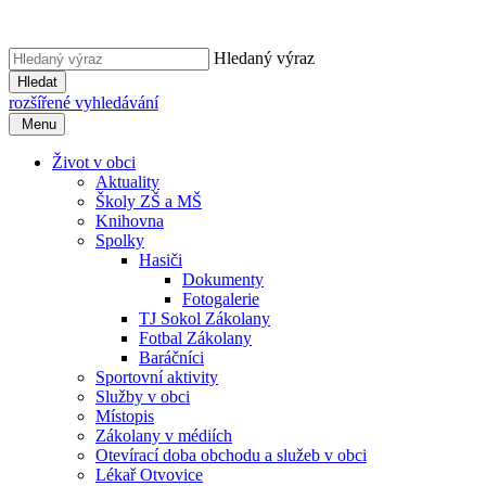
Hledaný výraz
Hledat
rozšířené vyhledávání
Menu
Život v obci
Aktuality
Školy ZŠ a MŠ
Knihovna
Spolky
Hasiči
Dokumenty
Fotogalerie
TJ Sokol Zákolany
Fotbal Zákolany
Baráčníci
Sportovní aktivity
Služby v obci
Místopis
Zákolany v médiích
Otevírací doba obchodu a služeb v obci
Lékař Otvovice