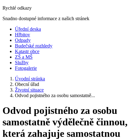
Rychlé odkazy
Snadno dostupné informace z našich stránek
Úřední deska
Hřbitov
Odpady
Budečské rozhledy
Katastr obce
ZŠ a MŠ
Služby
Fotogalerie
Úvodní stránka
Obecní úřad
Životní situace
Odvod pojistného za osobu samostatně...
Odvod pojistného za osobu
samostatně výdělečně činnou,
která zahajuje samostatnou