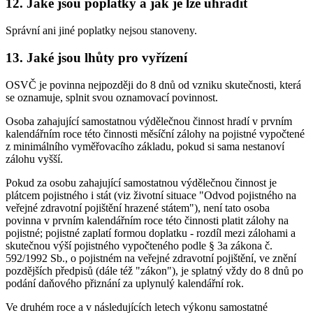
12. Jaké jsou poplatky a jak je lze uhradit
Správní ani jiné poplatky nejsou stanoveny.
13. Jaké jsou lhůty pro vyřízení
OSVČ je povinna nejpozději do 8 dnů od vzniku skutečnosti, která
se oznamuje, splnit svou oznamovací povinnost.
Osoba zahajující samostatnou výdělečnou činnost hradí v prvním
kalendářním roce této činnosti měsíční zálohy na pojistné vypočtené
z minimálního vyměřovacího základu, pokud si sama nestanoví
zálohu vyšší.
Pokud za osobu zahajující samostatnou výdělečnou činnost je
plátcem pojistného i stát (viz životní situace "Odvod pojistného na
veřejné zdravotní pojištění hrazené státem"), není tato osoba
povinna v prvním kalendářním roce této činnosti platit zálohy na
pojistné; pojistné zaplatí formou doplatku - rozdíl mezi zálohami a
skutečnou výší pojistného vypočteného podle § 3a zákona č.
592/1992 Sb., o pojistném na veřejné zdravotní pojištění, ve znění
pozdějších předpisů (dále též "zákon"), je splatný vždy do 8 dnů po
podání daňového přiznání za uplynulý kalendářní rok.
Ve druhém roce a v následujících letech výkonu samostatné