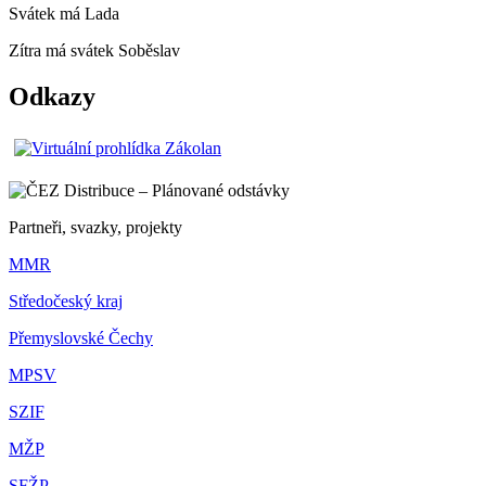
Svátek má
Lada
Zítra má svátek
Soběslav
Odkazy
Partneři, svazky, projekty
MMR
Středočeský kraj
Přemyslovské Čechy
MPSV
SZIF
MŽP
SFŽP