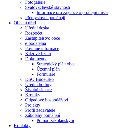
Fotogalerie
Svatováclavské slavnosti
Informace pro zájemce o prodejní místa
Přemyslovci pomáhají
Obecní úřad
Úřední deska
Rozpočet
Zastupitelstvo obce
e-podatelna
Povinné informace
Krizové řízení
Dokumenty
Strategický plán obce
Územní plán
Formuláře
DSO Budečsko
Úřední hodiny
Životní situace
Kroniky
Odpadové hospodářství
Projekty
Profil zadavatele
Zákolany pomáhají
Pomoc zákolanským
Kontakty