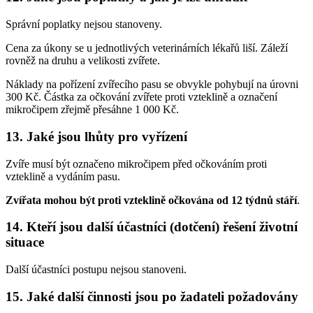
Správní poplatky nejsou stanoveny.
Cena za úkony se u jednotlivých veterinárních lékařů liší. Záleží
rovněž na druhu a velikosti zvířete.
Náklady na pořízení zvířecího pasu se obvykle pohybují na úrovni
300 Kč. Částka za očkování zvířete proti vzteklině a označení
mikročipem zřejmě přesáhne 1 000 Kč.
13. Jaké jsou lhůty pro vyřízení
Zvíře musí být označeno mikročipem před očkováním proti
vzteklině a vydáním pasu.
Zvířata mohou být proti vzteklině očkována od 12 týdnů stáří
.
14. Kteří jsou další účastníci (dotčení) řešení životní
situace
Další účastníci postupu nejsou stanoveni.
15. Jaké další činnosti jsou po žadateli požadovány