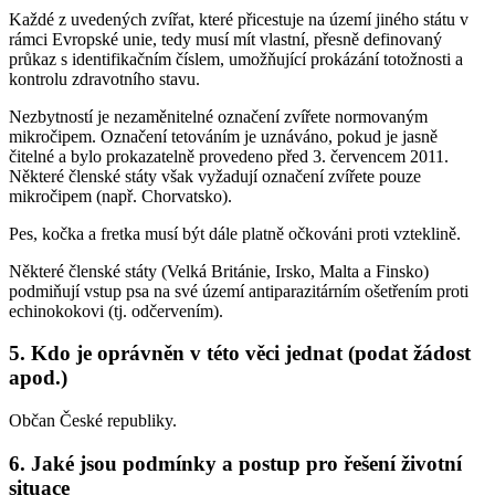
Každé z uvedených zvířat, které přicestuje na území jiného státu v
rámci Evropské unie, tedy musí mít vlastní, přesně definovaný
průkaz s identifikačním číslem, umožňující prokázání totožnosti a
kontrolu zdravotního stavu.
Nezbytností je nezaměnitelné označení zvířete normovaným
mikročipem. Označení tetováním je uznáváno, pokud je jasně
čitelné a bylo prokazatelně provedeno před 3. červencem 2011.
Některé členské státy však vyžadují označení zvířete pouze
mikročipem (např. Chorvatsko).
Pes, kočka a fretka musí být dále platně očkováni proti vzteklině.
Některé členské státy (Velká Británie, Irsko, Malta a Finsko)
podmiňují vstup psa na své území antiparazitárním ošetřením proti
echinokokovi (tj. odčervením).
5. Kdo je oprávněn v této věci jednat (podat žádost
apod.)
Občan České republiky.
6. Jaké jsou podmínky a postup pro řešení životní
situace