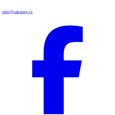
obec@zakolany.cz