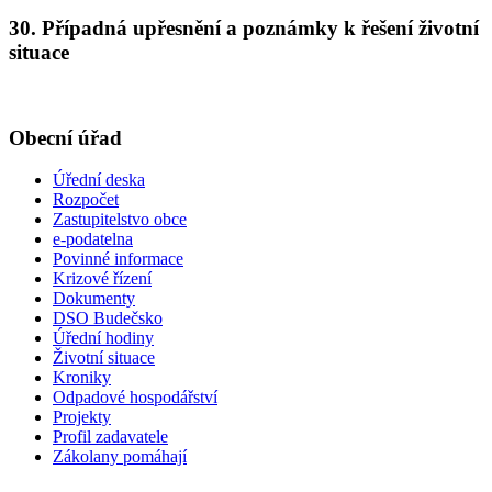
30. Případná upřesnění a poznámky k řešení životní
situace
Obecní úřad
Úřední deska
Rozpočet
Zastupitelstvo obce
e-podatelna
Povinné informace
Krizové řízení
Dokumenty
DSO Budečsko
Úřední hodiny
Životní situace
Kroniky
Odpadové hospodářství
Projekty
Profil zadavatele
Zákolany pomáhají