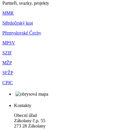
Partneři, svazky, projekty
MMR
Středočeský kraj
Přemyslovské Čechy
MPSV
SZIF
MŽP
SFŽP
CPIC
Kontakty
Obecní úřad
Zákolany č.p. 55
273 28 Zákolany