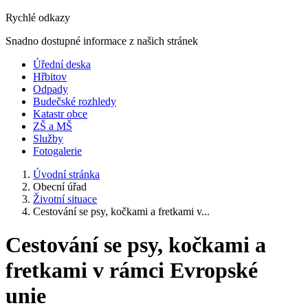
Rychlé odkazy
Snadno dostupné informace z našich stránek
Úřední deska
Hřbitov
Odpady
Budečské rozhledy
Katastr obce
ZŠ a MŠ
Služby
Fotogalerie
Úvodní stránka
Obecní úřad
Životní situace
Cestování se psy, kočkami a fretkami v...
Cestování se psy, kočkami a
fretkami v rámci Evropské
unie