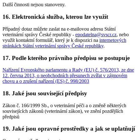
Další činnosti nejsou stanoveny.
16. Elektronická služba, kterou lze využít
Případný dotaz můžete zaslat na e-mailovou adresu Státní
veterinární správy České republiky -
epodatelna@svscr.cz
, nebo
využít kontaktní formulář, který je k dispozici na
internetových
stránkách Státní veterinární správy České republiky
.
17. Podle kterého právního předpisu se postupuje
Nařízení Evropského parlamentu a Rady (EU) č. 576/2013, ze dne
12. června 2013, o neobchodních přesunech zvířat v zájmovém
chovu a o zrušení nařízení (ES) č. 998/2003
18. Jaké jsou související předpisy
Zákon č. 166/1999 Sb., o veterinární péči a o změně některých
souvisejících zákonů (veterinární zákon), ve znění pozdějších
předpisů
19. Jaké jsou opravné prostředky a jak se uplatňují