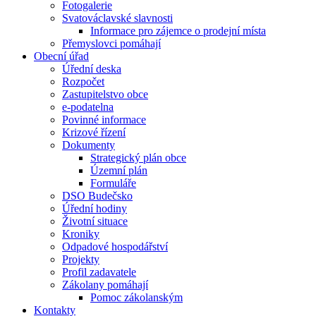
Fotogalerie
Svatováclavské slavnosti
Informace pro zájemce o prodejní místa
Přemyslovci pomáhají
Obecní úřad
Úřední deska
Rozpočet
Zastupitelstvo obce
e-podatelna
Povinné informace
Krizové řízení
Dokumenty
Strategický plán obce
Územní plán
Formuláře
DSO Budečsko
Úřední hodiny
Životní situace
Kroniky
Odpadové hospodářství
Projekty
Profil zadavatele
Zákolany pomáhají
Pomoc zákolanským
Kontakty