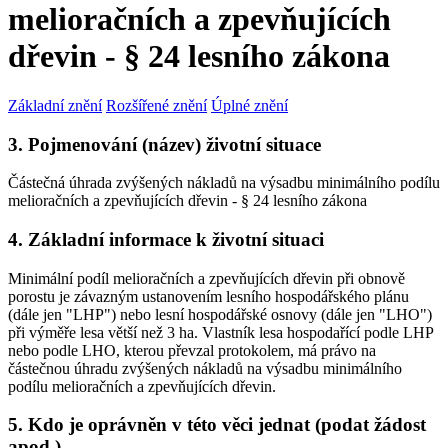
melioračních a zpevňujících
dřevin - § 24 lesního zákona
Základní znění
Rozšířené znění
Úplné znění
3. Pojmenování (název) životní situace
Částečná úhrada zvýšených nákladů na výsadbu minimálního podílu
melioračních a zpevňujících dřevin - § 24 lesního zákona
4. Základní informace k životní situaci
Minimální podíl melioračních a zpevňujících dřevin při obnově
porostu je závazným ustanovením lesního hospodářského plánu
(dále jen "LHP") nebo lesní hospodářské osnovy (dále jen "LHO")
při výměře lesa větší než 3 ha. Vlastník lesa hospodařící podle LHP
nebo podle LHO, kterou převzal protokolem, má právo na
částečnou úhradu zvýšených nákladů na výsadbu minimálního
podílu melioračních a zpevňujících dřevin.
5. Kdo je oprávněn v této věci jednat (podat žádost
apod.)