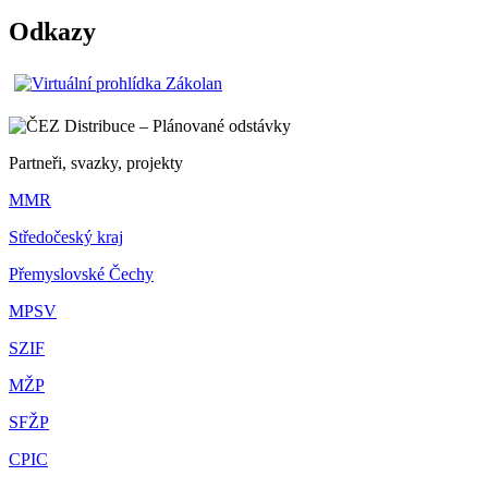
Odkazy
Partneři, svazky, projekty
MMR
Středočeský kraj
Přemyslovské Čechy
MPSV
SZIF
MŽP
SFŽP
CPIC