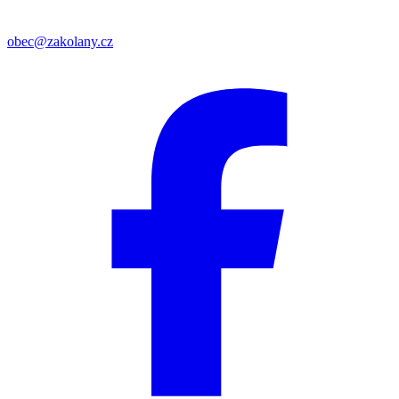
obec@zakolany.cz