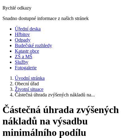
Rychlé odkazy
Snadno dostupné informace z našich stránek
Úřední deska
Hřbitov
Odpady
Budečské rozhledy
Katastr obce
ZŠ a MŠ
Služby
Fotogalerie
Úvodní stránka
Obecní úřad
Životní situace
Částečná úhrada zvýšených nákladů na...
Částečná úhrada zvýšených
nákladů na výsadbu
minimálního podílu