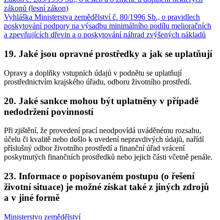
zákonů (lesní zákon)
Vyhláška Ministerstva zemědělství č. 80/1996 Sb., o pravidlech
poskytování podpory na výsadbu minimálního podílu melioračních
a zpevňujících dřevin a o poskytování náhrad zvýšených nákladů
19. Jaké jsou opravné prostředky a jak se uplatňují
Opravy a doplňky vstupních údajů v podnětu se uplatňují
prostřednictvím krajského úřadu, odboru životního prostředí.
20. Jaké sankce mohou být uplatněny v případě
nedodržení povinností
Při zjištění, že provedení prací neodpovídá uváděnému rozsahu,
účelu či kvalitě nebo došlo k uvedení nepravdivých údajů, nařídí
příslušný odbor životního prostředí a finanční úřad vrácení
poskytnutých finančních prostředků nebo jejich části včetně penále.
23. Informace o popisovaném postupu (o řešení
životní situace) je možné získat také z jiných zdrojů
a v jiné formě
Ministerstvo zemědělství