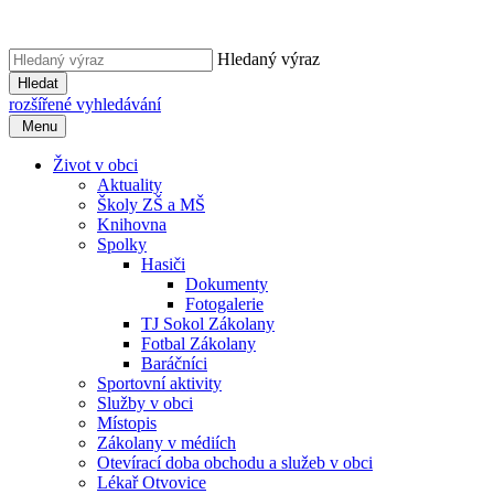
Hledaný výraz
Hledat
rozšířené vyhledávání
Menu
Život v obci
Aktuality
Školy ZŠ a MŠ
Knihovna
Spolky
Hasiči
Dokumenty
Fotogalerie
TJ Sokol Zákolany
Fotbal Zákolany
Baráčníci
Sportovní aktivity
Služby v obci
Místopis
Zákolany v médiích
Otevírací doba obchodu a služeb v obci
Lékař Otvovice