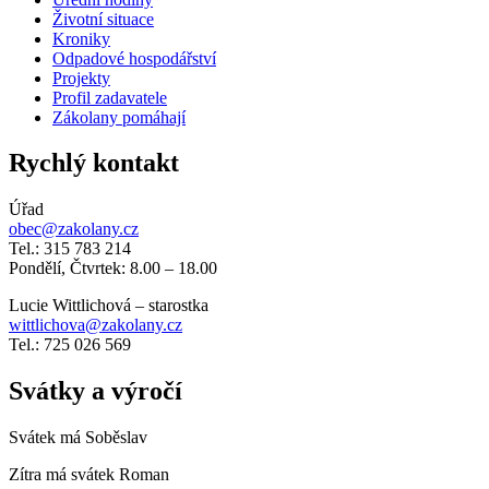
Životní situace
Kroniky
Odpadové hospodářství
Projekty
Profil zadavatele
Zákolany pomáhají
Rychlý kontakt
Úřad
obec@zakolany.cz
Tel.: 315 783 214
Pondělí, Čtvrtek: 8.00 – 18.00
Lucie Wittlichová – starostka
wittlichova@zakolany.cz
Tel.: 725 026 569
Svátky a výročí
Svátek má
Soběslav
Zítra má svátek
Roman