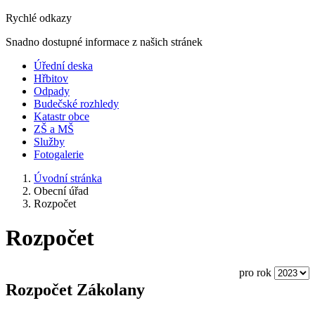
Rychlé odkazy
Snadno dostupné informace z našich stránek
Úřední deska
Hřbitov
Odpady
Budečské rozhledy
Katastr obce
ZŠ a MŠ
Služby
Fotogalerie
Úvodní stránka
Obecní úřad
Rozpočet
Rozpočet
pro rok
Rozpočet Zákolany