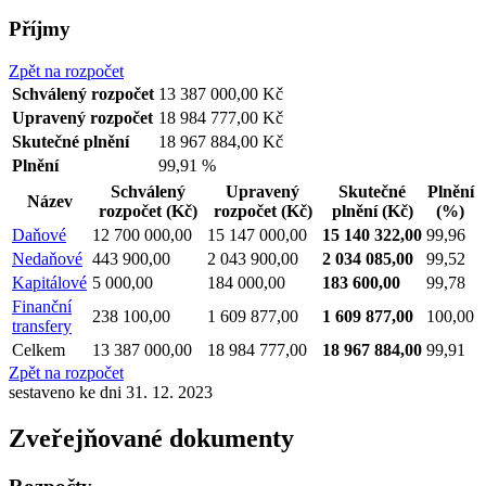
Příjmy
Zpět na rozpočet
Schválený rozpočet
13 387 000,00 Kč
Upravený rozpočet
18 984 777,00 Kč
Skutečné plnění
18 967 884,00 Kč
Plnění
99,91 %
Schválený
Upravený
Skutečné
Plnění
Název
rozpočet
(Kč)
rozpočet
(Kč)
plnění
(Kč)
(%)
Daňové
12 700 000,00
15 147 000,00
15 140 322,00
99,96
Nedaňové
443 900,00
2 043 900,00
2 034 085,00
99,52
Kapitálové
5 000,00
184 000,00
183 600,00
99,78
Finanční
238 100,00
1 609 877,00
1 609 877,00
100,00
transfery
Celkem
13 387 000,00
18 984 777,00
18 967 884,00
99,91
Zpět na rozpočet
sestaveno ke dni 31. 12. 2023
Zveřejňované dokumenty