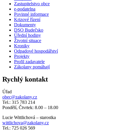
Zastupitelstvo obce
e-podatelna
Povinné informace
Krizové řízení
Dokumenty
DSO Budečsko
Úřední hodiny
Životní situace
Kroniky
Odpadové hospodářství
Projekty
Profil zadavatele
Zákolany pomáhají
Rychlý kontakt
Úřad
obec@zakolany.cz
Tel.: 315 783 214
Pondělí, Čtvrtek: 8.00 – 18.00
Lucie Wittlichová – starostka
wittlichova@zakolany.cz
Tel.: 725 026 569