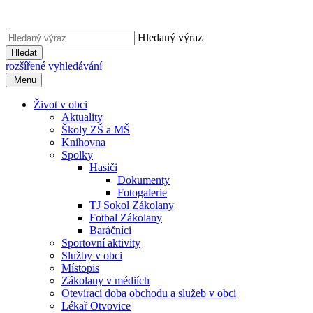
Hledaný výraz
Hledat
rozšířené vyhledávání
Menu
Život v obci
Aktuality
Školy ZŠ a MŠ
Knihovna
Spolky
Hasiči
Dokumenty
Fotogalerie
TJ Sokol Zákolany
Fotbal Zákolany
Baráčníci
Sportovní aktivity
Služby v obci
Místopis
Zákolany v médiích
Otevírací doba obchodu a služeb v obci
Lékař Otvovice