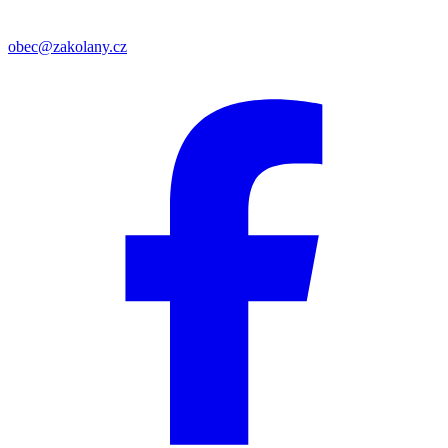
obec@zakolany.cz