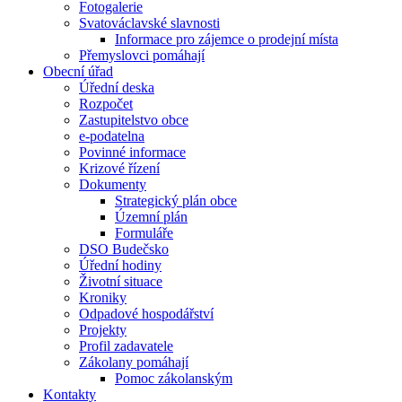
Fotogalerie
Svatováclavské slavnosti
Informace pro zájemce o prodejní místa
Přemyslovci pomáhají
Obecní úřad
Úřední deska
Rozpočet
Zastupitelstvo obce
e-podatelna
Povinné informace
Krizové řízení
Dokumenty
Strategický plán obce
Územní plán
Formuláře
DSO Budečsko
Úřední hodiny
Životní situace
Kroniky
Odpadové hospodářství
Projekty
Profil zadavatele
Zákolany pomáhají
Pomoc zákolanským
Kontakty