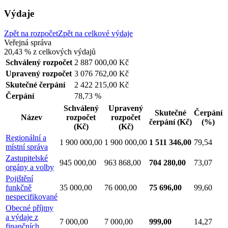
Výdaje
Zpět na rozpočet
Zpět na celkové výdaje
Veřejná správa
20,43 %
z celkových výdajů
Schválený rozpočet
2 887 000,00 Kč
Upravený rozpočet
3 076 762,00 Kč
Skutečné čerpání
2 422 215,00 Kč
Čerpání
78,73 %
Schválený
Upravený
Skutečné
Čerpání
Název
rozpočet
rozpočet
čerpání
(Kč)
(%)
(Kč)
(Kč)
Regionální a
1 900 000,00
1 900 000,00
1 511 346,00
79,54
místní správa
Zastupitelské
945 000,00
963 868,00
704 280,00
73,07
orgány a volby
Pojištění
funkčně
35 000,00
76 000,00
75 696,00
99,60
nespecifikované
Obecné příjmy
a výdaje z
7 000,00
7 000,00
999,00
14,27
finančních