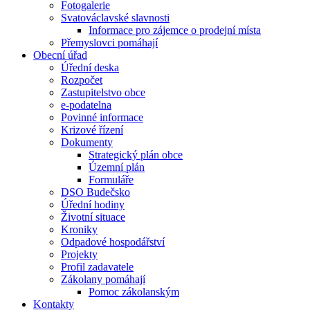
Fotogalerie
Svatováclavské slavnosti
Informace pro zájemce o prodejní místa
Přemyslovci pomáhají
Obecní úřad
Úřední deska
Rozpočet
Zastupitelstvo obce
e-podatelna
Povinné informace
Krizové řízení
Dokumenty
Strategický plán obce
Územní plán
Formuláře
DSO Budečsko
Úřední hodiny
Životní situace
Kroniky
Odpadové hospodářství
Projekty
Profil zadavatele
Zákolany pomáhají
Pomoc zákolanským
Kontakty