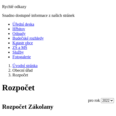
Rychlé odkazy
Snadno dostupné informace z našich stránek
Úřední deska
Hřbitov
Odpady
Budečské rozhledy
Katastr obce
ZŠ a MŠ
Služby
Fotogalerie
Úvodní stránka
Obecní úřad
Rozpočet
Rozpočet
pro rok
Rozpočet Zákolany