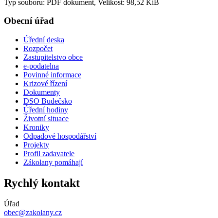
Typ souboru: PDF dokument, Velikost: 98,52 KiB
Obecní úřad
Úřední deska
Rozpočet
Zastupitelstvo obce
e-podatelna
Povinné informace
Krizové řízení
Dokumenty
DSO Budečsko
Úřední hodiny
Životní situace
Kroniky
Odpadové hospodářství
Projekty
Profil zadavatele
Zákolany pomáhají
Rychlý kontakt
Úřad
obec@zakolany.cz