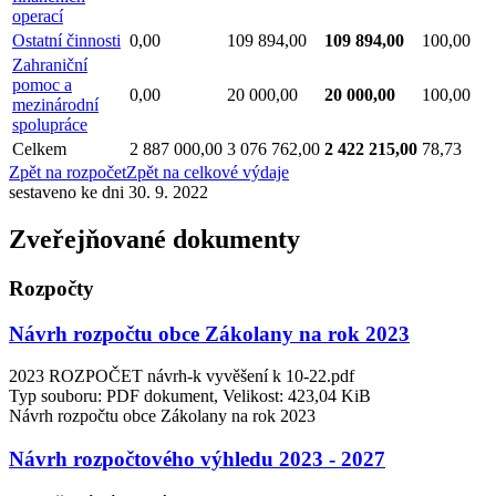
operací
Ostatní činnosti
0,00
109 894,00
109 894,00
100,00
Zahraniční
pomoc a
0,00
20 000,00
20 000,00
100,00
mezinárodní
spolupráce
Celkem
2 887 000,00
3 076 762,00
2 422 215,00
78,73
Zpět na rozpočet
Zpět na celkové výdaje
sestaveno ke dni 30. 9. 2022
Zveřejňované dokumenty
Rozpočty
Návrh rozpočtu obce Zákolany na rok 2023
2023 ROZPOČET návrh-k vyvěšení k 10-22.pdf
Typ souboru: PDF dokument, Velikost: 423,04 KiB
Návrh rozpočtu obce Zákolany na rok 2023
Návrh rozpočtového výhledu 2023 - 2027