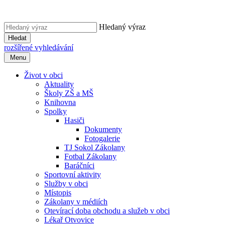
Hledaný výraz
Hledat
rozšířené vyhledávání
Menu
Život v obci
Aktuality
Školy ZŠ a MŠ
Knihovna
Spolky
Hasiči
Dokumenty
Fotogalerie
TJ Sokol Zákolany
Fotbal Zákolany
Baráčníci
Sportovní aktivity
Služby v obci
Místopis
Zákolany v médiích
Otevírací doba obchodu a služeb v obci
Lékař Otvovice